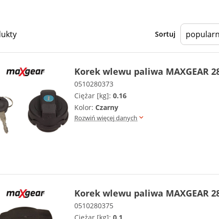
dukty
Sortuj
Korek wlewu paliwa MAXGEAR 28
0510280373
Ciężar [kg]:
0.16
Kolor:
Czarny
Rozwiń więcej danych
Korek wlewu paliwa MAXGEAR 28
0510280375
Ciężar [kg]:
0.1