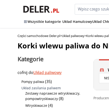
Wszystkie kategorie
Układ Hamulcowy
Układ Chł
Części samochodowe Deler.pl
>
Układ paliwowy
>
Korki wlewu pa
Korki wlewu paliwa do 
Kategorie
cofnij do
Układ paliwowy
(35)
Pompy paliwa
Układ zasilania paliwem
Zestawy naprawcze wtryskiwaczy,
Producen
(8)
pompowtryskiwaczy
(4)
Wtryskiwacze