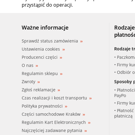
przystąpić do operacji.
Ważne informacje
Rodzaje
płatnoś
Sprawdź status zamówienia
Rodzaje t
Ustawienia cookies
Producenci części
• Paczkom
• Firmy ku
O nas
• Odbiór 
Regulamin sklepu
Zwroty
Sposoby p
Zgłoś reklamacje
• Płatnośc
PayPo
Czas realizacji i koszt transportu
• Firmy ku
Polityka prywatności
• Płatność
Części samochodowe Kraków
płatniczą
Regulamin Kart Elektronicznych
Najczęściej zadawane pytania