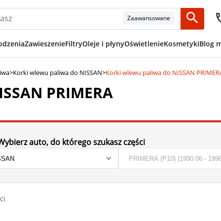
Zaawansowane
odzenia
Zawieszenie
Filtry
Oleje i płyny
Oświetlenie
Kosmetyki
Blog 
liwa
>
Korki wlewu paliwa do NISSAN
>
Korki wlewu paliwa do NISSAN PRIMER
NISSAN PRIMERA
Wybierz auto, do którego szukasz części
ci