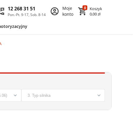
12 268 31 51
Moje
0
Koszyk
konto
0,00 zł
Pon.-Pt. 9-17, Sob. 8-14
motoryzacyjny
A