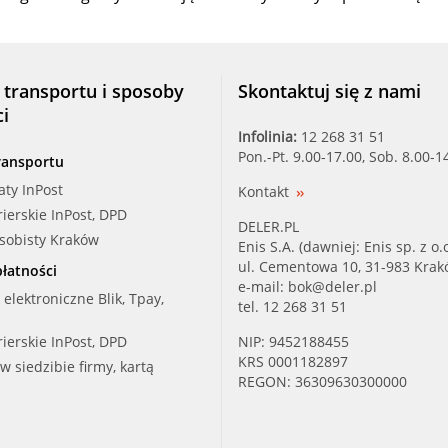
 transportu i sposoby
Skontaktuj się z nami
ci
Infolinia:
12 268 31 51
Pon.-Pt. 9.00-17.00, Sob. 8.00-1
ransportu
aty InPost
Kontakt
rierskie InPost, DPD
DELER.PL
osobisty Kraków
Enis S.A. (dawniej: Enis sp. z o.o
ul. Cementowa 10, 31-983 Kra
łatności
e-mail:
bok@deler.pl
i elektroniczne Blik, Tpay,
tel. 12 268 31 51
rierskie InPost, DPD
NIP: 9452188455
KRS 0001182897
 w siedzibie firmy, kartą
REGON: 36309630300000