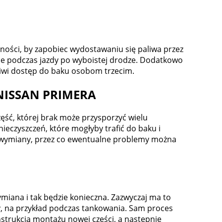
ości, by zapobiec wydostawaniu się paliwa przez
ie podczas jazdy po wyboistej drodze. Dodatkowo
liwi dostęp do baku osobom trzecim.
 NISSAN PRIMERA
ść, której brak może przysporzyć wielu
eczyszczeń, które mogłyby trafić do baku i
ie wymiany, przez co ewentualne problemy można
iana i tak będzie konieczna. Zazwyczaj ma to
y, na przykład podczas tankowania. Sam proces
nstrukcją montażu nowej części, a następnie