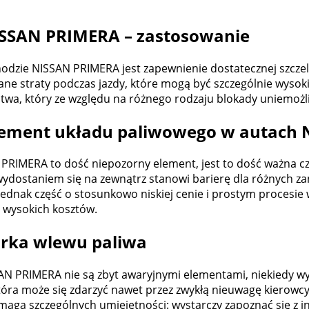
ISSAN PRIMERA – zastosowanie
zie NISSAN PRIMERA jest zapewnienie dostatecznej szczeln
ne straty podczas jazdy, które mogą być szczególnie wysok
stwa, który ze względu na różnego rodzaju blokady uniemoż
lement układu paliwowego w autach
IMERA to dość niepozorny element, jest to dość ważna czę
dostaniem się na zewnątrz stanowi barierę dla różnych zani
 jednak część o stosunkowo niskiej cenie i prostym proces
 wysokich kosztów.
rka wlewu paliwa
 PRIMERA nie są zbyt awaryjnymi elementami, niekiedy wym
tóra może się zdarzyć nawet przez zwykłą nieuwagę kierowc
maga szczególnych umiejętności: wystarczy zapoznać się z i