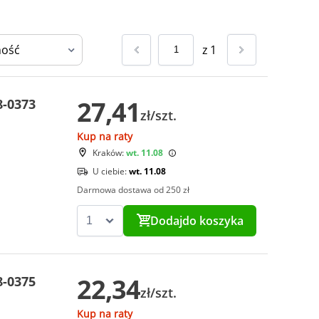
z
1
27,41
-0373
zł/szt.
Kup na raty
Kraków:
wt. 11.08
U ciebie:
wt. 11.08
Darmowa dostawa od 250 zł
Dodaj
do koszyka
22,34
-0375
zł/szt.
Kup na raty