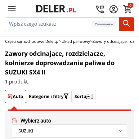
0
Zaawansowane
Części samochodowe Deler.pl
>
Układ paliwowy
>
Zawory odcinające, rozdz
Zawory odcinające, rozdzielacze,
kołnierze doprowadzania paliwa do
SUZUKI SX4 II
1 produkt
Auto
Kategorie i filtry
Sortuj
Wybierz auto