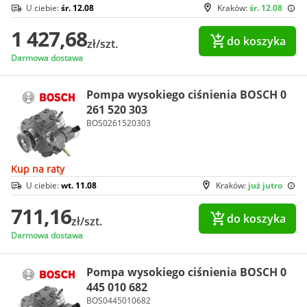
U ciebie:
śr. 12.08
Kraków:
śr. 12.08
1 427,68
do koszyka
zł/szt.
Darmowa dostawa
Pompa wysokiego ciśnienia BOSCH 0
261 520 303
BOS0261520303
Kup na raty
U ciebie:
wt. 11.08
Kraków:
już jutro
711,16
do koszyka
zł/szt.
Darmowa dostawa
Pompa wysokiego ciśnienia BOSCH 0
445 010 682
BOS0445010682