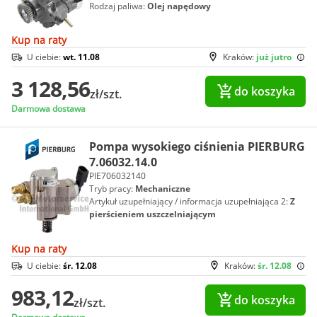
Rodzaj paliwa:
Olej napędowy
Kup na raty
U ciebie:
wt. 11.08
Kraków:
już jutro
3 128,56
do koszyka
zł/szt.
Darmowa dostawa
Pompa wysokiego ciśnienia PIERBURG
7.06032.14.0
PIE706032140
Tryb pracy:
Mechaniczne
Artykuł uzupełniający / informacja uzupełniająca 2:
Z
pierścieniem uszczelniającym
Kup na raty
U ciebie:
śr. 12.08
Kraków:
śr. 12.08
983,12
do koszyka
zł/szt.