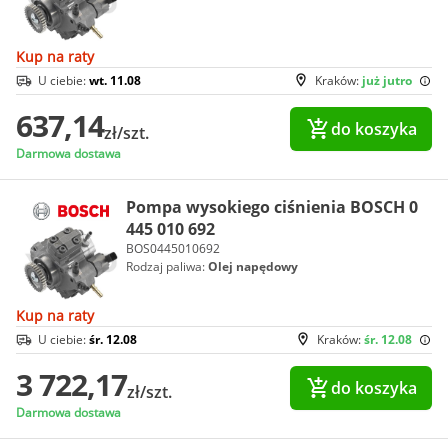
Kup na raty
U ciebie:
wt. 11.08
Kraków:
już jutro
637,14
do koszyka
zł/szt.
Darmowa dostawa
Pompa wysokiego ciśnienia BOSCH 0
445 010 692
BOS0445010692
Rodzaj paliwa:
Olej napędowy
Kup na raty
U ciebie:
śr. 12.08
Kraków:
śr. 12.08
3 722,17
do koszyka
zł/szt.
Darmowa dostawa