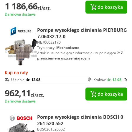
1 186,66
do koszyka
zł/szt.
Darmowa dostawa
Pompa wysokiego ciśnienia PIERBURG
7.06032.17.0
PIE706032170
Tryb pracy:
Mechaniczne
Artykuł uzupełniający / informacja uzupełniająca 2:
Z
pierścieniem uszczelniającym
Kup na raty
U ciebie:
śr. 12.08
Kraków:
śr. 12.08
962,11
do koszyka
zł/szt.
Darmowa dostawa
Pompa wysokiego ciśnienia BOSCH 0
261 520 552
BOS0261520552