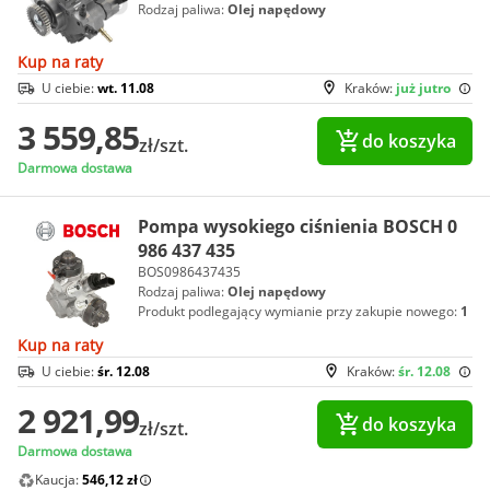
Rodzaj paliwa:
Olej napędowy
Kup na raty
U ciebie:
wt. 11.08
Kraków:
już jutro
3 559,85
do koszyka
zł/szt.
Darmowa dostawa
Pompa wysokiego ciśnienia BOSCH 0
986 437 435
BOS0986437435
Rodzaj paliwa:
Olej napędowy
Produkt podlegający wymianie przy zakupie nowego:
1
Kup na raty
U ciebie:
śr. 12.08
Kraków:
śr. 12.08
2 921,99
do koszyka
zł/szt.
Darmowa dostawa
Kaucja:
546,12 zł