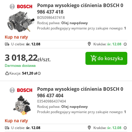
Pompa wysokiego ciśnienia BOSCH 0
986 437 418
BOS0986437418
Rodzaj paliwa:
Olej napędowy
Produkt podlegający wymianie przy zakupie nowego:
1
Kup na raty
U ciebie:
śr. 12.08
Kraków:
śr. 12.08
3 018,22
do koszyka
zł/szt.
Darmowa dostawa
Kaucja:
541,20 zł
Pompa wysokiego ciśnienia BOSCH 0
986 437 404
03540986437404
Rodzaj paliwa:
Olej napędowy
Produkt podlegający wymianie przy zakupie nowego:
1
Kup na raty
U ciebie:
śr. 12.08
Kraków:
śr. 12.08