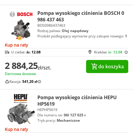
Pompa wysokiego ciśnienia BOSCH 0
986 437 463
BOS0986437463
Rodzaj paliwa:
Olej napędowy
Produkt podlegający wymianie przy zakupie nowego:
1
Kup na raty
U ciebie:
śr. 12.08
Kraków:
śr. 12.08
2 884,25
do koszyka
zł/szt.
Darmowa dostawa
Kaucja:
541,20 zł
Pompa wysokiego ciśnienia HEPU
HP5619
HEPHP5619
Dla numeru oe:
06l 127 025 r
Tryb pracy:
Mechaniczne
Kup na raty