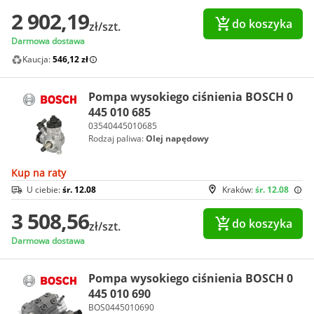
2 902,19
do koszyka
zł/szt.
Darmowa dostawa
Kaucja:
546,12 zł
Pompa wysokiego ciśnienia BOSCH 0
445 010 685
03540445010685
Rodzaj paliwa:
Olej napędowy
Kup na raty
U ciebie:
śr. 12.08
Kraków:
śr. 12.08
3 508,56
do koszyka
zł/szt.
Darmowa dostawa
Pompa wysokiego ciśnienia BOSCH 0
445 010 690
BOS0445010690