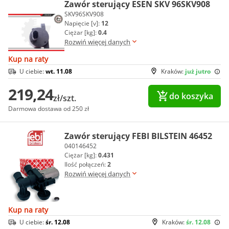
Zawór sterujący ESEN SKV 96SKV908
SKV96SKV908
Napięcie [v]:
12
Ciężar [kg]:
0.4
Rozwiń więcej danych
Kup na raty
U ciebie:
wt. 11.08
Kraków:
już jutro
219,24
do koszyka
zł/szt.
Darmowa dostawa od 250 zł
Zawór sterujący FEBI BILSTEIN 46452
040146452
Ciężar [kg]:
0.431
Ilość połączeń:
2
Rozwiń więcej danych
Kup na raty
U ciebie:
śr. 12.08
Kraków:
śr. 12.08