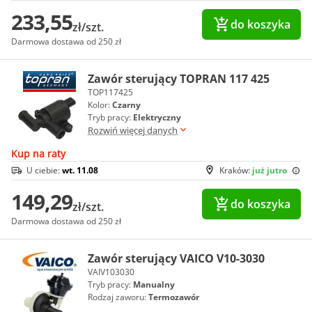
233,55
do koszyka
zł/szt.
Darmowa dostawa od 250 zł
Zawór sterujący TOPRAN 117 425
TOP117425
Kolor:
Czarny
Tryb pracy:
Elektryczny
Rozwiń więcej danych
Kup na raty
U ciebie:
wt. 11.08
Kraków:
już jutro
149,29
do koszyka
zł/szt.
Darmowa dostawa od 250 zł
Zawór sterujący VAICO V10-3030
VAIV103030
Tryb pracy:
Manualny
Rodzaj zaworu:
Termozawór