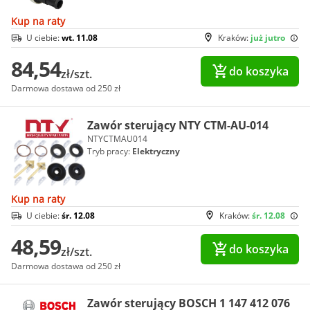
Kup na raty
U ciebie:
wt. 11.08
Kraków:
już jutro
84,54
do koszyka
zł/szt.
Darmowa dostawa od 250 zł
Zawór sterujący NTY CTM-AU-014
NTYCTMAU014
Tryb pracy:
Elektryczny
Kup na raty
U ciebie:
śr. 12.08
Kraków:
śr. 12.08
48,59
do koszyka
zł/szt.
Darmowa dostawa od 250 zł
Zawór sterujący BOSCH 1 147 412 076