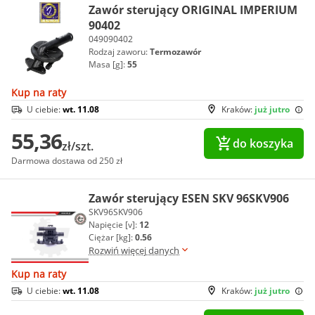
Zawór sterujący ORIGINAL IMPERIUM
90402
049090402
Rodzaj zaworu:
Termozawór
Masa [g]:
55
Kup na raty
U ciebie:
wt. 11.08
Kraków:
już jutro
55,36
do koszyka
zł/szt.
Darmowa dostawa od 250 zł
Zawór sterujący ESEN SKV 96SKV906
SKV96SKV906
Napięcie [v]:
12
Ciężar [kg]:
0.56
Rozwiń więcej danych
Kup na raty
U ciebie:
wt. 11.08
Kraków:
już jutro