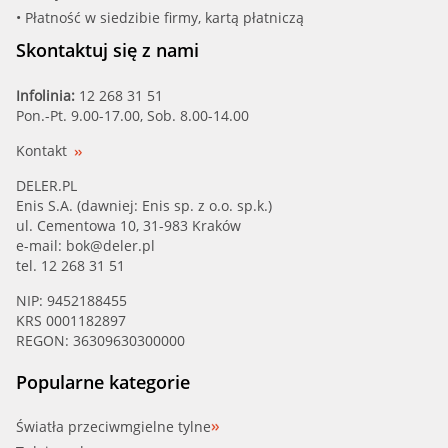
• Płatność w siedzibie firmy, kartą płatniczą
Skontaktuj się z nami
Infolinia:
12 268 31 51
Pon.-Pt. 9.00-17.00, Sob. 8.00-14.00
Kontakt
DELER.PL
Enis S.A. (dawniej: Enis sp. z o.o. sp.k.)
ul. Cementowa 10, 31-983 Kraków
e-mail:
bok@deler.pl
tel. 12 268 31 51
NIP: 9452188455
KRS 0001182897
REGON: 36309630300000
Popularne kategorie
Światła przeciwmgielne tylne