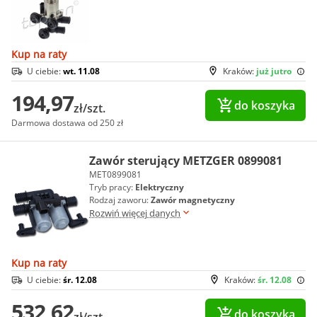
Kup na raty
U ciebie:
wt. 11.08
Kraków:
już jutro
194,97
do koszyka
zł/szt.
Darmowa dostawa od 250 zł
Zawór sterujący METZGER 0899081
MET0899081
Tryb pracy:
Elektryczny
Rodzaj zaworu:
Zawór magnetyczny
Rozwiń więcej danych
Kup na raty
U ciebie:
śr. 12.08
Kraków:
śr. 12.08
532,62
do koszyka