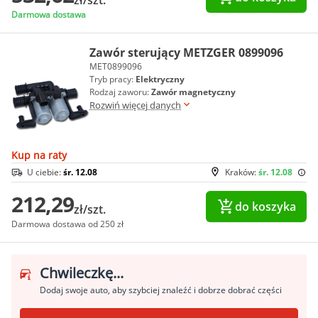
zł/szt.
Darmowa dostawa
Zawór sterujący METZGER 0899096
MET0899096
Tryb pracy:
Elektryczny
Rodzaj zaworu:
Zawór magnetyczny
Rozwiń więcej danych
Kup na raty
U ciebie:
śr. 12.08
Kraków:
śr. 12.08
212,29
do koszyka
zł/szt.
Darmowa dostawa od 250 zł
Chwileczkę...
Dodaj swoje auto, aby szybciej znaleźć i dobrze dobrać części