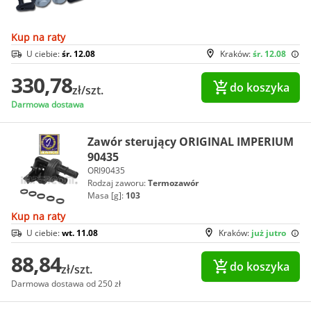
Kup na raty
U ciebie:
śr. 12.08
Kraków:
śr. 12.08
330,78
do koszyka
zł/szt.
Darmowa dostawa
Zawór sterujący ORIGINAL IMPERIUM
90435
ORI90435
Rodzaj zaworu:
Termozawór
Masa [g]:
103
Kup na raty
U ciebie:
wt. 11.08
Kraków:
już jutro
88,84
do koszyka
zł/szt.
Darmowa dostawa od 250 zł