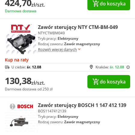
424,70
do koszyka
zł/szt.
Darmowa dostawa
Zawór sterujący NTY CTM-BM-049
NTYCTMBM049
Tryb pracy:
Elektryczny
Rodzaj zaworu:
Zawór magnetyczny
Rozwiń więcej danych
Kup na raty
U ciebie:
śr. 12.08
Kraków:
śr. 12.08
130,38
do koszyka
zł/szt.
Darmowa dostawa od 250 zł
Zawór sterujący BOSCH 1 147 412 139
BOS1147412139
Tryb pracy:
Elektryczny
Rodzaj zaworu:
Zawór magnetyczny