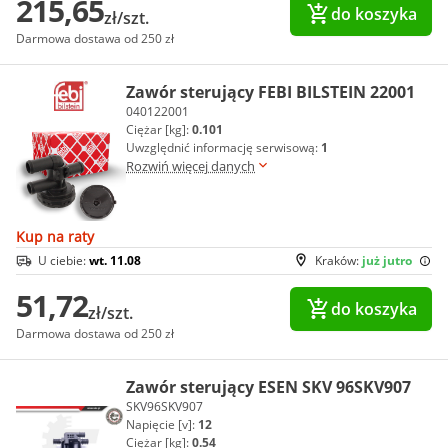
215,65
do koszyka
zł/szt.
Darmowa dostawa od 250 zł
Zawór sterujący FEBI BILSTEIN 22001
040122001
Ciężar [kg]:
0.101
Uwzględnić informację serwisową:
1
Rozwiń więcej danych
Kup na raty
U ciebie:
wt. 11.08
Kraków:
już jutro
51,72
do koszyka
zł/szt.
Darmowa dostawa od 250 zł
Zawór sterujący ESEN SKV 96SKV907
SKV96SKV907
Napięcie [v]:
12
Ciężar [kg]:
0.54