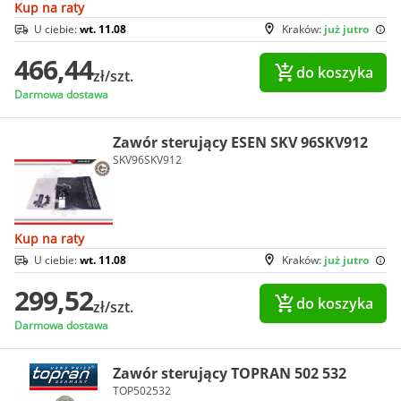
Kup na raty
U ciebie:
wt. 11.08
Kraków:
już jutro
466,44
do koszyka
zł/szt.
Darmowa dostawa
Zawór sterujący ESEN SKV 96SKV912
SKV96SKV912
Kup na raty
U ciebie:
wt. 11.08
Kraków:
już jutro
299,52
do koszyka
zł/szt.
Darmowa dostawa
Zawór sterujący TOPRAN 502 532
TOP502532