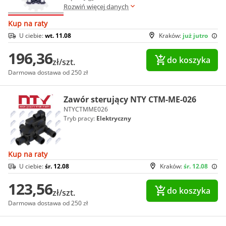
Rozwiń więcej danych
Kup na raty
U ciebie:
wt. 11.08
Kraków:
już jutro
196,36
do koszyka
zł/szt.
Darmowa dostawa od 250 zł
Zawór sterujący NTY CTM-ME-026
NTYCTMME026
Tryb pracy:
Elektryczny
Kup na raty
U ciebie:
śr. 12.08
Kraków:
śr. 12.08
123,56
do koszyka
zł/szt.
Darmowa dostawa od 250 zł