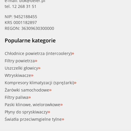
e-mail:
bok@deler.pl
tel. 12 268 31 51
NIP: 9452188455
KRS 0001182897
REGON: 36309630300000
Popularne kategorie
Chłodnice powietrza (intercoolery)
Filtry powietrza
Uszczelki głowicy
Wtryskiwacze
Kompresory klimatyzacji (sprężarki)
Żarówki samochodowe
Filtry paliwa
Paski klinowe, wielorowkowe
Płyny do spryskiwaczy
Światła przeciwmgielne tylne