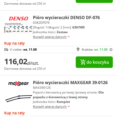
Darmowa dostawa od 250 zł
Pióro wycieraczki DENSO DF-076
0382DF076
Długość 1/długość 2 [mm]:
630/500
Jednostka ilości:
Zestaw
Rozwiń więcej danych
Kup na raty
U ciebie:
wt. 11.08
Kraków:
wt. 11.08
116,02
do koszyka
zł/szt.
Darmowa dostawa od 250 zł
Pióro wycieraczki MAXGEAR 39-0126
MAX390126
Pojazd z kierownicą po lewej /prawej stronie:
Dla
pojazdu z kierownicą z lewej strony
Jednostka ilości:
Komplet
Rozwiń więcej danych
Kup na raty