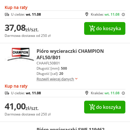
Kup na raty
U ciebie:
wt. 11.08
Kraków:
wt. 11.08
37,08
do koszyka
zł/szt.
Darmowa dostawa od 250 zł
Pióro wycieraczki CHAMPION
AFL50/B01
CHAAFL50B01
Długość [mm]:
500
Długość [cal]:
20
Rozwiń więcej danych
Kup na raty
U ciebie:
wt. 11.08
Kraków:
wt. 11.08
41,00
do koszyka
zł/szt.
Darmowa dostawa od 250 zł
Pióro wycieraczki SWF 119462