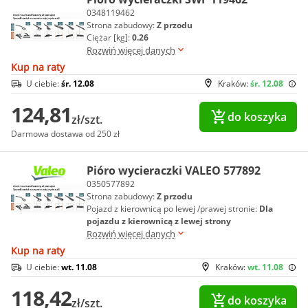
0348119462
Strona zabudowy:
Z przodu
Ciężar [kg]:
0.26
Rozwiń więcej danych
Kup na raty
U ciebie:
śr. 12.08
Kraków:
śr. 12.08
124,81
do koszyka
zł/szt.
Darmowa dostawa od 250 zł
Pióro wycieraczki VALEO 577892
0350577892
Strona zabudowy:
Z przodu
Pojazd z kierownicą po lewej /prawej stronie:
Dla
pojazdu z kierownicą z lewej strony
Rozwiń więcej danych
Kup na raty
U ciebie:
wt. 11.08
Kraków:
wt. 11.08
118,42
do koszyka
zł/szt.