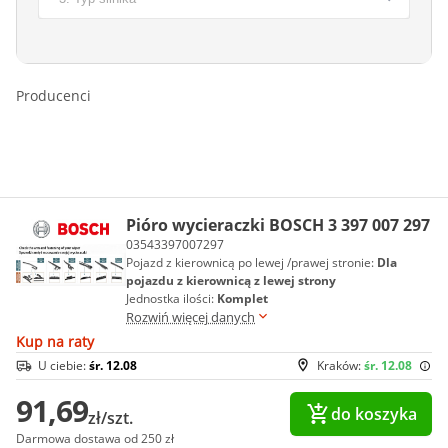
Producenci
Pióro wycieraczki BOSCH 3 397 007 297
03543397007297
Pojazd z kierownicą po lewej /prawej stronie:
Dla
pojazdu z kierownicą z lewej strony
Jednostka ilości:
Komplet
Rozwiń więcej danych
Kup na raty
U ciebie:
śr. 12.08
Kraków:
śr. 12.08
91,69
do koszyka
zł/szt.
Darmowa dostawa od 250 zł