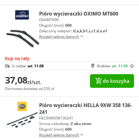
Pióro wycieraczki OXIMO MT600
OXAMT600
Długość [mm]:
600
Załączony adapter:
U,a,b,b1,c,c1,d,e,e1
Rozwiń więcej danych
Kup na raty
U ciebie:
wt. 11.08
Kraków:
wt. 11.08
37,08
do koszyka
zł/szt.
Darmowa dostawa od 250 zł
Pióro wycieraczki HELLA 9XW 358 136-
241
HEL9XW358136241
Strona zabudowy:
Z obu stron
Długość [mm]:
600
Rozwiń więcej danych