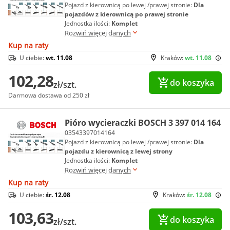
Pojazd z kierownicą po lewej /prawej stronie:
Dla
pojazdów z kierownicą po prawej stronie
Jednostka ilości:
Komplet
Rozwiń więcej danych
Kup na raty
U ciebie:
wt. 11.08
Kraków:
wt. 11.08
102,28
do koszyka
zł/szt.
Darmowa dostawa od 250 zł
Pióro wycieraczki BOSCH 3 397 014 164
03543397014164
Pojazd z kierownicą po lewej /prawej stronie:
Dla
pojazdu z kierownicą z lewej strony
Jednostka ilości:
Komplet
Rozwiń więcej danych
Kup na raty
U ciebie:
śr. 12.08
Kraków:
śr. 12.08
103,63
do koszyka
zł/szt.