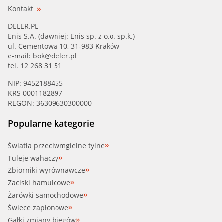
Kontakt
DELER.PL
Enis S.A. (dawniej: Enis sp. z o.o. sp.k.)
ul. Cementowa 10, 31-983 Kraków
e-mail:
bok@deler.pl
tel. 12 268 31 51
NIP: 9452188455
KRS 0001182897
REGON: 36309630300000
Popularne kategorie
Światła przeciwmgielne tylne
Tuleje wahaczy
Zbiorniki wyrównawcze
Zaciski hamulcowe
Żarówki samochodowe
Świece zapłonowe
Gałki zmiany biegów