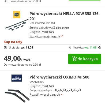
Darmowa dostawa od 250 zł
Pióro wycieraczki HELLA 9XW 358 136-
201
HEL9XW358136201
Strona zabudowy:
Z obu stron
Długość [mm]:
500
Rozwiń więcej danych
Kup na raty
U ciebie:
wt. 11.08
Kraków:
wt. 11.08
49,06
do koszyka
zł/szt.
Darmowa dostawa od 250 zł
Pióro wycieraczki OXIMO MT500
OXAMT500
Długość [mm]:
500
Załączony adapter:
U,a,b,b1,c,c1,d,e,e1
Rozwiń więcej danych