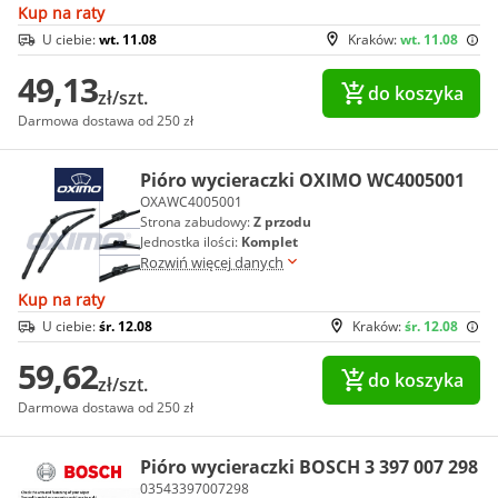
Kup na raty
U ciebie:
wt. 11.08
Kraków:
wt. 11.08
49,13
do koszyka
zł/szt.
Darmowa dostawa od 250 zł
Pióro wycieraczki OXIMO WC4005001
OXAWC4005001
Strona zabudowy:
Z przodu
Jednostka ilości:
Komplet
Rozwiń więcej danych
Kup na raty
U ciebie:
śr. 12.08
Kraków:
śr. 12.08
59,62
do koszyka
zł/szt.
Darmowa dostawa od 250 zł
Pióro wycieraczki BOSCH 3 397 007 298
03543397007298