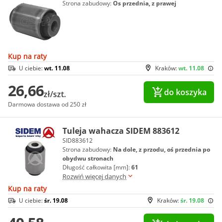
Strona zabudowy:
Os przednia, z prawej
Kup na raty
U ciebie:
wt. 11.08
Kraków:
wt. 11.08
26,66
do koszyka
zł/szt.
Darmowa dostawa od 250 zł
Tuleja wahacza SIDEM 883612
SID883612
Strona zabudowy:
Na dole, z przodu, oś przednia po
obydwu stronach
Długość całkowita [mm]:
61
Rozwiń więcej danych
Kup na raty
U ciebie:
śr. 19.08
Kraków:
śr. 19.08