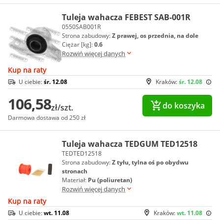
Tuleja wahacza FEBEST SAB-001R
0550SAB001R
Strona zabudowy:
Z prawej, os przednia, na dole
Ciężar [kg]:
0.6
Rozwiń więcej danych
Kup na raty
U ciebie:
śr. 12.08
Kraków:
śr. 12.08
106,58
do koszyka
zł/szt.
Darmowa dostawa od 250 zł
Tuleja wahacza TEDGUM TED12518
TEDTED12518
Strona zabudowy:
Z tyłu, tylna oś po obydwu
stronach
Materiał:
Pu (poliuretan)
Rozwiń więcej danych
Kup na raty
U ciebie:
wt. 11.08
Kraków:
wt. 11.08