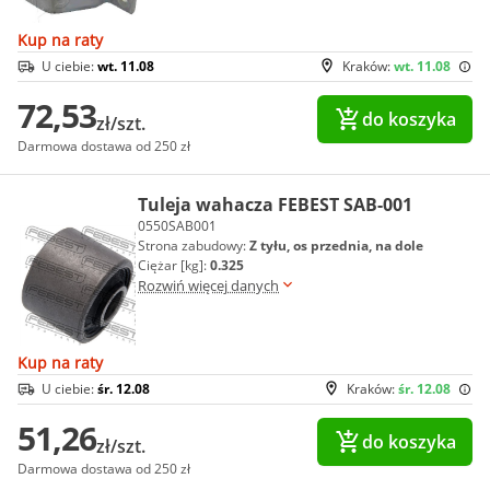
Kup na raty
U ciebie:
wt. 11.08
Kraków:
wt. 11.08
72,53
do koszyka
zł/szt.
Darmowa dostawa od 250 zł
Tuleja wahacza FEBEST SAB-001
0550SAB001
Strona zabudowy:
Z tyłu, os przednia, na dole
Ciężar [kg]:
0.325
Rozwiń więcej danych
Kup na raty
U ciebie:
śr. 12.08
Kraków:
śr. 12.08
51,26
do koszyka
zł/szt.
Darmowa dostawa od 250 zł