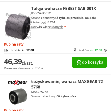
Tuleja wahacza FEBEST SAB-001X
0550SAB001X
Strona zabudowy:
Z tyłu, os przednia, na dole
Ciężar [kg]:
0.264
Rozwiń więcej danych
Kup na raty
U ciebie:
śr. 12.08
Kraków:
śr. 12.08
46,39
do koszyka
zł/szt.
Darmowa dostawa od 250 zł
Łożyskowanie, wahacz MAXGEAR 72-
5768
MAX725768
Strona zabudowy:
Oś tylna góra
Kup na raty