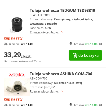
Tuleja wahacza TEDGUM TED93819
0546TED93819
Strona zabudowy:
Zewnętrzny, z tyłu, oś tylna,
wewnątrz, z przodu
Ilość na oś:
4->6
Rozwiń więcej danych
Kup na raty
U ciebie:
wt. 11.08
Kraków:
wt. 11.08
33,29
do koszyka
zł/szt.
Darmowa dostawa od 250 zł
Tuleja wahacza ASHIKA GOM-706
ASHGOM706
Strona zabudowy:
Oś przednia, z lewej
Szerokość [mm]:
51
Rozwiń więcej danych
Kup na raty
U ciebie:
wt. 11.08
Kraków:
wt. 11.08