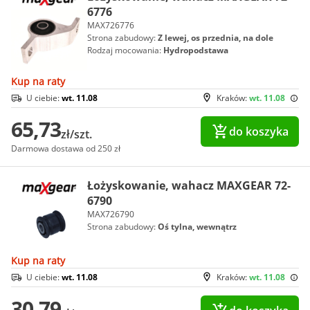
6776
MAX726776
Strona zabudowy:
Z lewej, os przednia, na dole
Rodzaj mocowania:
Hydropodstawa
Kup na raty
U ciebie:
wt. 11.08
Kraków:
wt. 11.08
65,73
do koszyka
zł/szt.
Darmowa dostawa od 250 zł
Łożyskowanie, wahacz MAXGEAR 72-
6790
MAX726790
Strona zabudowy:
Oś tylna, wewnątrz
Kup na raty
U ciebie:
wt. 11.08
Kraków:
wt. 11.08
30,79