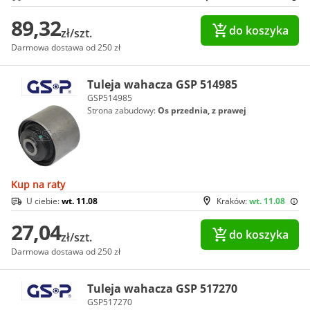
89,32
do koszyka
zł/szt.
Darmowa dostawa od 250 zł
Tuleja wahacza GSP 514985
GSP514985
Strona zabudowy:
Os przednia, z prawej
Kup na raty
U ciebie:
wt. 11.08
Kraków:
wt. 11.08
27,04
do koszyka
zł/szt.
Darmowa dostawa od 250 zł
Tuleja wahacza GSP 517270
GSP517270