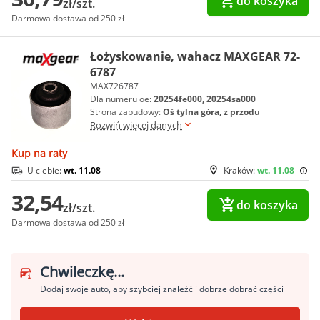
do koszyka
zł/szt.
Darmowa dostawa od 250 zł
Łożyskowanie, wahacz MAXGEAR 72-
6787
MAX726787
Dla numeru oe:
20254fe000, 20254sa000
Strona zabudowy:
Oś tylna góra, z przodu
Rozwiń więcej danych
Kup na raty
U ciebie:
wt. 11.08
Kraków:
wt. 11.08
32,54
do koszyka
zł/szt.
Darmowa dostawa od 250 zł
Chwileczkę...
Dodaj swoje auto, aby szybciej znaleźć i dobrze dobrać części