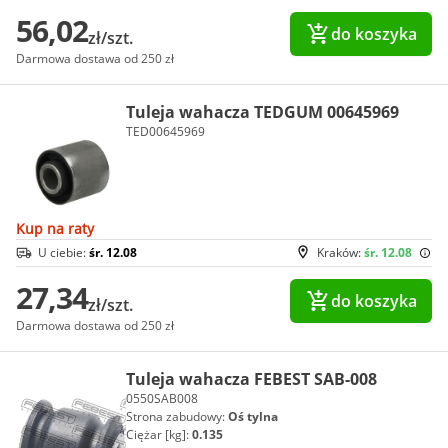
56,02
do koszyka
zł/szt.
Darmowa dostawa od 250 zł
Tuleja wahacza TEDGUM 00645969
TED00645969
Kup na raty
U ciebie:
śr. 12.08
Kraków:
śr. 12.08
27,34
do koszyka
zł/szt.
Darmowa dostawa od 250 zł
Tuleja wahacza FEBEST SAB-008
0550SAB008
Strona zabudowy:
Oś tylna
Ciężar [kg]:
0.135