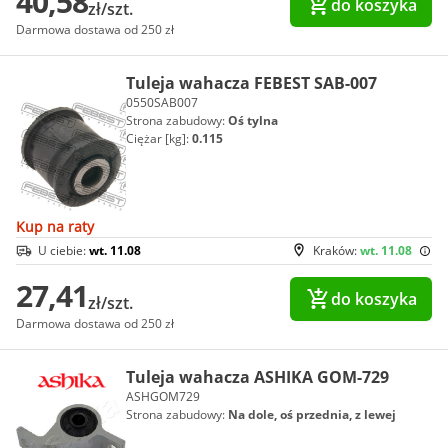
40,58
do koszyka
zł/szt.
Darmowa dostawa od 250 zł
Tuleja wahacza FEBEST SAB-007
0550SAB007
Strona zabudowy:
Oś tylna
Ciężar [kg]:
0.115
Kup na raty
U ciebie:
wt. 11.08
Kraków:
wt. 11.08
27,41
do koszyka
zł/szt.
Darmowa dostawa od 250 zł
Tuleja wahacza ASHIKA GOM-729
ASHGOM729
Strona zabudowy:
Na dole, oś przednia, z lewej