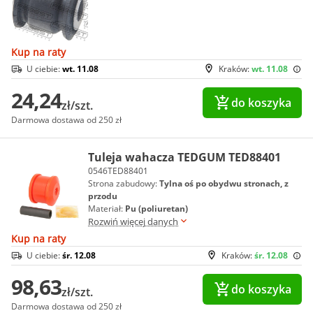
Kup na raty
U ciebie:
wt. 11.08
Kraków:
wt. 11.08
24,24
do koszyka
zł/szt.
Darmowa dostawa od 250 zł
Tuleja wahacza TEDGUM TED88401
0546TED88401
Strona zabudowy:
Tylna oś po obydwu stronach, z
przodu
Materiał:
Pu (poliuretan)
Rozwiń więcej danych
Kup na raty
U ciebie:
śr. 12.08
Kraków:
śr. 12.08
98,63
do koszyka
zł/szt.
Darmowa dostawa od 250 zł