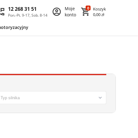
12 268 31 51
Moje
0
Koszyk
konto
0,00 zł
Pon.-Pt. 9-17, Sob. 8-14
motoryzacyjny