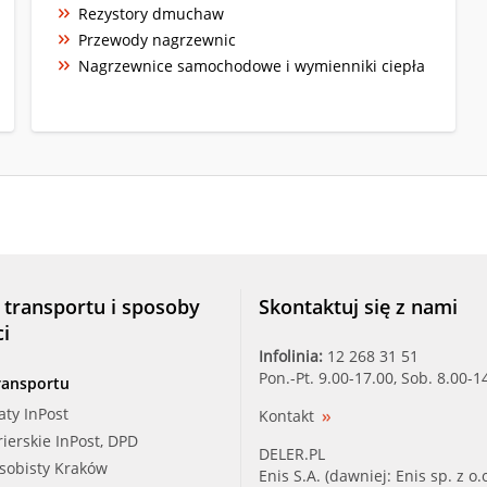
Rezystory dmuchaw
Przewody nagrzewnic
Nagrzewnice samochodowe i wymienniki ciepła
 transportu i sposoby
Skontaktuj się z nami
ci
Infolinia:
12 268 31 51
Pon.-Pt. 9.00-17.00, Sob. 8.00-1
ransportu
aty InPost
Kontakt
rierskie InPost, DPD
DELER.PL
osobisty Kraków
Enis S.A. (dawniej: Enis sp. z o.o