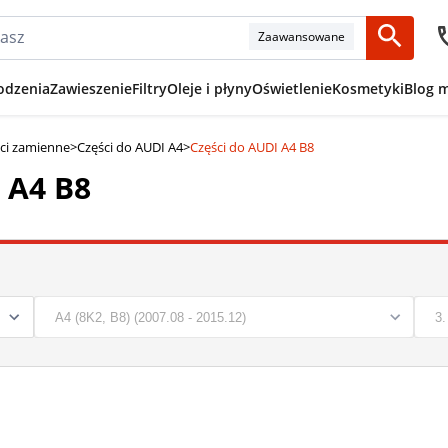
Zaawansowane
odzenia
Zawieszenie
Filtry
Oleje i płyny
Oświetlenie
Kosmetyki
Blog 
ci zamienne
>
Części do AUDI A4
>
Części do AUDI A4 B8
 A4 B8