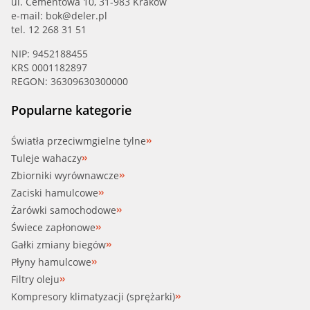
ul. Cementowa 10, 31-983 Kraków
e-mail:
bok@deler.pl
tel. 12 268 31 51
NIP: 9452188455
KRS 0001182897
REGON: 36309630300000
Popularne kategorie
Światła przeciwmgielne tylne
Tuleje wahaczy
Zbiorniki wyrównawcze
Zaciski hamulcowe
Żarówki samochodowe
Świece zapłonowe
Gałki zmiany biegów
Płyny hamulcowe
Filtry oleju
Kompresory klimatyzacji (sprężarki)