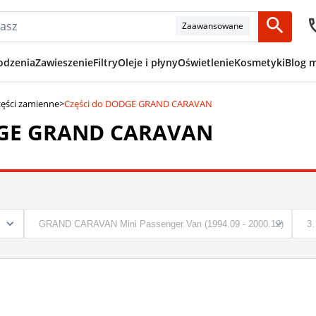
Zaawansowane
odzenia
Zawieszenie
Filtry
Oleje i płyny
Oświetlenie
Kosmetyki
Blog 
ęści zamienne
>
Części do DODGE GRAND CARAVAN
DGE GRAND CARAVAN