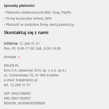
Sposoby płatności
• Płatności elektroniczne Blik, Tpay, PayPo
• Firmy kurierskie InPost, DPD
• Płatność w siedzibie firmy, kartą płatniczą
Skontaktuj się z nami
Infolinia:
12 268 31 51
Pon.-Pt. 9.00-17.00, Sob. 8.00-14.00
Kontakt
DELER.PL
Enis S.A. (dawniej: Enis sp. z o.o. sp.k.)
ul. Cementowa 10, 31-983 Kraków
e-mail:
bok@deler.pl
tel. 12 268 31 51
NIP: 9452188455
KRS 0001182897
REGON: 36309630300000