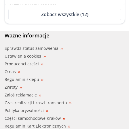
METALCAUCH (03109)
Zobacz wszystkie (12)
QUINTON HA (QTH876CF)
RENAU (7700870330)
Ważne informacje
STC (T403109)
Sprawdź status zamówienia
Ustawienia cookies
TRICLO (455578)
Producenci części
O nas
VEMA (10041)
Regulamin sklepu
Zwroty
Zgłoś reklamacje
Czas realizacji i koszt transportu
Polityka prywatności
Części samochodowe Kraków
Regulamin Kart Elektronicznych