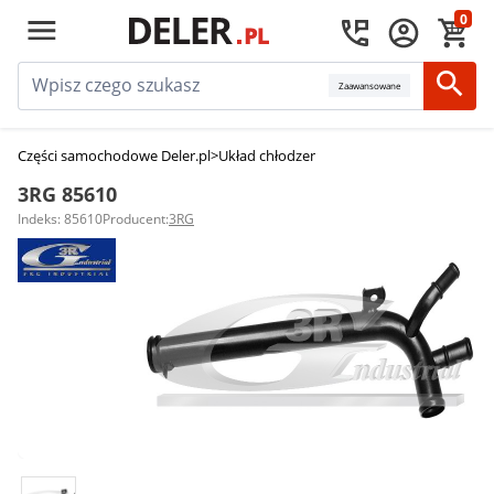
0
Zaawansowane
Części samochodowe Deler.pl
>
Układ chłodzenia silnika
>
Przewody układu
3RG 85610
Indeks: 85610
Producent:
3RG