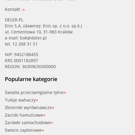
Kontakt
DELER.PL
Enis S.A. (dawniej: Enis sp. z o.o. sp.k.)
ul. Cementowa 10, 31-983 Kraków
e-mail:
bok@deler.pl
tel. 12 268 31 51
NIP: 9452188455
KRS 0001182897
REGON: 36309630300000
Popularne kategorie
Światła przeciwmgielne tylne
Tuleje wahaczy
Zbiorniki wyrównawcze
Zaciski hamulcowe
Żarówki samochodowe
Świece zapłonowe