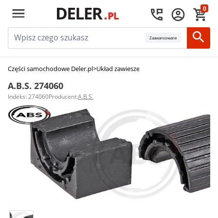
0
Zaawansowane
Części samochodowe Deler.pl
>
Układ zawieszenia
>
Gumy (tuleje) stabiliza
A.B.S. 274060
Indeks: 274060
Producent:
A.B.S.