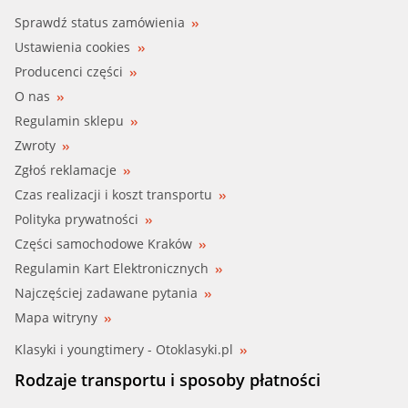
IMPERGOM (11724)
Sprawdź status zamówienia
Ustawienia cookies
IMPERGOM (34204)
Producenci części
O nas
MAXGEAR (72-3264)
Regulamin sklepu
Zwroty
MAXGEAR (72-3957)
Zgłoś reklamacje
METALC/ADL (T407053)
Czas realizacji i koszt transportu
Polityka prywatności
METALCAUCH (07053)
Części samochodowe Kraków
Regulamin Kart Elektronicznych
METZGER (52081908)
Najczęściej zadawane pytania
MEYLE (100 653 0007/HD)
Mapa witryny
Klasyki i youngtimery - Otoklasyki.pl
OCAP (1214296)
Rodzaje transportu i sposoby płatności
RHIAG (42.64.746)