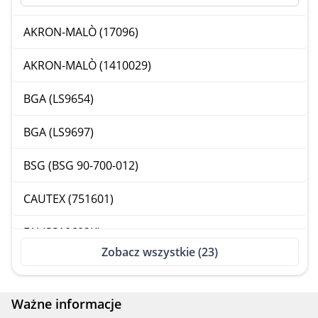
AKRON-MALÒ (17096)
AKRON-MALÒ (1410029)
BGA (LS9654)
BGA (LS9697)
BSG (BSG 90-700-012)
CAUTEX (751601)
FAI (SS10602K)
Zobacz wszystkie (23)
FEBI (177075)
GSP (535187K)
Ważne informacje