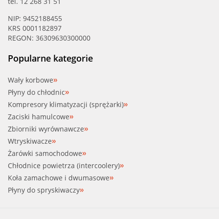
tel. 12 268 31 51
NIP: 9452188455
KRS 0001182897
REGON: 36309630300000
Popularne kategorie
Wały korbowe
Płyny do chłodnic
Kompresory klimatyzacji (sprężarki)
Zaciski hamulcowe
Zbiorniki wyrównawcze
Wtryskiwacze
Żarówki samochodowe
Chłodnice powietrza (intercoolery)
Koła zamachowe i dwumasowe
Płyny do spryskiwaczy