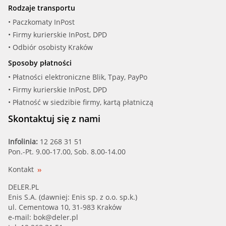
Rodzaje transportu
SIDEM (863814)
• Paczkomaty InPost
• Firmy kurierskie InPost, DPD
SKF (VKDS 351038)
• Odbiór osobisty Kraków
Sposoby płatności
SWAG (33 10 3881)
• Płatności elektroniczne Blik, Tpay, PayPo
• Firmy kurierskie InPost, DPD
VW (1K0 411 314 P)
• Płatność w siedzibie firmy, kartą płatniczą
Skontaktuj się z nami
Infolinia:
12 268 31 51
Pon.-Pt. 9.00-17.00, Sob. 8.00-14.00
Kontakt
DELER.PL
Enis S.A. (dawniej: Enis sp. z o.o. sp.k.)
ul. Cementowa 10, 31-983 Kraków
e-mail:
bok@deler.pl