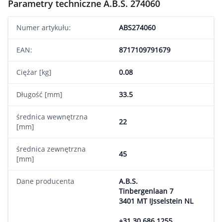
Parametry techniczne A.B.S. 274060
Numer artykułu:
ABS274060
EAN:
8717109791679
Ciężar [kg]
0.08
Długość [mm]
33.5
średnica wewnętrzna
22
[mm]
średnica zewnętrzna
45
[mm]
Dane producenta
A.B.S.
Tinbergenlaan 7
3401 MT IJsselstein NL
+31 30 686 1255