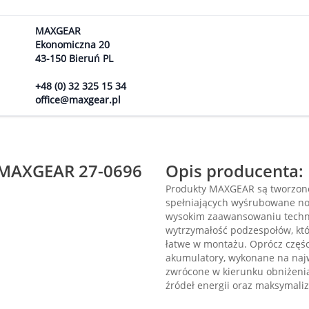
MAXGEAR
Ekonomiczna 20
43-150 Bieruń PL
+48 (0) 32 325 15 34
office@maxgear.pl
n MAXGEAR 27-0696
Opis producenta:
Produkty MAXGEAR są tworzone
spełniających wyśrubowane nor
wysokim zaawansowaniu techn
wytrzymałość podzespołów, kt
łatwe w montażu. Oprócz częś
akumulatory, wykonane na naj
zwrócone w kierunku obniżenia
źródeł energii oraz maksymaliza