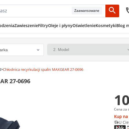
Zaawansowane
odzenia
Zawieszenie
Filtry
Oleje i płyny
Oświetlenie
Kosmetyki
Blog 
R
>
Chłodnica recyrkulacji spalin MAXGEAR 27-0696
EAR 27-0696
10
Cena za 
Kup na 
U Cie