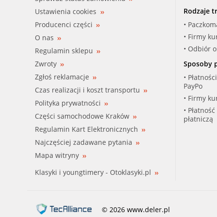
Rodzaje t
Ustawienia cookies
Producenci części
• Paczkom
• Firmy ku
O nas
• Odbiór 
Regulamin sklepu
Zwroty
Sposoby p
Zgłoś reklamacje
• Płatnośc
PayPo
Czas realizacji i koszt transportu
• Firmy ku
Polityka prywatności
• Płatność
Części samochodowe Kraków
płatniczą
Regulamin Kart Elektronicznych
Najczęściej zadawane pytania
Mapa witryny
Klasyki i youngtimery - Otoklasyki.pl
© 2026 www.deler.pl