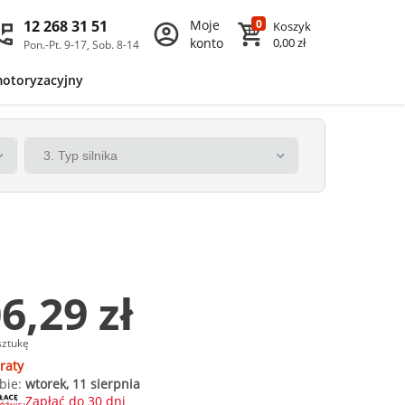
12 268 31 51
Moje
0
Koszyk
konto
0,00 zł
Pon.-Pt. 9-17, Sob. 8-14
motoryzacyjny
6,29 zł
sztukę
raty
bie:
wtorek, 11 sierpnia
Zapłać do 30 dni