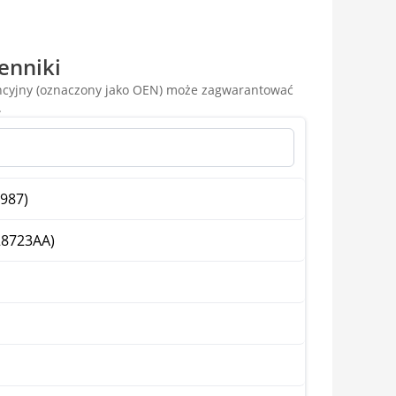
enniki
encyjny (oznaczony jako OEN) może zagwarantować
.
2987)
28723AA)