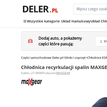
Wszystkie kategorie
Układ Hamulcowy
Układ Chł
Dodaj auto, a pokażemy
części które pasują:
Części samochodowe Deler.pl
>
Silniki i osprzęt
>
Chłodnice EG
Chłodnica recyrkulacji spalin MAXG
Indeks: 27-0696
Producent:
MAXGEAR