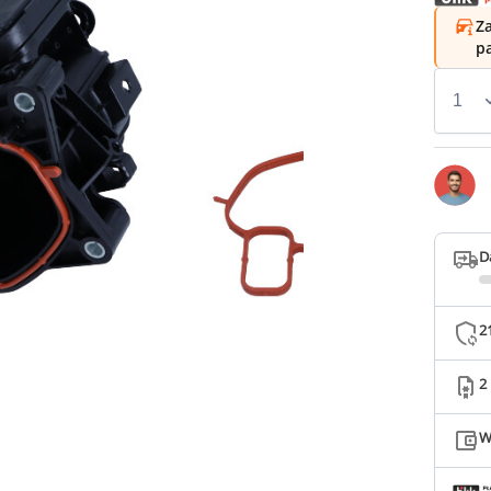
Za
p
D
2
2
W