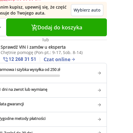
nim kupisz, upewnij się, że część
Wybierz auto
asuje do Twojego auta.
Dodaj do koszyka
lub
Sprawdź VIN i zamów u eksperta
Chętnie pomogę (Pon-pt.: 9-17, Sob. 8-14)
Czat online
12 268 31 51
armowa i szybka wysyłka od 250 zł
1 dni na zwrot lub wymianę
 lata gwarancji
ygodne metody płatności