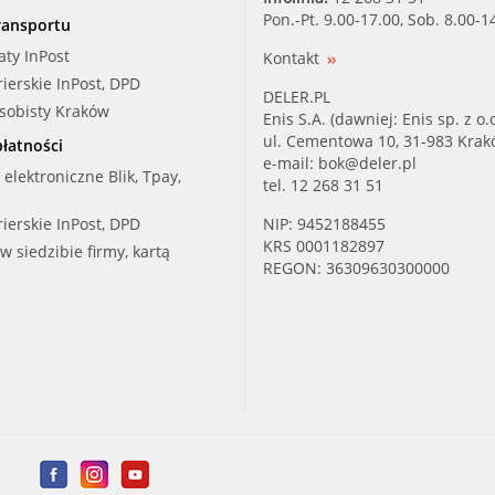
Pon.-Pt. 9.00-17.00, Sob. 8.00-1
ransportu
aty InPost
Kontakt
rierskie InPost, DPD
DELER.PL
osobisty Kraków
Enis S.A. (dawniej: Enis sp. z o.o
ul. Cementowa 10, 31-983 Kra
łatności
e-mail:
bok@deler.pl
i elektroniczne Blik, Tpay,
tel. 12 268 31 51
rierskie InPost, DPD
NIP: 9452188455
KRS 0001182897
 w siedzibie firmy, kartą
REGON: 36309630300000