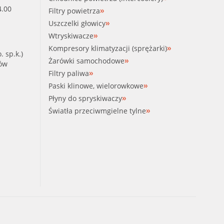
4.00
Filtry powietrza
Uszczelki głowicy
Wtryskiwacze
Kompresory klimatyzacji (sprężarki)
. sp.k.)
Żarówki samochodowe
ków
Filtry paliwa
Paski klinowe, wielorowkowe
Płyny do spryskiwaczy
Światła przeciwmgielne tylne