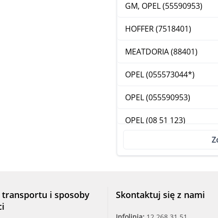
GM, OPEL (55590953)
HOFFER (7518401)
MEATDORIA (88401)
OPEL (055573044*)
OPEL (055590953)
OPEL (08 51 123)
Z
OPEL (0851008*)
OPEL (55573044*)
OPEL (8 51 123)
 transportu i sposoby
Skontaktuj się z nami
ci
OPEL (851008*)
Infolinia:
12 268 31 51