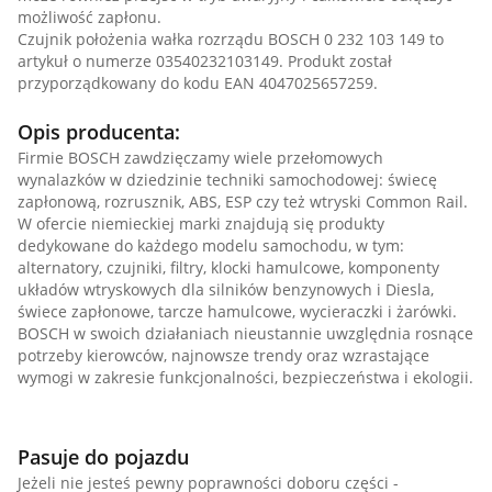
możliwość zapłonu.
Czujnik położenia wałka rozrządu BOSCH 0 232 103 149 to
artykuł o numerze 03540232103149. Produkt został
przyporządkowany do kodu EAN 4047025657259.
Opis producenta:
Firmie BOSCH zawdzięczamy wiele przełomowych
wynalazków w dziedzinie techniki samochodowej: świecę
zapłonową, rozrusznik, ABS, ESP czy też wtryski Common Rail.
W ofercie niemieckiej marki znajdują się produkty
dedykowane do każdego modelu samochodu, w tym:
alternatory, czujniki, filtry, klocki hamulcowe, komponenty
układów wtryskowych dla silników benzynowych i Diesla,
świece zapłonowe, tarcze hamulcowe, wycieraczki i żarówki.
BOSCH w swoich działaniach nieustannie uwzględnia rosnące
potrzeby kierowców, najnowsze trendy oraz wzrastające
wymogi w zakresie funkcjonalności, bezpieczeństwa i ekologii.
Pasuje do pojazdu
Jeżeli nie jesteś pewny poprawności doboru części -