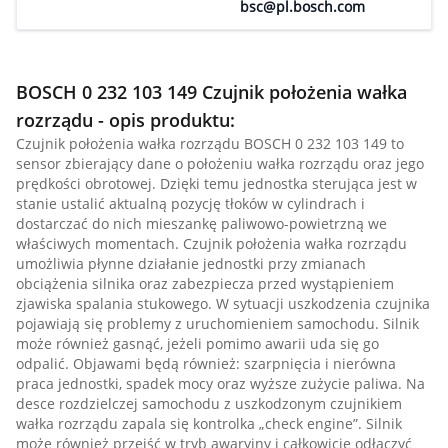
bsc@pl.bosch.com
BOSCH 0 232 103 149 Czujnik położenia wałka
rozrządu - opis produktu:
Czujnik położenia wałka rozrządu BOSCH 0 232 103 149 to
sensor zbierający dane o położeniu wałka rozrządu oraz jego
prędkości obrotowej. Dzięki temu jednostka sterująca jest w
stanie ustalić aktualną pozycję tłoków w cylindrach i
dostarczać do nich mieszankę paliwowo-powietrzną we
właściwych momentach. Czujnik położenia wałka rozrządu
umożliwia płynne działanie jednostki przy zmianach
obciążenia silnika oraz zabezpiecza przed wystąpieniem
zjawiska spalania stukowego. W sytuacji uszkodzenia czujnika
pojawiają się problemy z uruchomieniem samochodu. Silnik
może również gasnąć, jeżeli pomimo awarii uda się go
odpalić. Objawami będą również: szarpnięcia i nierówna
praca jednostki, spadek mocy oraz wyższe zużycie paliwa. Na
desce rozdzielczej samochodu z uszkodzonym czujnikiem
wałka rozrządu zapala się kontrolka „check engine”. Silnik
może również przejść w tryb awaryjny i całkowicie odłączyć