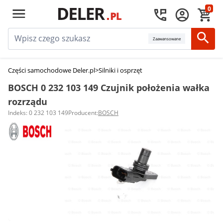
0
Zaawansowane
Części samochodowe Deler.pl
>
Silniki i osprzęt
>
Czujnik położenia wałka r
BOSCH 0 232 103 149 Czujnik położenia wałka
rozrządu
Indeks: 0 232 103 149
Producent:
BOSCH