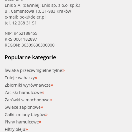
Enis S.A. (dawniej: Enis sp. z o.o. sp.k.)
ul. Cementowa 10, 31-983 Kraków
e-mail:
bok@deler.pl
tel. 12 268 31 51
NIP: 9452188455
KRS 0001182897
REGON: 36309630300000
Popularne kategorie
Światła przeciwmgielne tylne
Tuleje wahaczy
Zbiorniki wyrównawcze
Zaciski hamulcowe
Żarówki samochodowe
Świece zapłonowe
Gałki zmiany biegów
Płyny hamulcowe
Filtry oleju