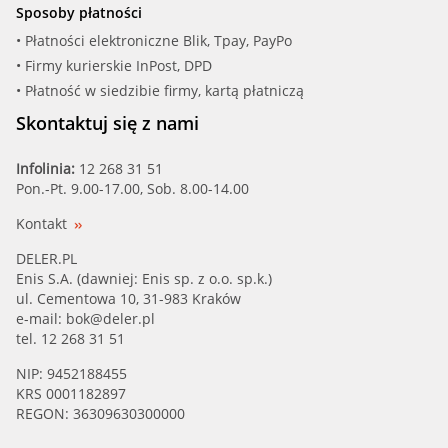
Sposoby płatności
• Płatności elektroniczne Blik, Tpay, PayPo
• Firmy kurierskie InPost, DPD
• Płatność w siedzibie firmy, kartą płatniczą
Skontaktuj się z nami
Infolinia:
12 268 31 51
Pon.-Pt. 9.00-17.00, Sob. 8.00-14.00
Kontakt
DELER.PL
Enis S.A. (dawniej: Enis sp. z o.o. sp.k.)
ul. Cementowa 10, 31-983 Kraków
e-mail:
bok@deler.pl
tel. 12 268 31 51
NIP: 9452188455
KRS 0001182897
REGON: 36309630300000