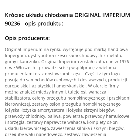
Króciec układu chłodzenia ORIGINAL IMPERIUM
90236 - opis produktu:
Opis producenta:
Original Imperium na rynku występuje pod marką handlową
Impergom, dystrybutora części samochodowych z metalu,
gumy i kauczuku. Original Imperium zostało założone w 1976
r. we Włoszech i prowadzi ścisłą współpracę z wieloma
producentami oraz dostawcami części. Części z tym logo
pasują do samochodów osobowych i dostawczych, produkcji
europejskiej, azjatyckiej i amerykańskiej. W ofercie firmy
można znaleźć między innymi, tuleje osi, wahacza i
stabilizatora, osłony przegubu homokinetycznego i przekładni
kierowniczej, zestawy osłon przegubu homokinetycznego,
łożyska, łożyska amortyzatora i łożyska skrzyni biegów,
przewody chłodnicy, paliwa, powietrza, przewody hamulcowe
i sprzęgła, zestawy naprawcze wahacza, komplety osłon
układu kierowniczego, zawieszenia silnika i skrzyni biegów,
przeguby wału napędowego, zestawy zawieszenia