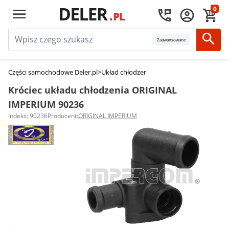
0
Zaawansowane
Części samochodowe Deler.pl
>
Układ chłodzenia silnika
>
Króćce układu ch
Króciec układu chłodzenia ORIGINAL
IMPERIUM 90236
Indeks: 90236
Producent:
ORIGINAL IMPERIUM