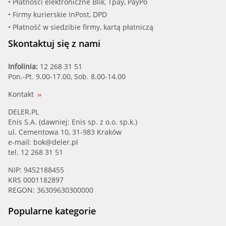
• Płatności elektroniczne Blik, Tpay, PayPo
• Firmy kurierskie InPost, DPD
• Płatność w siedzibie firmy, kartą płatniczą
Skontaktuj się z nami
Infolinia:
12 268 31 51
Pon.-Pt. 9.00-17.00, Sob. 8.00-14.00
Kontakt
DELER.PL
Enis S.A. (dawniej: Enis sp. z o.o. sp.k.)
ul. Cementowa 10, 31-983 Kraków
e-mail:
bok@deler.pl
tel. 12 268 31 51
NIP: 9452188455
KRS 0001182897
REGON: 36309630300000
Popularne kategorie