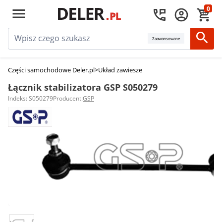
0
Zaawansowane
Części samochodowe Deler.pl
>
Układ zawieszenia
>
Łączniki stabilizatora
>
Łącznik stabilizatora GSP S050279
Indeks: S050279
Producent:
GSP