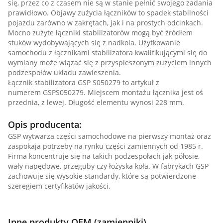
się, przez co z czasem nie są w stanie pełnić swojego zadania
prawidłowo. Objawy zużycia łączników to spadek stabilności
pojazdu zarówno w zakrętach, jak i na prostych odcinkach.
Mocno zużyte łączniki stabilizatorów mogą być źródłem
stuków wydobywających się z nadkola. Użytkowanie
samochodu z łącznikami stabilizatora kwalifikującymi się do
wymiany może wiązać się z przyspieszonym zużyciem innych
podzespołów układu zawieszenia.
Łącznik stabilizatora GSP S050279 to artykuł z
numerem GSPS050279. Miejscem montażu łącznika jest oś
przednia, z lewej. Długość elementu wynosi 228 mm.
Opis producenta:
GSP wytwarza części samochodowe na pierwszy montaż oraz
zaspokaja potrzeby na rynku części zamiennych od 1985 r.
Firma koncentruje się na takich podzespołach jak półosie,
wały napędowe, przeguby czy łożyska koła. W fabrykach GSP
zachowuje się wysokie standardy, które są potwierdzone
szeregiem certyfikatów jakości.
Inne produkty OEM (zamienniki)