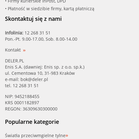
• Firmy kurierskie InPost, DPD
• Płatność w siedzibie firmy, kartą płatniczą
Skontaktuj się z nami
Infolinia:
12 268 31 51
Pon.-Pt. 9.00-17.00, Sob. 8.00-14.00
Kontakt
DELER.PL
Enis S.A. (dawniej: Enis sp. z o.o. sp.k.)
ul. Cementowa 10, 31-983 Kraków
e-mail:
bok@deler.pl
tel. 12 268 31 51
NIP: 9452188455
KRS 0001182897
REGON: 36309630300000
Popularne kategorie
Światła przeciwmgielne tylne