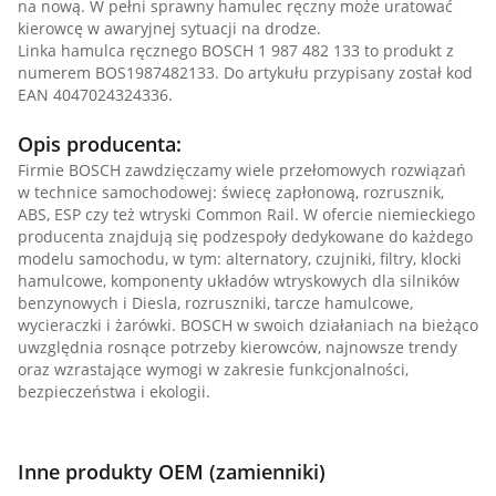
na nową. W pełni sprawny hamulec ręczny może uratować
kierowcę w awaryjnej sytuacji na drodze.
Linka hamulca ręcznego BOSCH 1 987 482 133 to produkt z
numerem BOS1987482133. Do artykułu przypisany został kod
EAN 4047024324336.
Opis producenta:
Firmie BOSCH zawdzięczamy wiele przełomowych rozwiązań
w technice samochodowej: świecę zapłonową, rozrusznik,
ABS, ESP czy też wtryski Common Rail. W ofercie niemieckiego
producenta znajdują się podzespoły dedykowane do każdego
modelu samochodu, w tym: alternatory, czujniki, filtry, klocki
hamulcowe, komponenty układów wtryskowych dla silników
benzynowych i Diesla, rozruszniki, tarcze hamulcowe,
wycieraczki i żarówki. BOSCH w swoich działaniach na bieżąco
uwzględnia rosnące potrzeby kierowców, najnowsze trendy
oraz wzrastające wymogi w zakresie funkcjonalności,
bezpieczeństwa i ekologii.
Inne produkty OEM (zamienniki)