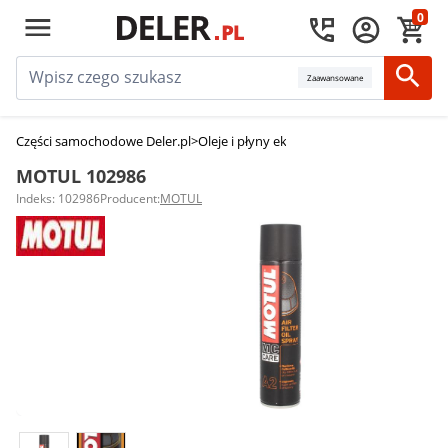
0
Zaawansowane
Części samochodowe Deler.pl
>
Oleje i płyny eksploatacyjne
>
Oleje silniko
MOTUL 102986
Indeks: 102986
Producent:
MOTUL