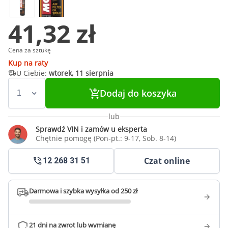
41,32 zł
Cena za sztukę
Kup na raty
U Ciebie:
wtorek, 11 sierpnia
Dodaj do koszyka
lub
Sprawdź VIN i zamów u eksperta
Chętnie pomogę (Pon-pt.: 9-17, Sob. 8-14)
Czat online
12 268 31 51
Darmowa i szybka wysyłka od 250 zł
21 dni na zwrot lub wymianę