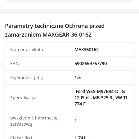
Parametry techniczne Ochrona przed
zamarzaniem MAXGEAR 36-0162
Numer artykułu:
MAX360162
EAN:
5902659767790
Pojemność [litr]
1.5
Ford WSS-M97B44-D , G
Specyfikacja
12 Plus , MB 325.3 , VW TL
774 F
uwzględnić informację
1
serwisową
Ciężar [kg]
1.741