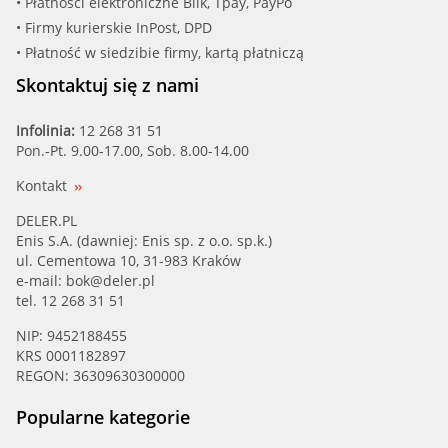
• Płatności elektroniczne Blik, Tpay, PayPo
VAUXHALL
• Firmy kurierskie InPost, DPD
FEBI (19400)
• Płatność w siedzibie firmy, kartą płatniczą
VOLKSWAGEN
FEBI (19402)
Skontaktuj się z nami
FEBI (22272)
Infolinia:
12 268 31 51
Pon.-Pt. 9.00-17.00, Sob. 8.00-14.00
FEBI (22274)
Kontakt
FEBI (22276)
DELER.PL
Enis S.A. (dawniej: Enis sp. z o.o. sp.k.)
ul. Cementowa 10, 31-983 Kraków
FEBI (22278)
e-mail:
bok@deler.pl
tel. 12 268 31 51
FEBI (33830)
NIP: 9452188455
KRS 0001182897
FEBI (33831)
REGON: 36309630300000
FEBI (37400)
Popularne kategorie