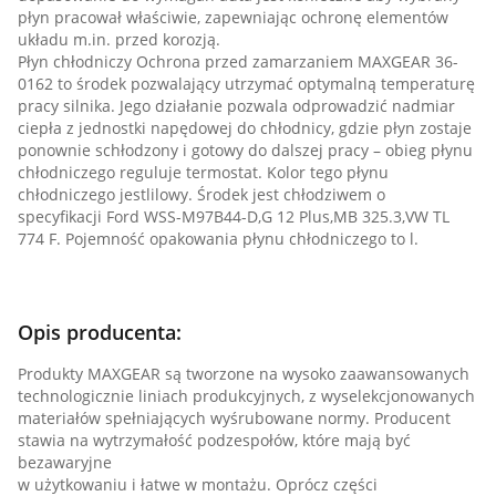
płyn pracował właściwie, zapewniając ochronę elementów
układu m.in. przed korozją.
Płyn chłodniczy Ochrona przed zamarzaniem MAXGEAR 36-
0162 to środek pozwalający utrzymać optymalną temperaturę
pracy silnika.
Jego działanie pozwala odprowadzić nadmiar
ciepła z jednostki napędowej do chłodnicy, gdzie płyn zostaje
ponownie schłodzony i gotowy do dalszej pracy – obieg płynu
chłodniczego reguluje termostat.
Kolor tego płynu
chłodniczego jestlilowy.
Środek jest chłodziwem o
specyfikacji Ford WSS-M97B44-D,G 12 Plus,MB 325.3,VW TL
774 F.
Pojemność opakowania płynu chłodniczego to l.
Opis producenta:
Produkty MAXGEAR są tworzone na wysoko zaawansowanych
technologicznie liniach produkcyjnych, z wyselekcjonowanych
materiałów spełniających wyśrubowane normy. Producent
stawia na wytrzymałość podzespołów, które mają być
bezawaryjne
w użytkowaniu i łatwe w montażu. Oprócz części