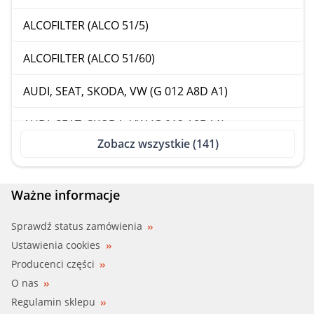
JAGUAR
ALCOFILTER (ALCO 51/5)
KIA
ALCOFILTER (ALCO 51/60)
LANCIA
AUDI, SEAT, SKODA, VW (G 012 A8D A1)
LAND ROVER
AUDI, SEAT, SKODA, VW (G 012 A8F A1)
LEXUS
Zobacz wszystkie (141)
BBR (001-10-23311)
MAZDA
BBR (001-10-23312)
Ważne informacje
MERCEDES-BENZ
BBR (001-10-23313)
Sprawdź status zamówienia
MINI
Ustawienia cookies
BBR (001-10-23314)
Producenci części
MITSUBISHI
O nas
BBR (001-10-23315)
NISSAN
Regulamin sklepu