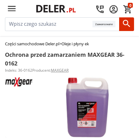
0
Zaawansowane
Części samochodowe Deler.pl
>
Oleje i płyny eksploatacyjne
>
Płyny do chł
Ochrona przed zamarzaniem MAXGEAR 36-
0162
Indeks: 36-0162
Producent:
MAXGEAR