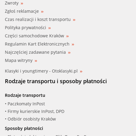
Zwroty
BBR (001-10-23386)
OPEL
Zgłoś reklamacje
BBR (001-10-23387)
Czas realizacji i koszt transportu
PORSCHE
Polityka prywatności
BBR (001-10-23388)
RENAULT
Części samochodowe Kraków
Regulamin Kart Elektronicznych
BBR (001-10-23389)
SAAB
Najczęściej zadawane pytania
BBR (001-10-23390)
Mapa witryny
SEAT
Klasyki i youngtimery - Otoklasyki.pl
BBR (001-10-23391)
SKODA
Rodzaje transportu i sposoby płatności
SMART
BSG (BSG 30-555-001)
Rodzaje transportu
SUBARU
CASTROL (155B8A)
• Paczkomaty InPost
• Firmy kurierskie InPost, DPD
SUZUKI
FEBI (01381)
• Odbiór osobisty Kraków
Sposoby płatności
TOYOTA
FEBI (12710)