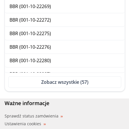
FAW (TIANJIN)
BBR (001-10-22269)
FENGSHEN
BBR (001-10-22272)
FIAT
BBR (001-10-22275)
FORD
BBR (001-10-22276)
FORD (CHANGAN)
BBR (001-10-22280)
FORD (JMC)
BBR (001-10-22287)
FORD USA
Zobacz wszystkie (57)
BBR (001-10-22290)
GAC
BBR (001-10-22293)
Ważne informacje
GEELY
BBR (001-10-22294)
Sprawdź status zamówienia
GREAT WALL
Ustawienia cookies
BBR (001-10-23894)