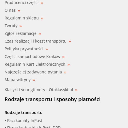
Producenci części
HAVAL
O nas
BBR (001-10-23895)
HONDA
Regulamin sklepu
Zwroty
BBR (001-10-23896)
HYUNDAI
Zgłoś reklamacje
BBR (001-10-23897)
Czas realizacji i koszt transportu
HYUNDAI (BEIJING)
Polityka prywatności
CASTROL (EDGE 5W-30 A5/B5)
INFINITI (DFAC)
Części samochodowe Kraków
Regulamin Kart Elektronicznych
FEBI (101150)
IVECO
Najczęściej zadawane pytania
FEBI (101152)
Mapa witryny
JAGUAR
Klasyki i youngtimery - Otoklasyki.pl
FEBI (101153)
JEEP
Rodzaje transportu i sposoby płatności
KIA
FEBI (101154)
Rodzaje transportu
KIA (DYK)
FORD (WSS-M2C913-A)
• Paczkomaty InPost
• Firmy kurierskie InPost, DPD