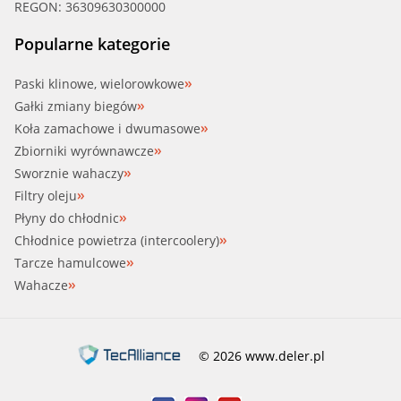
REGON: 36309630300000
MG (SAIC)
SCT (7711 O.E.M. 5W-40)
Popularne kategorie
MITSUBISHI
SCT (Classic 10W-40)
Paski klinowe, wielorowkowe
MITSUBISHI (GAC)
Gałki zmiany biegów
SCT (Elite 5W-40)
Koła zamachowe i dwumasowe
NISSAN
Zbiorniki wyrównawcze
SCT (Energy Formula PD 5W40)
Sworznie wahaczy
NISSAN (DFAC)
Filtry oleju
SCT (Extreme 5W-40)
PEUGEOT
Płyny do chłodnic
Chłodnice powietrza (intercoolery)
SWAG (50 10 1150)
RENAULT
Tarcze hamulcowe
Wahacze
SWAG (50 10 1151)
ROEWE (SAIC)
SWAG (50 10 1152)
SUBARU
© 2026 www.deler.pl
SWAG (50 10 1153)
SUZUKI