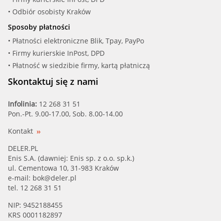
LADA
FORD (WSS-M2C913-B)
• Odbiór osobisty Kraków
Sposoby płatności
LANCIA
FORD (WSS-M2C913-C)
• Płatności elektroniczne Blik, Tpay, PayPo
LAND ROVER
• Firmy kurierskie InPost, DPD
FORD (WSS-M2C913-D)
• Płatność w siedzibie firmy, kartą płatniczą
LANDWIND (JMC)
IVECO (17-1811)
Skontaktuj się z nami
LEXUS
IVECO (17-1811 S1)
Infolinia:
12 268 31 51
Pon.-Pt. 9.00-17.00, Sob. 8.00-14.00
LINCOLN
JAGUA (STJLR.03.5003)
Kontakt
LUXGEN
LIQUI MOLY (3852)
DELER.PL
Enis S.A. (dawniej: Enis sp. z o.o. sp.k.)
MAZDA
ul. Cementowa 10, 31-983 Kraków
RENAU (RN0700)
e-mail:
bok@deler.pl
MAZDA (CHANGAN)
tel. 12 268 31 51
SCT (7705 O.E.M. 5W-40)
NIP: 9452188455
MAZDA (FAW)
KRS 0001182897
SCT (7707 O.E.M. 5W-30)