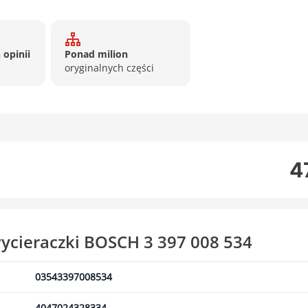
 opinii
Ponad milion
oryginalnych części
4
ycieraczki BOSCH 3 397 008 534
03543397008534
4047024328334