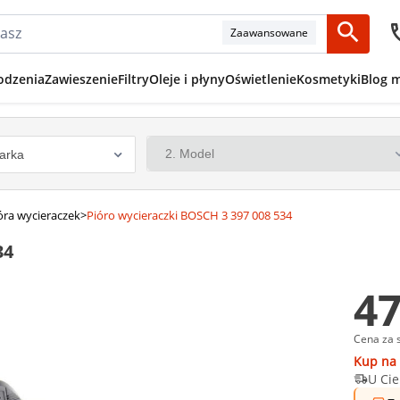
Zaawansowane
odzenia
Zawieszenie
Filtry
Oleje i płyny
Oświetlenie
Kosmetyki
Blog 
óra wycieraczek
>
Pióro wycieraczki BOSCH 3 397 008 534
34
47
Cena za 
Kup na 
U Cie