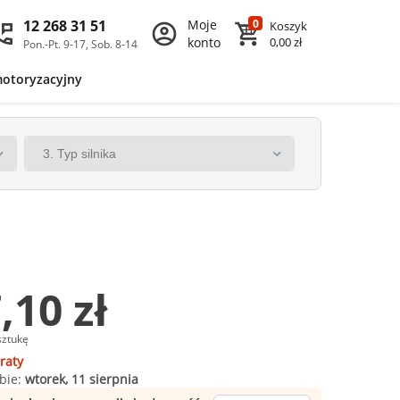
12 268 31 51
Moje
0
Koszyk
konto
0,00 zł
Pon.-Pt. 9-17, Sob. 8-14
motoryzacyjny
,10 zł
sztukę
raty
bie:
wtorek, 11 sierpnia