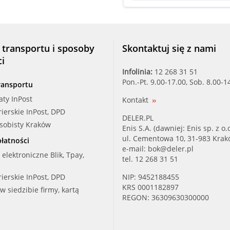
VALEO (VM148)
 transportu i sposoby
Skontaktuj się z nami
ci
Infolinia:
12 268 31 51
Pon.-Pt. 9.00-17.00, Sob. 8.00-1
ransportu
aty InPost
Kontakt
rierskie InPost, DPD
DELER.PL
osobisty Kraków
Enis S.A. (dawniej: Enis sp. z o.o
ul. Cementowa 10, 31-983 Kra
łatności
e-mail:
bok@deler.pl
i elektroniczne Blik, Tpay,
tel. 12 268 31 51
rierskie InPost, DPD
NIP: 9452188455
KRS 0001182897
 w siedzibie firmy, kartą
REGON: 36309630300000