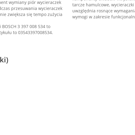
ent wymiany piór wycieraczek
tarcze hamulcowe, wycieraczki
odczas przesuwania wycieraczek
uwzględnia rosnące wymagania
nie zwiększa się tempo zużycia
wymogi w zakresie funkcjonalno
i BOSCH 3 397 008 534 to
tykułu to 03543397008534.
ki)