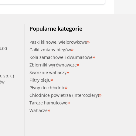
Popularne kategorie
Paski klinowe, wielorowkowe
4.00
Gałki zmiany biegów
Koła zamachowe i dwumasowe
Zbiorniki wyrównawcze
Sworznie wahaczy
. sp.k.)
Filtry oleju
ków
Płyny do chłodnic
Chłodnice powietrza (intercoolery)
Tarcze hamulcowe
Wahacze