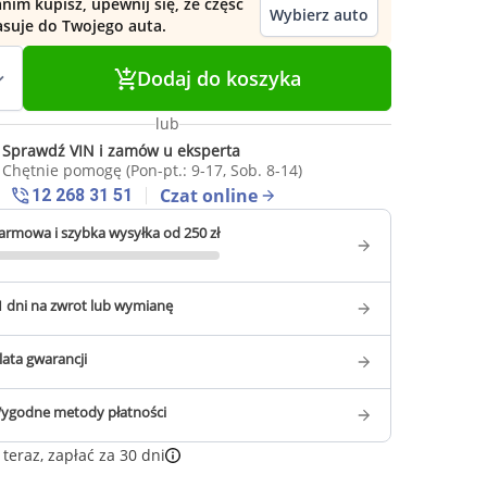
nim kupisz, upewnij się, że część
Wybierz auto
asuje do Twojego auta.
Dodaj do koszyka
lub
Sprawdź VIN i zamów u eksperta
Chętnie pomogę (Pon-pt.: 9-17, Sob. 8-14)
Czat online
12 268 31 51
armowa i szybka wysyłka od 250 zł
1 dni na zwrot lub wymianę
 lata gwarancji
ygodne metody płatności
teraz, zapłać za 30 dni