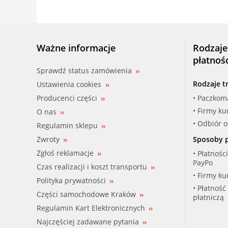
CITROEN
DACIA
Ważne informacje
Rodzaje
DAEWOO
płatnoś
Sprawdź status zamówienia
DAIHATSU
Rodzaje t
Ustawienia cookies
Producenci części
• Paczkom
DODGE
• Firmy ku
O nas
ENGLON
• Odbiór 
Regulamin sklepu
Zwroty
Sposoby p
FAW (TIANJIN)
Zgłoś reklamacje
• Płatnośc
PayPo
Czas realizacji i koszt transportu
FIAT
• Firmy ku
Polityka prywatności
• Płatność
FORD
Części samochodowe Kraków
płatniczą
Regulamin Kart Elektronicznych
FORD ASIA / OCEANIA
Najczęściej zadawane pytania