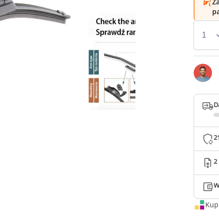
Za
p
D
2
2
W
Kup 