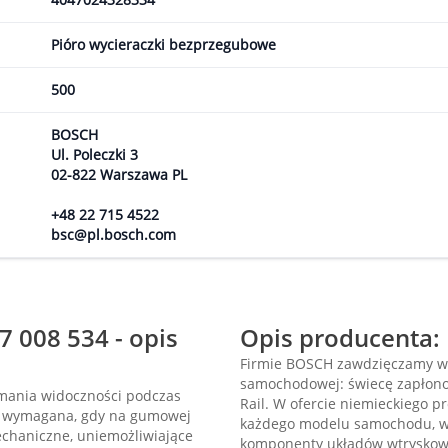
Pióro wycieraczki bezprzegubowe
500
BOSCH
Ul. Poleczki 3
02-822 Warszawa PL
+48 22 715 4522
bsc@pl.bosch.com
7 008 534 - opis
Opis producenta:
Firmie BOSCH zawdzięczamy w
samochodowej: świecę zapłonow
ymania widoczności podczas
Rail. W ofercie niemieckiego 
st wymagana, gdy na gumowej
każdego modelu samochodu, w ty
echaniczne, uniemożliwiające
komponenty układów wtryskowyc