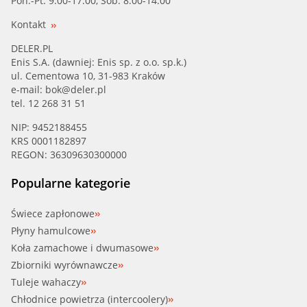
Pon.-Pt. 9.00-17.00, Sob. 8.00-14.00
AUDI, SEAT, SKODA, VW (06A 121 012 E)
Kontakt
AUDI, SEAT, SKODA, VW (06A 121 012 G)
DELER.PL
Enis S.A. (dawniej: Enis sp. z o.o. sp.k.)
ul. Cementowa 10, 31-983 Kraków
AUDI, VW (6A 121 011 C)
e-mail:
bok@deler.pl
tel. 12 268 31 51
AUDI, SEAT, SKODA, VW (6A 121 011 E)
NIP: 9452188455
KRS 0001182897
AUDI, VW (6A 121 011 EV)
REGON: 36309630300000
AUDI, SEAT, SKODA, VW (6A 121 011 F)
Popularne kategorie
AUDI, VW (6A 121 011 FV)
Świece zapłonowe
Płyny hamulcowe
AUDI, VW (6A 121 011 HV)
Koła zamachowe i dwumasowe
Zbiorniki wyrównawcze
AUDI, SEAT, SKODA, VW (6A 121 011 L)
Tuleje wahaczy
Chłodnice powietrza (intercoolery)
AUDI, VW (6A 121 011 LV)