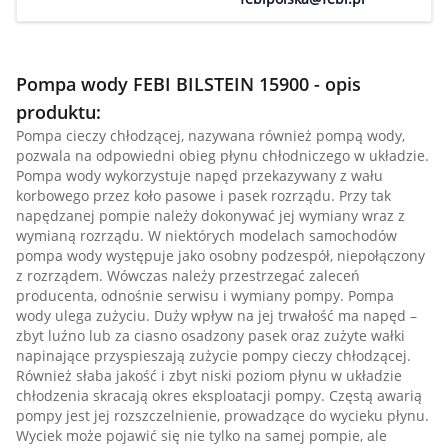
Pompa wody FEBI BILSTEIN 15900 - opis
produktu:
Pompa cieczy chłodzącej, nazywana również pompą wody,
pozwala na odpowiedni obieg płynu chłodniczego w układzie.
Pompa wody wykorzystuje napęd przekazywany z wału
korbowego przez koło pasowe i pasek rozrządu. Przy tak
napędzanej pompie należy dokonywać jej wymiany wraz z
wymianą rozrządu. W niektórych modelach samochodów
pompa wody występuje jako osobny podzespół, niepołączony
z rozrządem. Wówczas należy przestrzegać zaleceń
producenta, odnośnie serwisu i wymiany pompy. Pompa
wody ulega zużyciu. Duży wpływ na jej trwałość ma napęd –
zbyt luźno lub za ciasno osadzony pasek oraz zużyte wałki
napinające przyspieszają zużycie pompy cieczy chłodzącej.
Również słaba jakość i zbyt niski poziom płynu w układzie
chłodzenia skracają okres eksploatacji pompy. Częstą awarią
pompy jest jej rozszczelnienie, prowadzące do wycieku płynu.
Wyciek może pojawić się nie tylko na samej pompie, ale