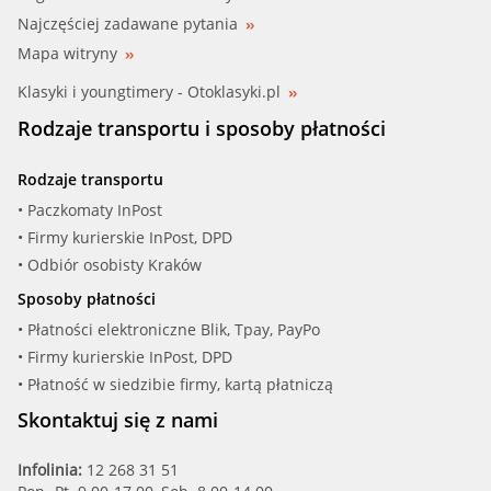
AUDI, VW (06A 121 011 HV)
Najczęściej zadawane pytania
AUDI, SEAT, SKODA, VW (06A 121 011 L)
Mapa witryny
Klasyki i youngtimery - Otoklasyki.pl
AUDI, VW (06A 121 011 LV)
Rodzaje transportu i sposoby płatności
AUDI, VW (06A 121 011 LX)
Rodzaje transportu
AUDI, VW (06A 121 011 Q)
• Paczkomaty InPost
• Firmy kurierskie InPost, DPD
AUDI, SEAT, SKODA, VW (06A 121 011 T)
• Odbiór osobisty Kraków
Sposoby płatności
AUDI, VW (06A 121 011 TX)
• Płatności elektroniczne Blik, Tpay, PayPo
• Firmy kurierskie InPost, DPD
AUDI, SEAT, SKODA, VW (06A 121 012)
• Płatność w siedzibie firmy, kartą płatniczą
AUDI, VW (06A 121 012 B)
Skontaktuj się z nami
AUDI, VW (06A 121 012 D)
Infolinia:
12 268 31 51