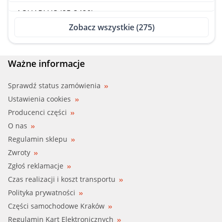
AQUAPLUS (85-3420)
Zobacz wszystkie (275)
AQUAPLUS (85-8150)
AQUAPLUS (85-8462)
Ważne informacje
ASHIKA (35-00-0931)
Sprawdź status zamówienia
Ustawienia cookies
AUDI, VW (06A 121 011 C)
Producenci części
O nas
AUDI, SEAT, SKODA, VW (06A 121 011 E)
Regulamin sklepu
Zwroty
AUDI, VW (06A 121 011 EV)
Zgłoś reklamacje
AUDI, SEAT, SKODA, VW (06A 121 011 F)
Czas realizacji i koszt transportu
Polityka prywatności
AUDI, VW (06A 121 011 FV)
Części samochodowe Kraków
Regulamin Kart Elektronicznych