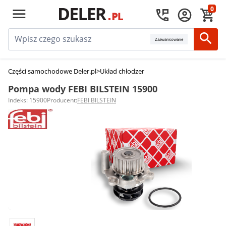
0
Zaawansowane
Części samochodowe Deler.pl
>
Układ chłodzenia silnika
>
Pompy wody
>
Po
Pompa wody FEBI BILSTEIN 15900
Indeks: 15900
Producent:
FEBI BILSTEIN