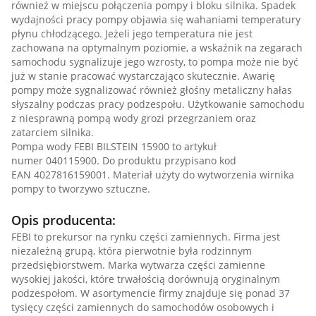
również w miejscu połączenia pompy i bloku silnika. Spadek
wydajności pracy pompy objawia się wahaniami temperatury
płynu chłodzącego. Jeżeli jego temperatura nie jest
zachowana na optymalnym poziomie, a wskaźnik na zegarach
samochodu sygnalizuje jego wzrosty, to pompa może nie być
już w stanie pracować wystarczająco skutecznie. Awarię
pompy może sygnalizować również głośny metaliczny hałas
słyszalny podczas pracy podzespołu. Użytkowanie samochodu
z niesprawną pompą wody grozi przegrzaniem oraz
zatarciem silnika.
Pompa wody FEBI BILSTEIN 15900 to artykuł
numer 040115900. Do produktu przypisano kod
EAN 4027816159001. Materiał użyty do wytworzenia wirnika
pompy to tworzywo sztuczne.
Opis producenta:
FEBI to prekursor na rynku części zamiennych. Firma jest
niezależną grupą, która pierwotnie była rodzinnym
przedsiębiorstwem. Marka wytwarza części zamienne
wysokiej jakości, które trwałością dorównują oryginalnym
podzespołom. W asortymencie firmy znajduje się ponad 37
tysięcy części zamiennych do samochodów osobowych i