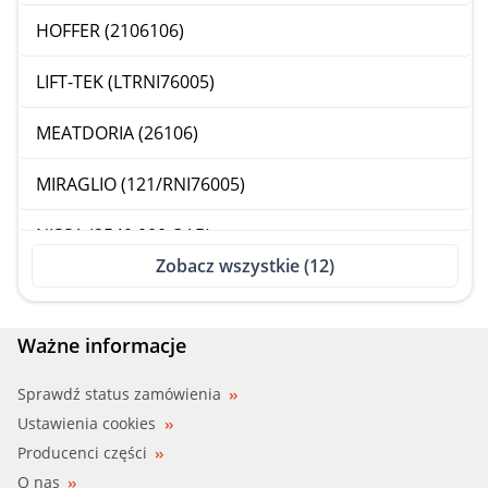
HOFFER (2106106)
LIFT-TEK (LTRNI76005)
MEATDORIA (26106)
MIRAGLIO (121/RNI76005)
NISSA (2540 000 QAB)
Zobacz wszystkie (12)
PMM (ALRNI76005)
RENAU (8200 057 321)
Ważne informacje
VEMO (V46-73-0047)
Sprawdź status zamówienia
Ustawienia cookies
WE PARTS (462060240)
Producenci części
O nas