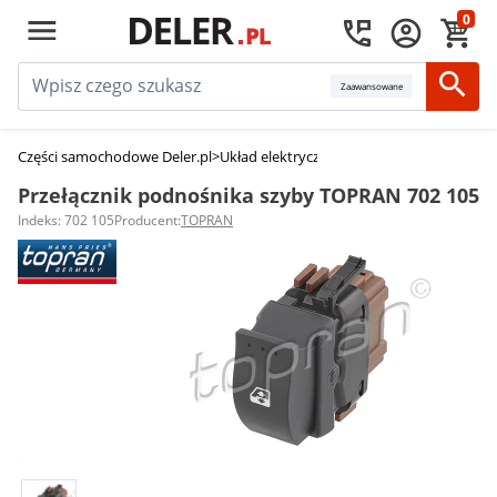
0
Zaawansowane
Części samochodowe Deler.pl
>
Układ elektryczny, zapłon
>
Przełączniki 
Przełącznik podnośnika szyby TOPRAN 702 105
Indeks: 702 105
Producent:
TOPRAN