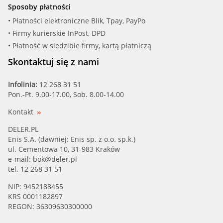
Sposoby płatności
• Płatności elektroniczne Blik, Tpay, PayPo
• Firmy kurierskie InPost, DPD
• Płatność w siedzibie firmy, kartą płatniczą
Skontaktuj się z nami
Infolinia:
12 268 31 51
Pon.-Pt. 9.00-17.00, Sob. 8.00-14.00
Kontakt
DELER.PL
Enis S.A. (dawniej: Enis sp. z o.o. sp.k.)
ul. Cementowa 10, 31-983 Kraków
e-mail:
bok@deler.pl
tel. 12 268 31 51
NIP: 9452188455
KRS 0001182897
REGON: 36309630300000