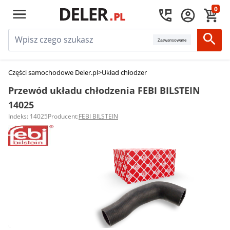
0
Zaawansowane
Części samochodowe Deler.pl
>
Układ chłodzenia silnika
>
Przewody układu
Przewód układu chłodzenia FEBI BILSTEIN
14025
Indeks: 14025
Producent:
FEBI BILSTEIN