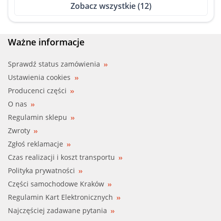
Zobacz wszystkie (12)
MEYLE (019 203 0982)
SWAG (10 91 4025)
Ważne informacje
TTC (02.19.097)
Sprawdź status zamówienia
Ustawienia cookies
VAICO (V30-0737)
Producenci części
O nas
WILMINK (WG1794485)
Regulamin sklepu
Zwroty
Zgłoś reklamacje
Czas realizacji i koszt transportu
Polityka prywatności
Części samochodowe Kraków
Regulamin Kart Elektronicznych
Najczęściej zadawane pytania