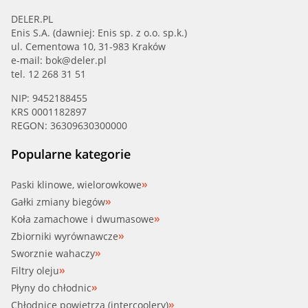
DELER.PL
Enis S.A. (dawniej: Enis sp. z o.o. sp.k.)
ul. Cementowa 10, 31-983 Kraków
e-mail:
bok@deler.pl
tel. 12 268 31 51
NIP: 9452188455
KRS 0001182897
REGON: 36309630300000
Popularne kategorie
Paski klinowe, wielorowkowe
Gałki zmiany biegów
Koła zamachowe i dwumasowe
Zbiorniki wyrównawcze
Sworznie wahaczy
Filtry oleju
Płyny do chłodnic
Chłodnice powietrza (intercoolery)