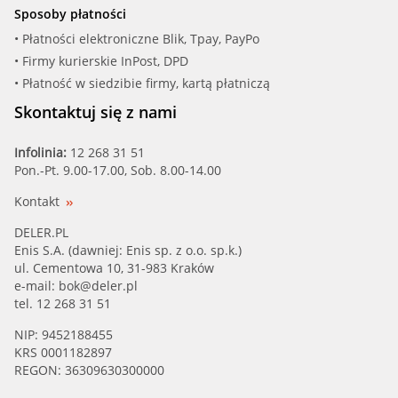
Sposoby płatności
• Płatności elektroniczne Blik, Tpay, PayPo
• Firmy kurierskie InPost, DPD
• Płatność w siedzibie firmy, kartą płatniczą
Skontaktuj się z nami
Infolinia:
12 268 31 51
Pon.-Pt. 9.00-17.00, Sob. 8.00-14.00
Kontakt
DELER.PL
Enis S.A. (dawniej: Enis sp. z o.o. sp.k.)
ul. Cementowa 10, 31-983 Kraków
e-mail:
bok@deler.pl
tel. 12 268 31 51
NIP: 9452188455
KRS 0001182897
REGON: 36309630300000