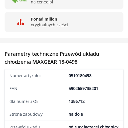
na ceneo.pl
Ponad milion
oryginalnych części
Parametry techniczne Przewód układu
chłodzenia MAXGEAR 18-0498
Numer artykułu:
0510180498
EAN:
5902659735201
dla numeru OE
1386712
Strona zabudowy
na dole
Przewód układu
od rury łączącej chłodnicy