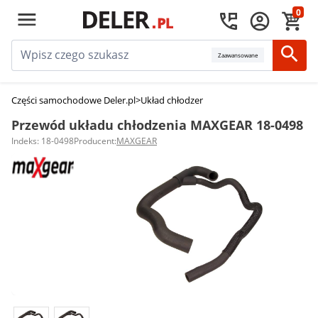
0
Zaawansowane
Części samochodowe Deler.pl
>
Układ chłodzenia silnika
>
Przewody układu
Przewód układu chłodzenia MAXGEAR 18-0498
Indeks: 18-0498
Producent:
MAXGEAR