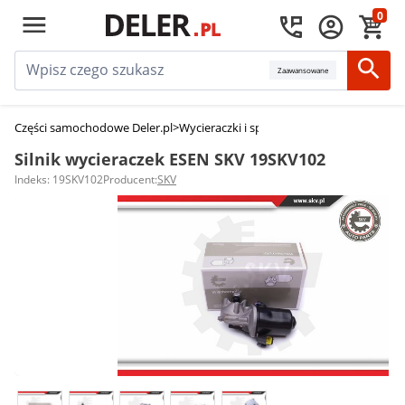
0
Zaawansowane
Części samochodowe Deler.pl
>
Wycieraczki i spryskiwacze
>
Silniki wyciera
Silnik wycieraczek ESEN SKV 19SKV102
Indeks: 19SKV102
Producent:
SKV