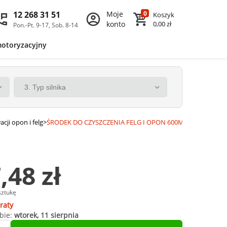
12 268 31 51
Moje
0
Koszyk
konto
0,00 zł
Pon.-Pt. 9-17, Sob. 8-14
motoryzacyjny
cji opon i felg
>
ŚRODEK DO CZYSZCZENIA FELG I OPON 600ML TENZI
,48 zł
sztukę
raty
bie:
wtorek, 11 sierpnia