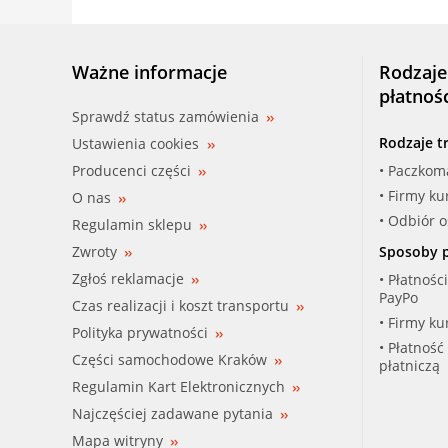
Ważne informacje
Rodzaje
płatnoś
Sprawdź status zamówienia
Rodzaje t
Ustawienia cookies
Producenci części
• Paczkom
• Firmy ku
O nas
• Odbiór 
Regulamin sklepu
Zwroty
Sposoby p
Zgłoś reklamacje
• Płatnośc
PayPo
Czas realizacji i koszt transportu
• Firmy ku
Polityka prywatności
• Płatność
Części samochodowe Kraków
płatniczą
Regulamin Kart Elektronicznych
Najczęściej zadawane pytania
Mapa witryny