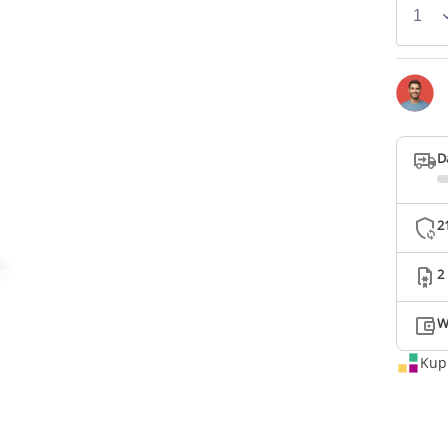
D
2
2
W
Kup 