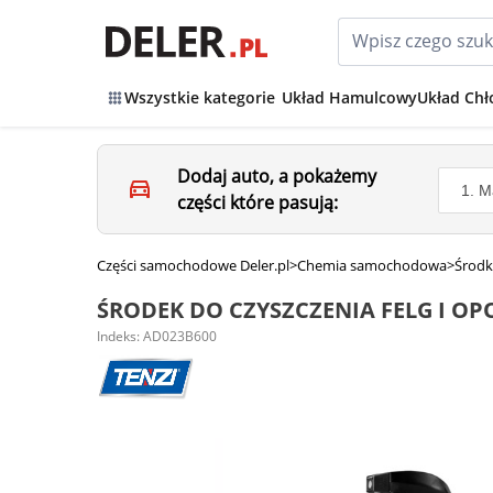
Wszystkie kategorie
Układ Hamulcowy
Układ Chł
Dodaj auto, a pokażemy
części które pasują:
Części samochodowe Deler.pl
>
Chemia samochodowa
>
Środk
ŚRODEK DO CZYSZCZENIA FELG I OP
Indeks: AD023B600