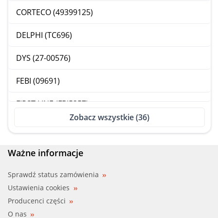
CORTECO (49399125)
DELPHI (TC696)
DYS (27-00576)
FEBI (09691)
FIRST LINE (FBJ5357)
Zobacz wszystkie (36)
FLENNOR (FL927-D)
KAWE, TRISCAN (8500 25501)
Ważne informacje
LEMFO (21525)
Sprawdź status zamówienia
Ustawienia cookies
LEMFO (21525 02)
Producenci części
O nas