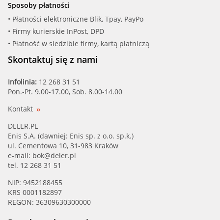
Sposoby płatności
OCAP (0403016)
• Płatności elektroniczne Blik, Tpay, PayPo
• Firmy kurierskie InPost, DPD
OCAP (0403022)
• Płatność w siedzibie firmy, kartą płatniczą
OPTIMAL (G3-038)
Skontaktuj się z nami
PEX (12.04.147)
Infolinia:
12 268 31 51
Pon.-Pt. 9.00-17.00, Sob. 8.00-14.00
QUINTON HA (QSJ1338S)
Kontakt
RENAU (7700 421 804)
DELER.PL
Enis S.A. (dawniej: Enis sp. z o.o. sp.k.)
ul. Cementowa 10, 31-983 Kraków
RENAU (7700 829 322)
e-mail:
bok@deler.pl
tel. 12 268 31 51
RTS (93-00465)
NIP: 9452188455
KRS 0001182897
RUV (915524)
REGON: 36309630300000
SIDEM (5682)