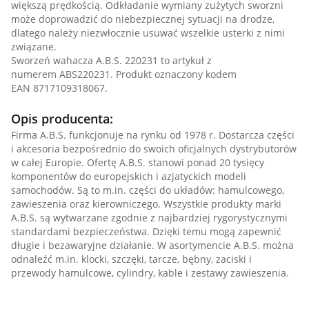
większą prędkością. Odkładanie wymiany zużytych sworzni
może doprowadzić do niebezpiecznej sytuacji na drodze,
dlatego należy niezwłocznie usuwać wszelkie usterki z nimi
związane.
Sworzeń wahacza A.B.S. 220231 to artykuł z
numerem ABS220231. Produkt oznaczony kodem
EAN 8717109318067.
Opis producenta:
Firma A.B.S. funkcjonuje na rynku od 1978 r. Dostarcza części
i akcesoria bezpośrednio do swoich oficjalnych dystrybutorów
w całej Europie. Ofertę A.B.S. stanowi ponad 20 tysięcy
komponentów do europejskich i azjatyckich modeli
samochodów. Są to m.in. części do układów: hamulcowego,
zawieszenia oraz kierowniczego. Wszystkie produkty marki
A.B.S. są wytwarzane zgodnie z najbardziej rygorystycznymi
standardami bezpieczeństwa. Dzięki temu mogą zapewnić
długie i bezawaryjne działanie. W asortymencie A.B.S. można
odnaleźć m.in. klocki, szczęki, tarcze, bębny, zaciski i
przewody hamulcowe, cylindry, kable i zestawy zawieszenia.