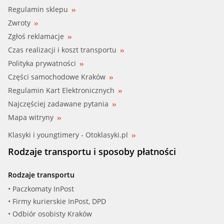
MAPCO (19143)
Regulamin sklepu
Zwroty
METZGER (57021408)
Zgłoś reklamacje
MEYLE (16-16 010 0001)
Czas realizacji i koszt transportu
Polityka prywatności
MGA (SR5131)
Części samochodowe Kraków
Regulamin Kart Elektronicznych
MGA (SR5278)
Najczęściej zadawane pytania
MONROE (L25501)
Mapa witryny
Klasyki i youngtimery - Otoklasyki.pl
MOOG (RE-BJ-7025)
Rodzaje transportu i sposoby płatności
MOTAQUIP (VSJ736)
Rodzaje transportu
NK (5043920)
• Paczkomaty InPost
• Firmy kurierskie InPost, DPD
NK (5043921)
• Odbiór osobisty Kraków