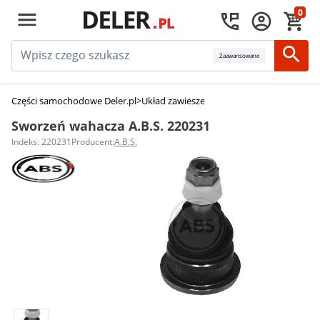
0
Zaawansowane
Części samochodowe Deler.pl
>
Układ zawieszenia
>
Sworznie wahaczy
>
Swo
Sworzeń wahacza A.B.S. 220231
Indeks: 220231
Producent:
A.B.S.