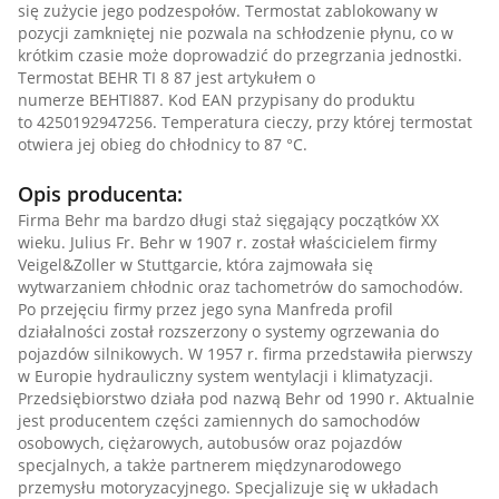
się zużycie jego podzespołów. Termostat zablokowany w
pozycji zamkniętej nie pozwala na schłodzenie płynu, co w
krótkim czasie może doprowadzić do przegrzania jednostki.
Termostat BEHR TI 8 87 jest artykułem o
numerze BEHTI887. Kod EAN przypisany do produktu
to 4250192947256. Temperatura cieczy, przy której termostat
otwiera jej obieg do chłodnicy to 87 °C.
Opis producenta:
Firma Behr ma bardzo długi staż sięgający początków XX
wieku. Julius Fr. Behr w 1907 r. został właścicielem firmy
Veigel&Zoller w Stuttgarcie, która zajmowała się
wytwarzaniem chłodnic oraz tachometrów do samochodów.
Po przejęciu firmy przez jego syna Manfreda profil
działalności został rozszerzony o systemy ogrzewania do
pojazdów silnikowych. W 1957 r. firma przedstawiła pierwszy
w Europie hydrauliczny system wentylacji i klimatyzacji.
Przedsiębiorstwo działa pod nazwą Behr od 1990 r. Aktualnie
jest producentem części zamiennych do samochodów
osobowych, ciężarowych, autobusów oraz pojazdów
specjalnych, a także partnerem międzynarodowego
przemysłu motoryzacyjnego. Specjalizuje się w układach