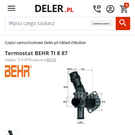
0
Zaawansowane
Części samochodowe Deler.pl
>
Układ chłodzenia silnika
>
Termostaty sam
Termostat BEHR TI 8 87
Indeks: TI 8 87
Producent:
BEHR