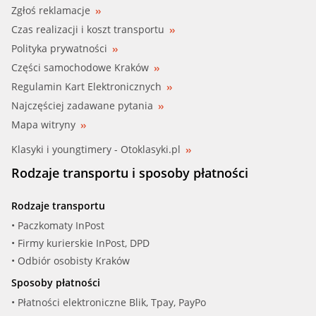
Zgłoś reklamacje
CALORSTAT (TH7083.76)
Czas realizacji i koszt transportu
Polityka prywatności
DODGE, MITSUBISHI (MD174234)
Części samochodowe Kraków
Regulamin Kart Elektronicznych
FACET (1.880.403)
Najczęściej zadawane pytania
FACET (1.880.403S)
Mapa witryny
Klasyki i youngtimery - Otoklasyki.pl
FACET (7.8403)
Rodzaje transportu i sposoby płatności
FACET (580403)
Rodzaje transportu
FACET (580403S)
• Paczkomaty InPost
• Firmy kurierskie InPost, DPD
FACET (7.8403S)
• Odbiór osobisty Kraków
Sposoby płatności
FAE (5322576)
• Płatności elektroniczne Blik, Tpay, PayPo