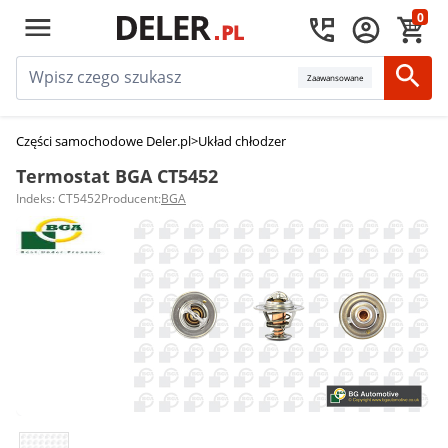
0
Zaawansowane
Części samochodowe Deler.pl
>
Układ chłodzenia silnika
>
Termostaty sam
Termostat BGA CT5452
Indeks: CT5452
Producent:
BGA