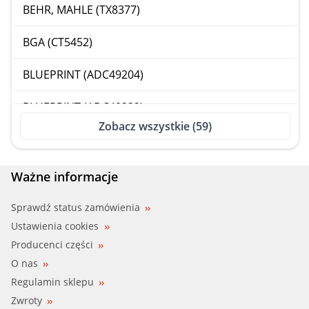
BEHR, MAHLE (TX8377)
BGA (CT5452)
BLUEPRINT (ADC49204)
BLUEPRINT (ADC49222)
Zobacz wszystkie (59)
CALORSTAT (5434.76)
CALORSTAT (5434.76J)
Ważne informacje
CALORSTAT (6295.76J)
Sprawdź status zamówienia
Ustawienia cookies
CALORSTAT (7083.76)
Producenci części
O nas
CALORSTAT (TH5434.76J)
Regulamin sklepu
Zwroty
CALORSTAT (TH6295.76J)