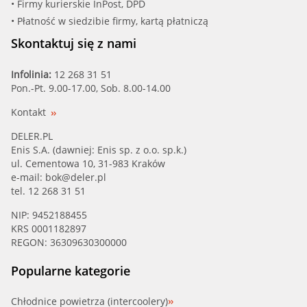
• Firmy kurierskie InPost, DPD
FIRST LINE (FTS158.76)
• Płatność w siedzibie firmy, kartą płatniczą
GATES (TH05377G1)
Skontaktuj się z nami
GATES (TH31276G1)
Infolinia:
12 268 31 51
Pon.-Pt. 9.00-17.00, Sob. 8.00-14.00
INTER, SMPE (75230)
Kontakt
INTER, SMPE (75614)
DELER.PL
Enis S.A. (dawniej: Enis sp. z o.o. sp.k.)
ul. Cementowa 10, 31-983 Kraków
JAPANPAR (JVT-506)
e-mail:
bok@deler.pl
tel. 12 268 31 51
JAPANPAR (VA-042)
NIP: 9452188455
KRS 0001182897
JAPANPAR (VA-087)
REGON: 36309630300000
JAPANPAR (VT-506)
Popularne kategorie
JAPANPAR (VT-512)
Chłodnice powietrza (intercoolery)