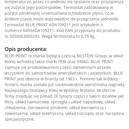
temperaturze, przez co podnosi się spalanie oraz przyspiesza
się zużycie jego podzespołów. Termostat zablokowany w
pozycji zamkniętej uniemożliwia schłodzenie płynu, co w
krótkim czasie może doprowadzić do przegrzania jednostki.
Termostat BLUE PRINT ADA109211 jest artykułem o
numerze 0493ADA109211. Kod EAN przypisany do produktu
to 5050063009293. Waga termostatu to 0.75 kg.
Opis producenta:
BLUE PRINT to marka będąca częścią BILSTEIN Group, w skład
której wchodzą także marki FEBI oraz SWAG. BLUE PRINT
zajmuje się produkowaniem części zamiennych przede
wszystkim do samochodów amerykańskich i azjatyckich. BLUE
PRINT jest obecna w branży od 1983 r. Pomimo tak krótkiej
historii, marka została już siedmiokrotnie wyróżniona nagrodą
Najlepszego Dostawcy Roku w Wielkiej Brytanii. W ofercie
firmy znajduje się ponad 26 tysięcy części z takich działów jak:
filtry, układ hamulcowy, sprzęgła i układ napędowy, układ
chłodzenia, sterowanie silnikiem, układ kierowniczy i
zawieszenie, układ elektryczny, układ rozrządu oraz narzędzia
specjalistyczne.