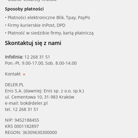
Sposoby płatności
• Płatności elektroniczne Blik, Tpay, PayPo
• Firmy kurierskie InPost, DPD
• Płatność w siedzibie firmy, kartą płatniczą
Skontaktuj się z nami
Infolinia:
12 268 31 51
Pon.-Pt. 9.00-17.00, Sob. 8.00-14.00
Kontakt
DELER.PL
Enis S.A. (dawniej: Enis sp. z o.o. sp.k.)
ul. Cementowa 10, 31-983 Kraków
e-mail:
bok@deler.pl
tel. 12 268 31 51
NIP: 9452188455
KRS 0001182897
REGON: 36309630300000