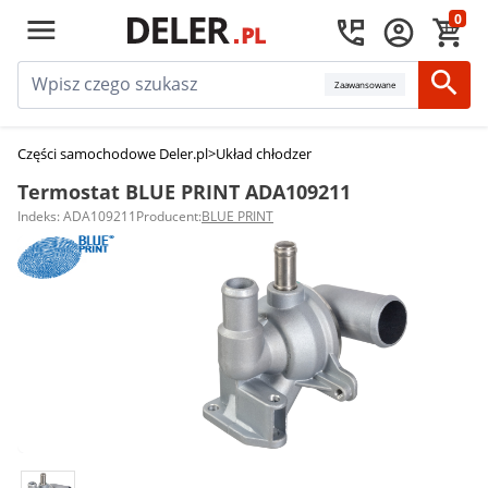
0
Zaawansowane
Części samochodowe Deler.pl
>
Układ chłodzenia silnika
>
Termostaty sam
Termostat BLUE PRINT ADA109211
Indeks: ADA109211
Producent:
BLUE PRINT