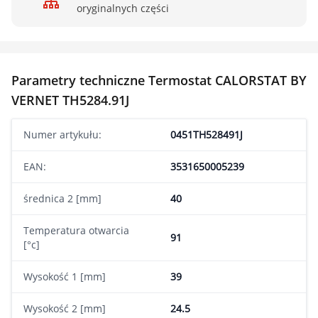
oryginalnych części
Parametry techniczne Termostat CALORSTAT BY
VERNET TH5284.91J
Numer artykułu:
0451TH528491J
EAN:
3531650005239
średnica 2 [mm]
40
Temperatura otwarcia
91
[°c]
Wysokość 1 [mm]
39
Wysokość 2 [mm]
24.5