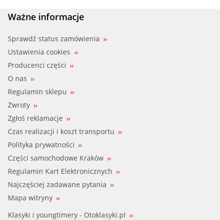
FACET (7.8327)
Ważne informacje
FACET (7.8327S)
Sprawdź status zamówienia
Ustawienia cookies
FEBI (09335)
Producenci części
O nas
FIRST LINE (FTK038)
Regulamin sklepu
Zwroty
FIRST LINE (T263.91)
Zgłoś reklamacje
GATES (TH23491)
Czas realizacji i koszt transportu
Polityka prywatności
GATES (TH23491G1)
Części samochodowe Kraków
Regulamin Kart Elektronicznych
INDELDIS (29.14.179)
Najczęściej zadawane pytania
INTER (75121)
Mapa witryny
Klasyki i youngtimery - Otoklasyki.pl