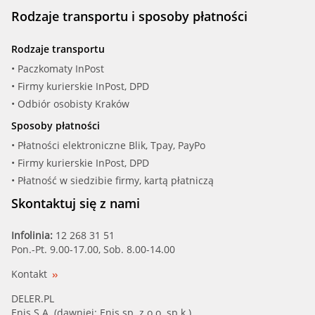
JPG (4314600219)
Rodzaje transportu i sposoby płatności
KW (580 327)
Rodzaje transportu
KW (580 327S)
• Paczkomaty InPost
• Firmy kurierskie InPost, DPD
MAHLE (TX 66 91D)
• Odbiór osobisty Kraków
Sposoby płatności
MOTORAD (346-91)
• Płatności elektroniczne Blik, Tpay, PayPo
• Firmy kurierskie InPost, DPD
QUINTON HA (QTH267K)
• Płatność w siedzibie firmy, kartą płatniczą
SASIC (4000361)
Skontaktuj się z nami
TRISCAN (8620 11191)
Infolinia:
12 268 31 51
Pon.-Pt. 9.00-17.00, Sob. 8.00-14.00
VALEO (820009)
Kontakt
VALEO (820907)
DELER.PL
Enis S.A. (dawniej: Enis sp. z o.o. sp.k.)