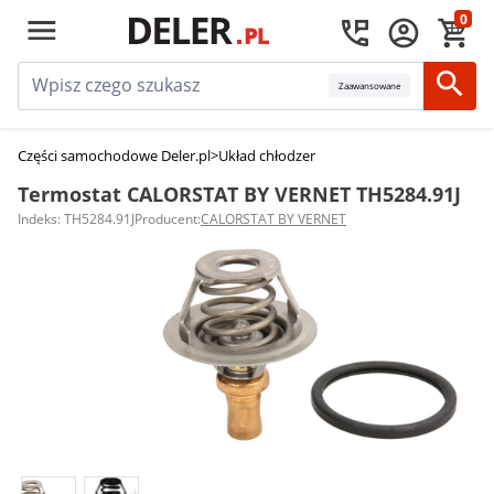
0
Zaawansowane
Części samochodowe Deler.pl
>
Układ chłodzenia silnika
>
Termostaty sam
Termostat CALORSTAT BY VERNET TH5284.91J
Indeks: TH5284.91J
Producent:
CALORSTAT BY VERNET