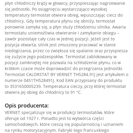
płyn chłodniczy krąży w głowicy, przyspieszając nagrzewanie
się jednostki. Po osiągnięciu wystarczająco wysokiej
temperatury termostat otwiera obieg, wpuszczając ciecz do
chłodnicy. Gdy temperatura płynu się obniży, termostat
ponownie zamyka się, a płyn służy chłodzeniu silnika. Awaria
termostatu uniemożliwia otwieranie i zamykanie obiegu –
zawór pozostaje cały czas w jednej pozycji. Jeżeli jest to
pozycja otwarta, silnik jest zmuszony pracować w stanie
niedogrzania, przez co zwiększa się spalanie oraz przyspiesza
się zużycie jego podzespołów. Termostat zablokowany w
pozycji zamkniętej nie pozwala na schłodzenie płynu, co w
krótkim czasie może doprowadzić do przegrzania jednostki.
Termostat CALORSTAT BY VERNET TH5284.91J jest artykułem o
numerze 0451TH528491J. Kod EAN przypisany do produktu
to 3531650005239. Temperatura cieczy, przy której termostat
otwiera jej obieg do chłodnicy to 91 °C.
Opis producenta:
VERNET specjalizuje się w produkcji termostatów, które
oferuje od 1927 r. Ponadto jest to wytwórca części
samochodowych, które cieszą się popularnością i uznaniem
na rynku motoryzacyjnym. Fabryki tego francuskiego