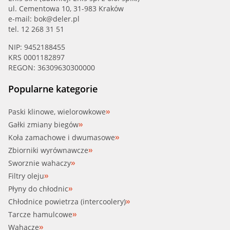
ul. Cementowa 10, 31-983 Kraków
WAHLER (3469.91)
e-mail:
bok@deler.pl
tel. 12 268 31 51
WAHLER (3469.91D)
NIP: 9452188455
KRS 0001182897
REGON: 36309630300000
Popularne kategorie
Paski klinowe, wielorowkowe
Gałki zmiany biegów
Koła zamachowe i dwumasowe
Zbiorniki wyrównawcze
Sworznie wahaczy
Filtry oleju
Płyny do chłodnic
Chłodnice powietrza (intercoolery)
Tarcze hamulcowe
Wahacze