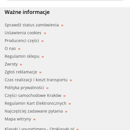
FAE (950208)
Ważne informacje
FEBI (10507)
Sprawdź status zamówienia
Ustawienia cookies
FIRST LINE (FTS252.92)
Producenci części
O nas
GATES (TH21892)
Regulamin sklepu
Zwroty
GATES (TH21892G1)
Zgłoś reklamacje
INDELDIS (29.14.157)
Czas realizacji i koszt transportu
Polityka prywatności
INTER (75180)
Części samochodowe Kraków
Regulamin Kart Elektronicznych
KW (580 194)
Najczęściej zadawane pytania
MAHLE (TI 132 92D)
Mapa witryny
Klasyki i youngtimery - Otoklasyki.pl