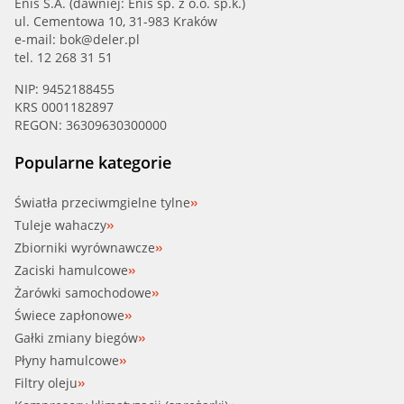
Enis S.A. (dawniej: Enis sp. z o.o. sp.k.)
ul. Cementowa 10, 31-983 Kraków
VAUXH (90412901)
e-mail:
bok@deler.pl
tel. 12 268 31 51
VAUXH (95517663)
NIP: 9452188455
KRS 0001182897
VEMO (V40-99-0008)
REGON: 36309630300000
WAHLER (4178.92)
Popularne kategorie
WAHLER (4178.92D)
Światła przeciwmgielne tylne
Tuleje wahaczy
Zbiorniki wyrównawcze
Zaciski hamulcowe
Żarówki samochodowe
Świece zapłonowe
Gałki zmiany biegów
Płyny hamulcowe
Filtry oleju