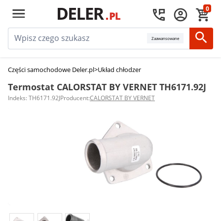
0
Zaawansowane
Części samochodowe Deler.pl
>
Układ chłodzenia silnika
>
Termostaty sam
Termostat CALORSTAT BY VERNET TH6171.92J
Indeks: TH6171.92J
Producent:
CALORSTAT BY VERNET