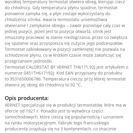
wysokiej temperatury termostat otwiera obieg, kierując ciecz
do chłodnicy. Gdy temperatura płynu spadnie, termostat
ponownie zamyka się, a płyn zostaje wykorzystany do
chłodzenia silnika. Awaria termostatu uniemożliwia
otwieranie i zamykanie obiegu – zawór pozostaje cały czas w
jednej pozycji. Jeżeli jest to pozycja otwarta, silnik jest
zmuszony pracować w stanie niedogrzania, przez co zwiększa
się spalanie oraz przyspiesza się zużycie jego podzespołów.
Termostat zablokowany w pozycji zamkniętej nie pozwala na
schłodzenie płynu, co w krótkim czasie może zakończyć się
przegrzaniem jednostki.
Termostat CALORSTAT BY VERNET TH6171.92J jest artykułem o
numerze 0451TH617192J. Kod EAN przypisany do produktu
to 3531650006786. Temperatura cieczy, przy której termostat
otwiera jej obieg do chłodnicy to 92 °C.
Opis producenta:
VERNET specjalizuje się w produkcji termostatów, które ma w
ofercie od 1927 r. Ponadto jest to wytwórca części
samochodowych, które cieszą się popularnością i uznaniem
na rynku motoryzacyjnym. Fabryki tego francuskiego
producenta znajdują się na 3 kontynentach, co znacznie