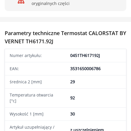
oryginalnych części
Parametry techniczne Termostat CALORSTAT BY
VERNET TH6171.92J
Numer artykułu:
0451TH617192J
EAN:
3531650006786
średnica 2 [mm]
29
Temperatura otwarcia
92
[°c]
Wysokość 1 [mm]
30
Artykuł uzupełniający /
z uszczelnieniem