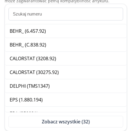
może zagwarantować pełną kompatybilność artykułu.
BEHR_ (6.457.92)
BEHR_ (C.838.92)
CALORSTAT (3208.92)
CALORSTAT (30275.92)
DELPHI (TMS1347)
EPS (1.880.194)
ERA (350021)
Zobacz wszystkie (32)
FACET (7.8194)