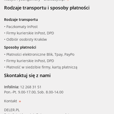
METZGER (4006008)
Rodzaje transportu i sposoby płatności
MEYLE (028 292 0008)
Rodzaje transportu
MOTORAD (348-92)
• Paczkomaty InPost
• Firmy kurierskie InPost, DPD
OPEL (1338073)
• Odbiór osobisty Kraków
Sposoby płatności
OPEL (1338430)
• Płatności elektroniczne Blik, Tpay, PayPo
• Firmy kurierskie InPost, DPD
QUINTON HA (QTH412K)
• Płatność w siedzibie firmy, kartą płatniczą
SASIC (9000113)
Skontaktuj się z nami
TOPRAN (205 174)
Infolinia:
12 268 31 51
Pon.-Pt. 9.00-17.00, Sob. 8.00-14.00
TRISCAN (8620 9192)
Kontakt
VALEO (820139)
DELER.PL