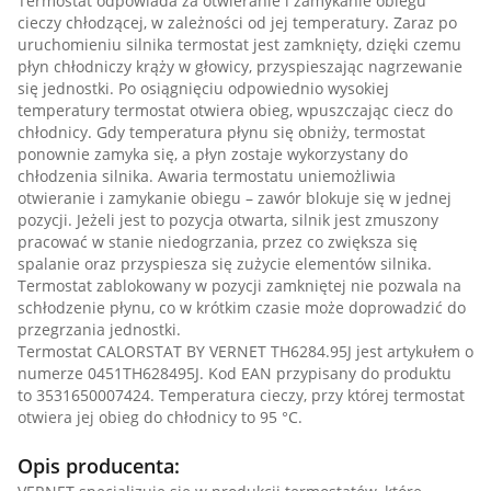
Termostat odpowiada za otwieranie i zamykanie obiegu
cieczy chłodzącej, w zależności od jej temperatury. Zaraz po
uruchomieniu silnika termostat jest zamknięty, dzięki czemu
płyn chłodniczy krąży w głowicy, przyspieszając nagrzewanie
się jednostki. Po osiągnięciu odpowiednio wysokiej
temperatury termostat otwiera obieg, wpuszczając ciecz do
chłodnicy. Gdy temperatura płynu się obniży, termostat
ponownie zamyka się, a płyn zostaje wykorzystany do
chłodzenia silnika. Awaria termostatu uniemożliwia
otwieranie i zamykanie obiegu – zawór blokuje się w jednej
pozycji. Jeżeli jest to pozycja otwarta, silnik jest zmuszony
pracować w stanie niedogrzania, przez co zwiększa się
spalanie oraz przyspiesza się zużycie elementów silnika.
Termostat zablokowany w pozycji zamkniętej nie pozwala na
schłodzenie płynu, co w krótkim czasie może doprowadzić do
przegrzania jednostki.
Termostat CALORSTAT BY VERNET TH6284.95J jest artykułem o
numerze 0451TH628495J. Kod EAN przypisany do produktu
to 3531650007424. Temperatura cieczy, przy której termostat
otwiera jej obieg do chłodnicy to 95 °C.
Opis producenta: