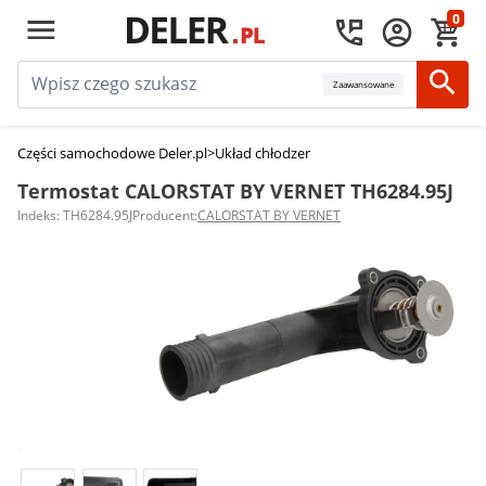
0
Zaawansowane
Części samochodowe Deler.pl
>
Układ chłodzenia silnika
>
Termostaty sam
Termostat CALORSTAT BY VERNET TH6284.95J
Indeks: TH6284.95J
Producent:
CALORSTAT BY VERNET