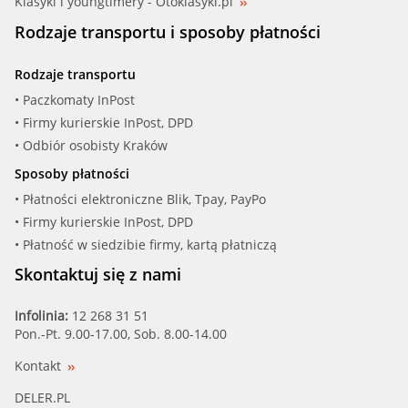
Klasyki i youngtimery - Otoklasyki.pl
GATES (TH28795)
Rodzaje transportu i sposoby płatności
GATES (TH28795G1)
Rodzaje transportu
HOFFER (8192350)
• Paczkomaty InPost
• Firmy kurierskie InPost, DPD
INDELDIS (29.14.054)
• Odbiór osobisty Kraków
Sposoby płatności
KW (580 428)
• Płatności elektroniczne Blik, Tpay, PayPo
• Firmy kurierskie InPost, DPD
MAHLE (TI 20 95)
• Płatność w siedzibie firmy, kartą płatniczą
MEATDORIA (92350)
Skontaktuj się z nami
METZGER (4006035)
Infolinia:
12 268 31 51
Pon.-Pt. 9.00-17.00, Sob. 8.00-14.00
MEYLE (028 295 0001)
Kontakt
MOTORAD (394-95)
DELER.PL