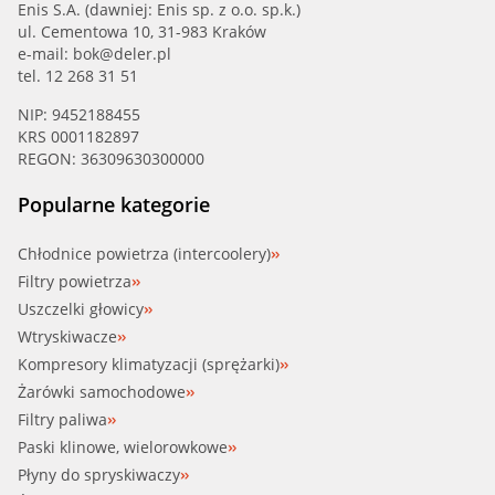
Enis S.A. (dawniej: Enis sp. z o.o. sp.k.)
ul. Cementowa 10, 31-983 Kraków
MOTORAD (39495K)
e-mail:
bok@deler.pl
tel. 12 268 31 51
MTETHOMSON (498.95)
NIP: 9452188455
KRS 0001182897
MTETHOMSON (VT498.95)
REGON: 36309630300000
QUINTON HA (QTH497K)
Popularne kategorie
SASIC (3306008)
Chłodnice powietrza (intercoolery)
Filtry powietrza
TOPRAN (500 550)
Uszczelki głowicy
Wtryskiwacze
TRISCAN (8620 11895)
Kompresory klimatyzacji (sprężarki)
Żarówki samochodowe
VALEO (820183)
Filtry paliwa
Paski klinowe, wielorowkowe
VALEO (820417)
Płyny do spryskiwaczy