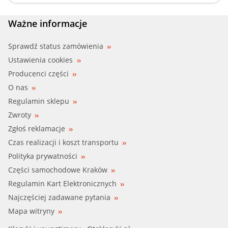
CALORSTAT (20171.95)
Ważne informacje
DELPHI (TMS1387)
Sprawdź status zamówienia
Ustawienia cookies
EPS (1.880.428)
Producenci części
O nas
ERA (350108)
Regulamin sklepu
Zwroty
FACET (7.8428)
Zgłoś reklamacje
FAE (5342695)
Czas realizacji i koszt transportu
Polityka prywatności
FEBI (23531)
Części samochodowe Kraków
Regulamin Kart Elektronicznych
FIRST LINE (FTK081)
Najczęściej zadawane pytania
FIRST LINE (FTS306.95)
Mapa witryny