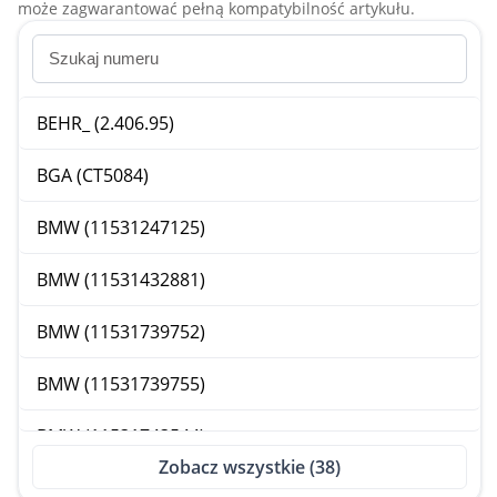
może zagwarantować pełną kompatybilność artykułu.
BEHR_ (2.406.95)
BGA (CT5084)
BMW (11531247125)
BMW (11531432881)
BMW (11531739752)
BMW (11531739755)
BMW (11531743544)
Zobacz wszystkie (38)
CALORSTAT (3426.95)