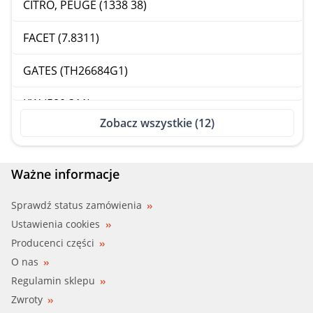
CITRO, PEUGE (1338 38)
FACET (7.8311)
GATES (TH26684G1)
KW (580 311)
Zobacz wszystkie (12)
MEATDORIA (92234)
MOTORAD (434-85)
Ważne informacje
QUINTON HA (QTH406K)
Sprawdź status zamówienia
Ustawienia cookies
VALEO (819953)
Producenci części
O nas
WAHLER (410058.84D)
Regulamin sklepu
Zwroty