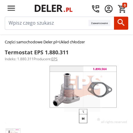
0
Zaawansowane
Części samochodowe Deler.pl
>
Układ chłodzenia silnika
>
Termostaty sam
Termostat EPS 1.880.311
Indeks: 1.880.311
Producent:
EPS