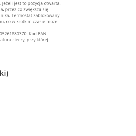
Jeżeli jest to pozycja otwarta,
a, przez co zwiększa się
ilnika. Termostat zablokowany
nu, co w krótkim czasie może
e 05261880370. Kod EAN
ura cieczy, przy której
ki)