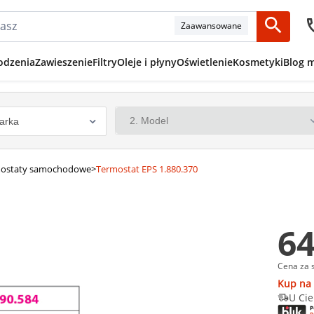
Zaawansowane
odzenia
Zawieszenie
Filtry
Oleje i płyny
Oświetlenie
Kosmetyki
Blog 
ostaty samochodowe
>
Termostat EPS 1.880.370
64
Cena za 
Kup na 
U Cie