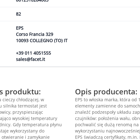
82
EPS
Corso Francia 329
10093 COLLEGNO (TO) IT
+39 011 4051555
sales@facet.it
is produktu:
Opis producenta:
 cieczy chłodzącej, w
EPS to włoska marka, która od 1
 silnika termostat jest
elementy zamienne do samochod
owicy, przyspieszając
znaleźć podzespoły układu zap
zająco wysokiej temperatury
czujników: położenia wału, obr
odnicy. Gdy temperatura płynu
pochwalić się dużą renomą na 
staje wykorzystany do
wykorzystaniu najnowocześniej
a otwieranie i zamykanie
EPS świadczą certyfikaty, m.in.