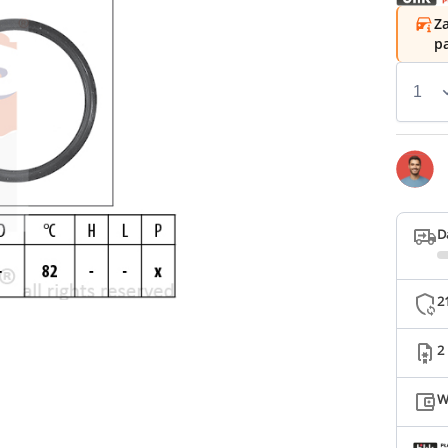
Za
p
D
2
2
W