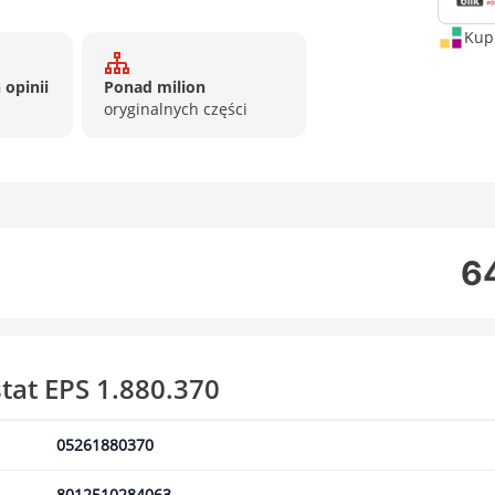
Kup 
 opinii
Ponad milion
oryginalnych części
64
tat EPS 1.880.370
05261880370
8012510284063