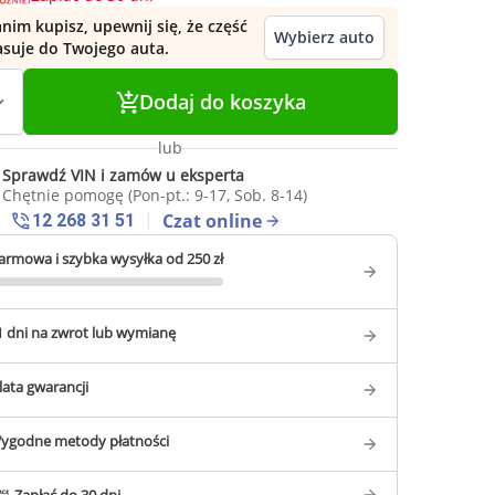
nim kupisz, upewnij się, że część
Wybierz auto
asuje do Twojego auta.
Dodaj do koszyka
lub
Sprawdź VIN i zamów u eksperta
Chętnie pomogę (Pon-pt.: 9-17, Sob. 8-14)
Czat online
12 268 31 51
armowa i szybka wysyłka od 250 zł
1 dni na zwrot lub wymianę
 lata gwarancji
ygodne metody płatności