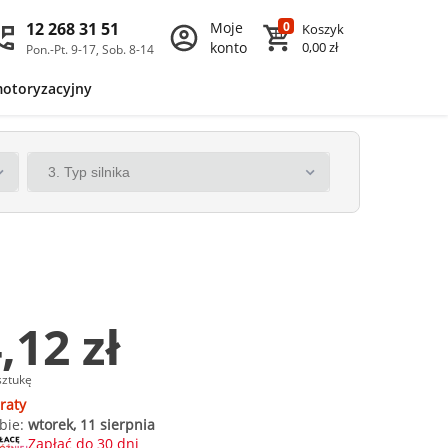
12 268 31 51
Moje
0
Koszyk
konto
0,00 zł
Pon.-Pt. 9-17, Sob. 8-14
motoryzacyjny
,12 zł
sztukę
raty
bie:
wtorek, 11 sierpnia
Zapłać do 30 dni