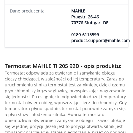
Dane producenta
MAHLE
Pragstr. 26-46
70376 Stuttgart DE
0180-6115599
product.support@mahle.com
Termostat MAHLE TI 205 92D - opis produktu:
Termostat odpowiada za otwieranie i zamykanie obiegu
cieczy chłodzącej, w zależności od jej temperatury. Zaraz po
uruchomieniu silnika termostat jest zamknięty, dzięki czemu
płyn chłodniczy krąży w głowicy, przyspieszając nagrzewanie
się jednostki. Po osiągnięciu odpowiednio dużej temperatury
termostat otwiera obieg, wpuszczając ciecz do chłodnicy. Gdy
temperatura płynu spadnie, termostat ponownie zamyka się,
a płyn służy chłodzeniu silnika. Awaria termostatu
uniemożliwia otwieranie i zamykanie obiegu – zawór blokuje
się w jednej pozycji. Jeżeli jest to pozycja otwarta, silnik jest
zmuszony pracować w stanie niedogrzania, przez co podnosi