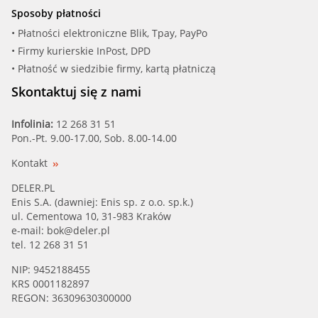
Sposoby płatności
• Płatności elektroniczne Blik, Tpay, PayPo
• Firmy kurierskie InPost, DPD
• Płatność w siedzibie firmy, kartą płatniczą
Skontaktuj się z nami
Infolinia:
12 268 31 51
Pon.-Pt. 9.00-17.00, Sob. 8.00-14.00
Kontakt
DELER.PL
Enis S.A. (dawniej: Enis sp. z o.o. sp.k.)
ul. Cementowa 10, 31-983 Kraków
e-mail:
bok@deler.pl
tel. 12 268 31 51
NIP: 9452188455
KRS 0001182897
REGON: 36309630300000