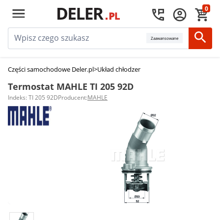
0
Zaawansowane
Części samochodowe Deler.pl
>
Układ chłodzenia silnika
>
Termostaty sam
Termostat MAHLE TI 205 92D
Indeks: TI 205 92D
Producent:
MAHLE