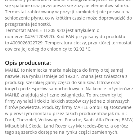
się spalanie oraz przyspiesza się zużycie elementów silnika.
Termostat zablokowany w pozycji zamkniętej nie pozwala na
schłodzenie płynu, co w krótkim czasie może doprowadzić do
przegrzania jednostki.
Termostat MAHLE TI 205 92D jest artykułem o
numerze 0476TI20592D. Kod EAN przypisany do produktu
to 4009026922729. Temperatura cieczy, przy której termostat
otwiera jej obieg do chłodnicy to 92,92 °C.
Opis producenta:
MAHLE to niemiecka marka należąca do firmy o tej samej
nazwie. Na rynku istnieje od 1920 r. Znana jest zwłaszcza z
produkcji szerokiej gamy części do silników, filtrów oraz
innych podzespołów samochodowych. Na koncie inżynierów z
MAHLE znajdują się liczne osiągnięcia. To pracownicy tej
firmy wynaleźli tłoki z lekkich stopów czy jedne z pierwszych
filtrów powietrza. Produkty firmy MAHLE GmbH są stosowane
w pierwszym montażu przez takich producentów jak m.in.:
Ford, Chevrolet, Volkswagen, Porsche, Saab, Alfa Romeo, BMW,
Mitsubishi, Skoda, Land Rover czy Mercedes-Benz, a oprócz
tego są szeroko dostępne na rynku części zamiennych.