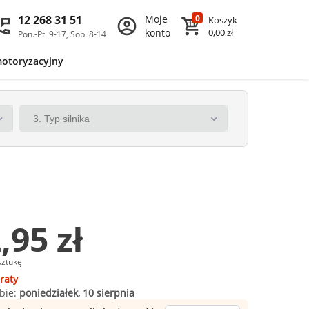
12 268 31 51
Moje
0
Koszyk
konto
0,00 zł
Pon.-Pt. 9-17, Sob. 8-14
motoryzacyjny
,95 zł
sztukę
raty
bie:
poniedziałek, 10 sierpnia