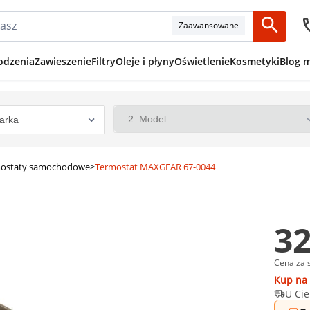
Zaawansowane
odzenia
Zawieszenie
Filtry
Oleje i płyny
Oświetlenie
Kosmetyki
Blog 
ostaty samochodowe
>
Termostat MAXGEAR 67-0044
32
Cena za 
Kup na 
U Cie