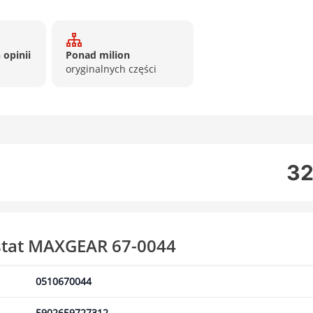
 opinii
Ponad milion
oryginalnych części
32
stat MAXGEAR 67-0044
0510670044
5902659727312