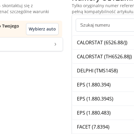
 skontaktuj się z
Tylko oryginalny numer refer
oznać szczególne warunki
pełną kompatybilność artykułu
do Twojego
Wybierz auto
CALORSTAT (6526.88/J)
CALORSTAT (TH6526.88J)
DELPHI (TMS1458)
EPS (1.880.394)
EPS (1.880.394S)
EPS (1.880.483)
FACET (7.8394)