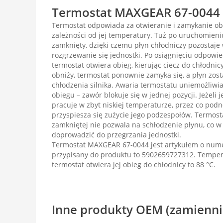
Termostat MAXGEAR 67-0044 -
Termostat odpowiada za otwieranie i zamykanie obi
zależności od jej temperatury. Tuż po uruchomieniu
zamknięty, dzięki czemu płyn chłodniczy pozostaje 
rozgrzewanie się jednostki. Po osiągnięciu odpowi
termostat otwiera obieg, kierując ciecz do chłodni
obniży, termostat ponownie zamyka się, a płyn zos
chłodzenia silnika. Awaria termostatu uniemożliwi
obiegu – zawór blokuje się w jednej pozycji. Jeżeli je
pracuje w zbyt niskiej temperaturze, przez co podn
przyspiesza się zużycie jego podzespołów. Termost
zamkniętej nie pozwala na schłodzenie płynu, co w
doprowadzić do przegrzania jednostki.
Termostat MAXGEAR 67-0044 jest artykułem o num
przypisany do produktu to 5902659727312. Temperat
termostat otwiera jej obieg do chłodnicy to 88 °C.
Inne produkty OEM (zamienni