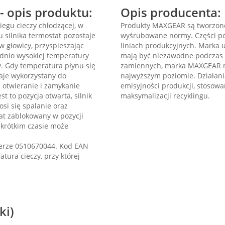
 opis produktu:
Opis producenta:
egu cieczy chłodzącej, w
Produkty MAXGEAR są tworzone
 silnika termostat pozostaje
wyśrubowane normy. Części po
w głowicy, przyspieszając
liniach produkcyjnych. Marka 
ednio wysokiej temperatury
mają być niezawodne podczas 
cy. Gdy temperatura płynu się
zamiennych, marka MAXGEAR m
taje wykorzystany do
najwyższym poziomie. Działani
a otwieranie i zamykanie
emisyjności produkcji, stosowa
st to pozycja otwarta, silnik
maksymalizacji recyklingu.
osi się spalanie oraz
at zablokowany w pozycji
 krótkim czasie może
erze 0510670044. Kod EAN
ura cieczy, przy której
ki)