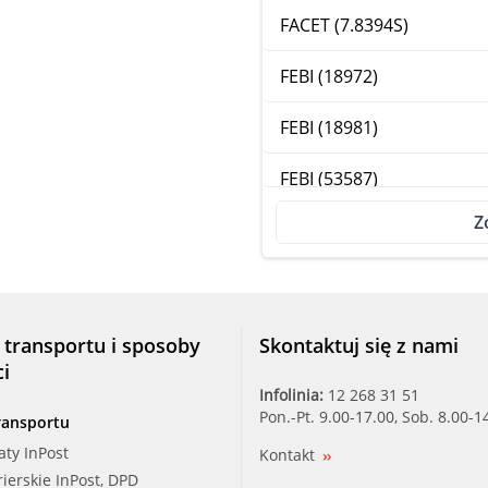
FACET (7.8394S)
FEBI (18972)
FEBI (18981)
FEBI (53587)
Z
FIRST LINE (FTS343.88)
FORD (1086282)
FORD (6169774)
 transportu i sposoby
Skontaktuj się z nami
ci
INDELDIS (29.14.257)
Infolinia:
12 268 31 51
Pon.-Pt. 9.00-17.00, Sob. 8.00-1
ransportu
JAPANPAR (VT-318)
aty InPost
Kontakt
rierskie InPost, DPD
KW (580 394)