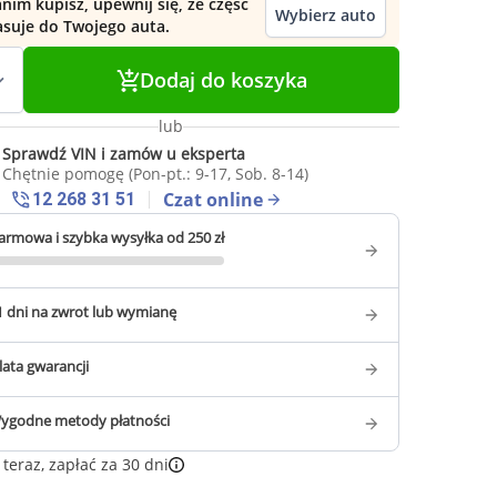
nim kupisz, upewnij się, że część
Wybierz auto
asuje do Twojego auta.
Dodaj do koszyka
lub
Sprawdź VIN i zamów u eksperta
Chętnie pomogę (Pon-pt.: 9-17, Sob. 8-14)
Czat online
12 268 31 51
armowa i szybka wysyłka od 250 zł
1 dni na zwrot lub wymianę
 lata gwarancji
ygodne metody płatności
teraz, zapłać za 30 dni