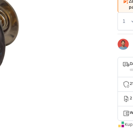
Za
p
D
2
2
W
Kup 