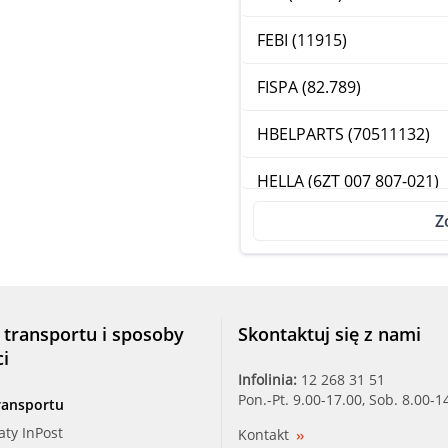
FEBI (11915)
FISPA (82.789)
HBELPARTS (70511132)
HELLA (6ZT 007 807-021)
Z
HOFFER (7472650)
JPG (1293200800)
JPG (1293200809)
 transportu i sposoby
Skontaktuj się z nami
ci
LUCAS_ELEC (SNB756)
Infolinia:
12 268 31 51
Pon.-Pt. 9.00-17.00, Sob. 8.00-1
ransportu
MAXGEAR (21-0045)
aty InPost
Kontakt