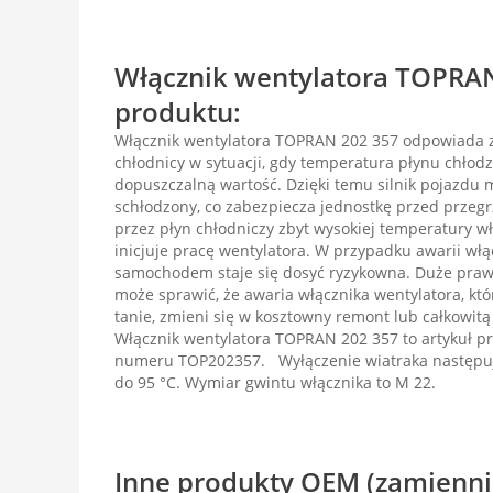
Włącznik wentylatora TOPRAN
produktu:
Włącznik wentylatora TOPRAN 202 357 odpowiada 
chłodnicy w sytuacji, gdy temperatura płynu chłod
dopuszczalną wartość. Dzięki temu silnik pojazdu 
schłodzony, co zabezpiecza jednostkę przed przegr
przez płyn chłodniczy zbyt wysokiej temperatury wł
inicjuje pracę wentylatora. W przypadku awarii włą
samochodem staje się dosyć ryzykowna. Duże pra
może sprawić, że awaria włącznika wentylatora, któ
tanie, zmieni się w kosztowny remont lub całkowitą
Włącznik wentylatora TOPRAN 202 357 to artykuł p
numeru TOP202357. Wyłączenie wiatraka następuj
do 95 °C. Wymiar gwintu włącznika to M 22.
Inne produkty OEM (zamienni