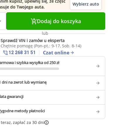
nim kupisz, upewnij się, że część
Wybierz auto
asuje do Twojego auta.
Dodaj do koszyka
lub
Sprawdź VIN i zamów u eksperta
Chętnie pomogę (Pon-pt.: 9-17, Sob. 8-14)
Czat online
12 268 31 51
armowa i szybka wysyłka od 250 zł
1 dni na zwrot lub wymianę
 lata gwarancji
ygodne metody płatności
teraz, zapłać za 30 dni