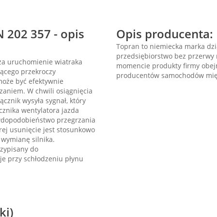
 202 357 - opis
Opis producenta:
Topran to niemiecka marka dzi
przedsiębiorstwo bez przerwy r
za uruchomienie wiatraka
momencie produkty firmy obejm
zącego przekroczy
producentów samochodów międ
może być efektywnie
zaniem. W chwili osiągnięcia
ącznik wysyła sygnał, który
cznika wentylatora jazda
wdopodobieństwo przegrzania
rej usunięcie jest stosunkowo
 wymianę silnika.
rzypisany do
e przy schłodzeniu płynu
ki)