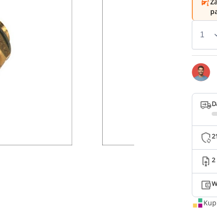
Za
p
D
2
2
W
Kup 