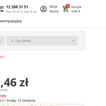
12 268 31 51
Moje
0
Koszyk
konto
0,00 zł
Pon.-Pt. 9-17, Sob. 8-14
motoryzacyjny
357
,46 zł
sztukę
raty
bie:
środę, 12 sierpnia