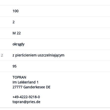
100
2
M 22
okrągły
 2
z pierścieniem uszczelniającym
95
TOPRAN
Im Lekkerland 1
27777 Ganderkesee DE
+49-4222-9218-0
topran@pries.de