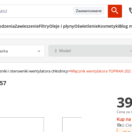
Zaawansowane
odzenia
Zawieszenie
Filtry
Oleje i płyny
Oświetlenie
Kosmetyki
Blog 
niki i sterowniki wentylatora chłodnicy
>
Włącznik wentylatora TOPRAN 202 
57
39
Cena za 
Kup na 
U Cie