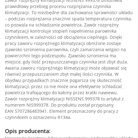
Zawór rozprężny klimatyzacji NISSENS 999378 umożliwia
prawidłowy przebieg procesu rozprężania czynnika
klimatyzacji. To niezbędne dla zachowania sprawności układu
– podczas rozprężania znacznie spada temperatura czynnika,
co pozwala na schładzanie powietrza. Zawór rozprężny
klimatyzacji kontroluje stopień napełnienia parownika
czynnikiem, w zależności od obciążenia cieplnego. Dzięki
pracy zaworu rozprężnego klimatyzacji obniżone zostaje
zjawisko szronienia parownika, czyli zamarzania wilgoci na
powierzchni tego podzespołu. Zjawisko szronienia ma
miejsce, gdy ilość przepuszczanego czynnika jest zbyt duża.
Awaria zaworu rozprężnego klimatyzacji może objawiać się
również przepuszczaniem zbyt małej ilości czynnika. W
obydwu przypadkach znacznie pogarsza się skuteczność
klimatyzacji, przez co nie może ona efektywnie schładzać
powietrza trafiającego do kabiny przez kratki nawiewu.
Zawór rozprężny klimatyzacji NISSENS 999378 to artykuł z
numerem NIS999378. Do produktu został przypisany
EAN 5707286483941. Element przeznaczony do pracy z
czynnikiem o oznaczeniu R134a.
Opis producenta: