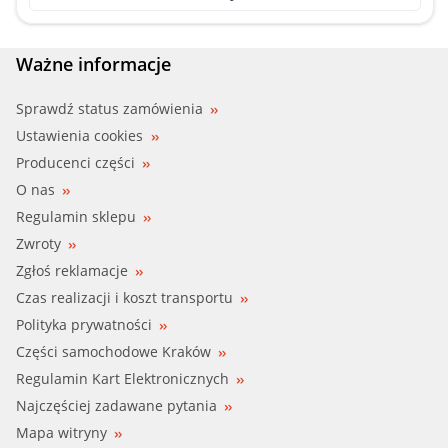
DENSO (DVE05021)
FISPA (42116)
Ważne informacje
FRIGAIR (43130199)
Sprawdź status zamówienia
Ustawienia cookies
MAHLE (70819190)
Producenci części
O nas
MAHLE (AVE25000P)
Regulamin sklepu
Zwroty
MAHLE (AVE25000S)
Zgłoś reklamacje
MEATDORIA (K42116)
Czas realizacji i koszt transportu
Polityka prywatności
NRF (38516)
Części samochodowe Kraków
Regulamin Kart Elektronicznych
OSSCA (33593)
Najczęściej zadawane pytania
Mapa witryny