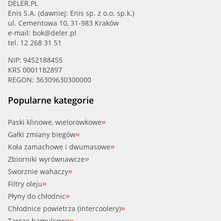
DELER.PL
Enis S.A. (dawniej: Enis sp. z o.o. sp.k.)
ul. Cementowa 10, 31-983 Kraków
e-mail:
bok@deler.pl
tel. 12 268 31 51
NIP: 9452188455
KRS 0001182897
REGON: 36309630300000
Popularne kategorie
Paski klinowe, wielorowkowe
Gałki zmiany biegów
Koła zamachowe i dwumasowe
Zbiorniki wyrównawcze
Sworznie wahaczy
Filtry oleju
Płyny do chłodnic
Chłodnice powietrza (intercoolery)
Tarcze hamulcowe