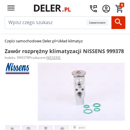
0
Zaawansowane
Części samochodowe Deler.pl
>
Układ klimatyzacji
>
Zawory rozprężne klima
Zawór rozprężny klimatyzacji NISSENS 999378
Indeks: 999378
Producent:
NISSENS