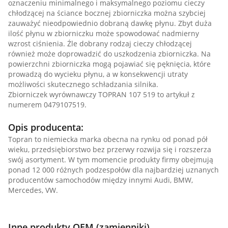
oznaczeniu minimalnego i maksymalnego poziomu cieczy
chłodzącej na ściance bocznej zbiorniczka można szybciej
zauważyć nieodpowiednio dobraną dawkę płynu. Zbyt duża
ilość płynu w zbiorniczku może spowodować nadmierny
wzrost ciśnienia. Źle dobrany rodzaj cieczy chłodzącej
również może doprowadzić do uszkodzenia zbiorniczka. Na
powierzchni zbiorniczka mogą pojawiać się pęknięcia, które
prowadzą do wycieku płynu, a w konsekwencji utraty
możliwości skutecznego schładzania silnika.
Zbiorniczek wyrównawczy TOPRAN 107 519 to artykuł z
numerem 0479107519.
Opis producenta:
Topran to niemiecka marka obecna na rynku od ponad pół
wieku, przedsiębiorstwo bez przerwy rozwija się i rozszerza
swój asortyment. W tym momencie produkty firmy obejmują
ponad 12 000 różnych podzespołów dla najbardziej uznanych
producentów samochodów między innymi Audi, BMW,
Mercedes, VW.
Inne produkty OEM (zamienniki)