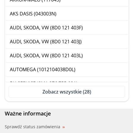
AKS DASIS (043003N)
AUDI, SKODA, VW (8D0 121 403F)
AUDI, SKODA, VW (8D0 121 403J)
AUDI, SKODA, VW (8D0 121 403L)
AUTOMEGA (1012104038D0L)
BH SERVICE (8MA 376 755-031)
Zobacz wszystkie (28)
BIRTH (8411)
BSG (BSG 90-550-003)
Ważne informacje
BUGIAD (BSP20101)
Sprawdź status zamówienia