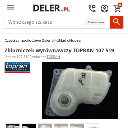
0
Zaawansowane
Części samochodowe Deler.pl
>
Układ chłodzenia silnika
>
Zbiorniki wyrów
Zbiorniczek wyrównawczy TOPRAN 107 519
Indeks: 107 519
Producent:
TOPRAN