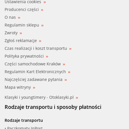
Ustawienia cookies
CAUTEX/ADL (954081)
Producenci części
O nas
FARE SA (2400)
Regulamin sklepu
Zwroty
FARE SA (3548)
Zgłoś reklamacje
FEBI (21842)
Czas realizacji i koszt transportu
Polityka prywatności
IMPERGOM (44106)
Części samochodowe Kraków
Regulamin Kart Elektronicznych
IMPERGOM (44106/I)
Najczęściej zadawane pytania
JPG (1114701900)
Mapa witryny
Klasyki i youngtimery - Otoklasyki.pl
MAXGEAR (77-0014)
Rodzaje transportu i sposoby płatności
METALC/ADL (03623)
Rodzaje transportu
METZGER (2140004)
• Paczkomaty InPost