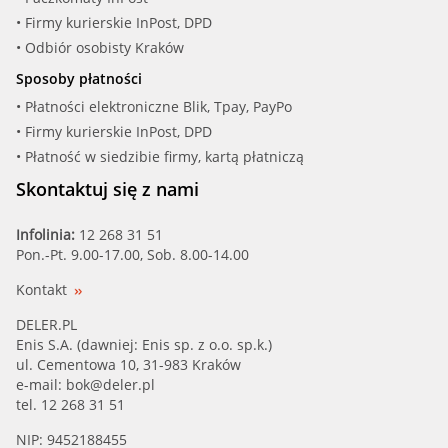
• Firmy kurierskie InPost, DPD
MEYLE (100 121 0061)
• Odbiór osobisty Kraków
Sposoby płatności
OSSCA (00331)
• Płatności elektroniczne Blik, Tpay, PayPo
• Firmy kurierskie InPost, DPD
PATRON (P10-0005)
• Płatność w siedzibie firmy, kartą płatniczą
STC (T403623)
Skontaktuj się z nami
SWAG (30 92 1842)
Infolinia:
12 268 31 51
Pon.-Pt. 9.00-17.00, Sob. 8.00-14.00
THERMOTEC (DBA004TT)
Kontakt
TTC (07.40.066)
DELER.PL
Enis S.A. (dawniej: Enis sp. z o.o. sp.k.)
ul. Cementowa 10, 31-983 Kraków
VAICO (V10-0556)
e-mail:
bok@deler.pl
tel. 12 268 31 51
NIP: 9452188455