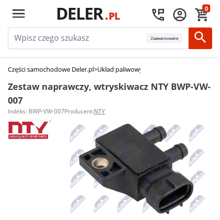
0
Zaawansowane
Części samochodowe Deler.pl
>
Układ paliwowy
>
Zestawy naprawcze wtry
Zestaw naprawczy, wtryskiwacz NTY BWP-VW-
007
Indeks: BWP-VW-007
Producent:
NTY