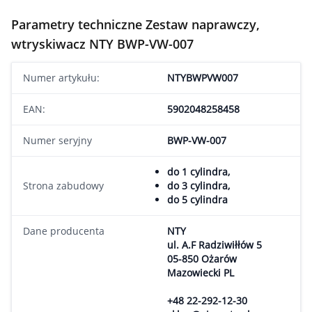
Parametry techniczne Zestaw naprawczy,
wtryskiwacz NTY BWP-VW-007
Numer artykułu:
NTYBWPVW007
EAN:
5902048258458
Numer seryjny
BWP-VW-007
do 1 cylindra,
Strona zabudowy
do 3 cylindra,
do 5 cylindra
Dane producenta
NTY
ul. A.F Radziwiłłów 5
05-850 Ożarów
Mazowiecki PL
+48 22-292-12-30