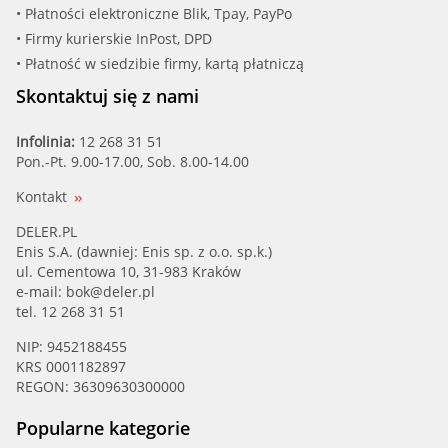
• Płatności elektroniczne Blik, Tpay, PayPo
• Firmy kurierskie InPost, DPD
• Płatność w siedzibie firmy, kartą płatniczą
Skontaktuj się z nami
Infolinia:
12 268 31 51
Pon.-Pt. 9.00-17.00, Sob. 8.00-14.00
Kontakt
DELER.PL
Enis S.A. (dawniej: Enis sp. z o.o. sp.k.)
ul. Cementowa 10, 31-983 Kraków
e-mail:
bok@deler.pl
tel. 12 268 31 51
NIP: 9452188455
KRS 0001182897
REGON: 36309630300000
Popularne kategorie