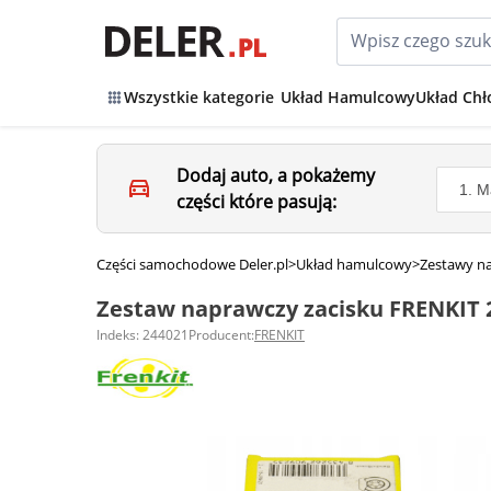
Wszystkie kategorie
Układ Hamulcowy
Układ Chł
Dodaj auto, a pokażemy
części które pasują:
Części samochodowe Deler.pl
>
Układ hamulcowy
>
Zestawy n
Zestaw naprawczy zacisku FRENKIT 
Indeks: 244021
Producent:
FRENKIT