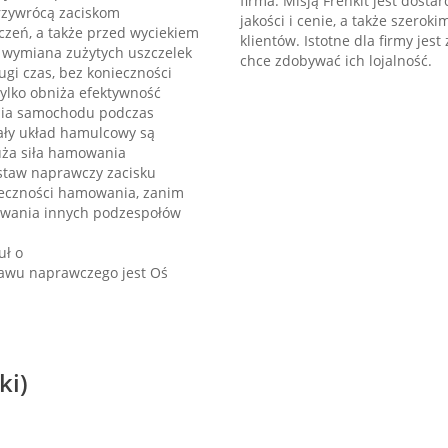
firma. Misją Frenkit jest dosta
przywrócą zaciskom
jakości i cenie, a także szero
zeń, a także przed wyciekiem
klientów. Istotne dla firmy je
 wymiana zużytych uszczelek
chce zdobywać ich lojalność.
gi czas, bez konieczności
tylko obniża efektywność
nia samochodu podczas
cały układ hamulcowy są
uża siła hamowania
staw naprawczy zacisku
eczności hamowania, zanim
zewania innych podzespołów
uł o
awu naprawczego jest Oś
ki)