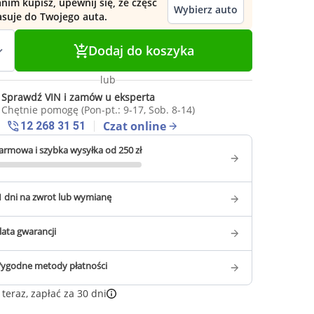
nim kupisz, upewnij się, że część
Wybierz auto
asuje do Twojego auta.
Dodaj do koszyka
lub
Sprawdź VIN i zamów u eksperta
Chętnie pomogę (Pon-pt.: 9-17, Sob. 8-14)
Czat online
12 268 31 51
armowa i szybka wysyłka od 250 zł
1 dni na zwrot lub wymianę
 lata gwarancji
ygodne metody płatności
teraz, zapłać za 30 dni