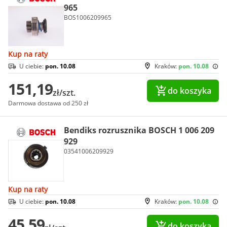
965
BOS1006209965
Kup na raty
U ciebie:
pon. 10.08
Kraków:
pon. 10.08
151,19
do koszyka
zł/szt.
Darmowa dostawa od 250 zł
Bendiks rozrusznika BOSCH 1 006 209
929
03541006209929
Kup na raty
U ciebie:
pon. 10.08
Kraków:
pon. 10.08
45,59
do koszyka