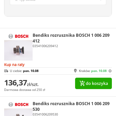
Bendiks rozrusznika BOSCH 1 006 209
412
03541006209412
Kup na raty
U ciebie:
pon. 10.08
Kraków:
pon. 10.08
136,37
do koszyka
zł/szt.
Darmowa dostawa od 250 zł
Bendiks rozrusznika BOSCH 1 006 209
530
03541006209530