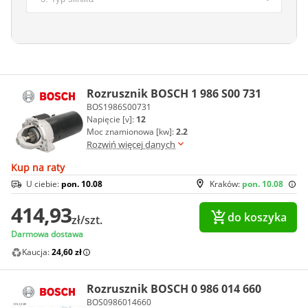
Rozrusznik BOSCH 1 986 S00 731
BOS1986S00731
Napięcie [v]:
12
Moc znamionowa [kw]:
2.2
Rozwiń więcej danych
Kup na raty
U ciebie:
pon. 10.08
Kraków:
pon. 10.08
414,93
do koszyka
zł/szt.
Darmowa dostawa
Kaucja:
24,60 zł
Rozrusznik BOSCH 0 986 014 660
BOS0986014660