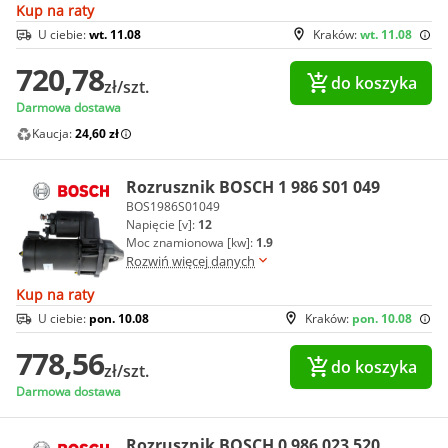
Kup na raty
U ciebie:
wt. 11.08
Kraków:
wt. 11.08
720,78
do koszyka
zł/szt.
Darmowa dostawa
Kaucja:
24,60 zł
Rozrusznik BOSCH 1 986 S01 049
BOS1986S01049
Napięcie [v]:
12
Moc znamionowa [kw]:
1.9
Rozwiń więcej danych
Kup na raty
U ciebie:
pon. 10.08
Kraków:
pon. 10.08
778,56
do koszyka
zł/szt.
Darmowa dostawa
Rozrusznik BOSCH 0 986 023 520