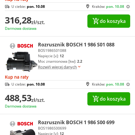
U ciebie:
pon. 10.08
Kraków:
pon. 10.08
316,28
do koszyka
zł/szt.
Darmowa dostawa
Rozrusznik BOSCH 1 986 S01 088
BOS1986S01088
Napięcie [v]:
12
Moc znamionowa [kw]:
2.2
Rozwiń więcej danych
Kup na raty
U ciebie:
pon. 10.08
Kraków:
pon. 10.08
488,53
do koszyka
zł/szt.
Darmowa dostawa
Rozrusznik BOSCH 1 986 S00 699
BOS1986S00699
Napięcie [v]:
12