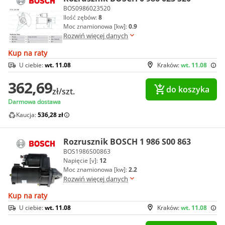
BOS0986023520
Ilość zębów:
8
Moc znamionowa [kw]:
0.9
Rozwiń więcej danych
Kup na raty
U ciebie:
wt. 11.08
Kraków:
wt. 11.08
362,69
do koszyka
zł/szt.
Darmowa dostawa
Kaucja:
536,28 zł
Rozrusznik BOSCH 1 986 S00 863
BOS1986S00863
Napięcie [v]:
12
Moc znamionowa [kw]:
2.2
Rozwiń więcej danych
Kup na raty
U ciebie:
wt. 11.08
Kraków:
wt. 11.08