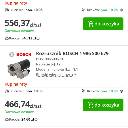
Kup na raty
U ciebie:
pon. 10.08
Kraków:
pon. 10.08
556,37
do koszyka
zł/szt.
Darmowa dostawa
Kaucja:
546,12 zł
Rozrusznik BOSCH 1 986 S00 679
BOS1986S00679
Napięcie [v]:
12
Moc znamionowa [kw]:
1.1
Rozwiń więcej danych
Kup na raty
U ciebie:
pon. 10.08
Kraków:
pon. 10.08
466,74
do koszyka
zł/szt.
Darmowa dostawa
Kaucja:
24,60 zł