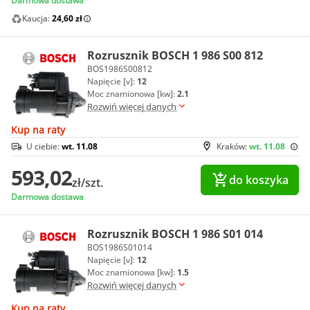
Darmowa dostawa
Kaucja:
24,60 zł
Rozrusznik BOSCH 1 986 S00 812
BOS1986S00812
Napięcie [v]:
12
Moc znamionowa [kw]:
2.1
Rozwiń więcej danych
Kup na raty
U ciebie:
wt. 11.08
Kraków:
wt. 11.08
593,02
do koszyka
zł/szt.
Darmowa dostawa
Rozrusznik BOSCH 1 986 S01 014
BOS1986S01014
Napięcie [v]:
12
Moc znamionowa [kw]:
1.5
Rozwiń więcej danych
Kup na raty