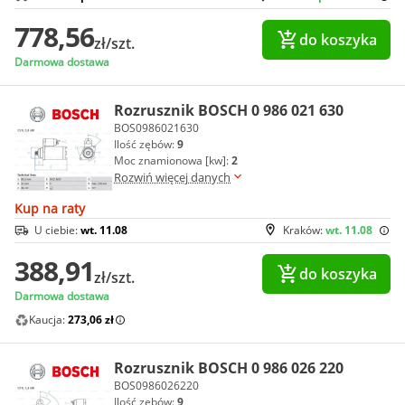
778,56
do koszyka
zł/szt.
Darmowa dostawa
Rozrusznik BOSCH 0 986 021 630
BOS0986021630
Ilość zębów:
9
Moc znamionowa [kw]:
2
Rozwiń więcej danych
Kup na raty
U ciebie:
wt. 11.08
Kraków:
wt. 11.08
388,91
do koszyka
zł/szt.
Darmowa dostawa
Kaucja:
273,06 zł
Rozrusznik BOSCH 0 986 026 220
BOS0986026220
Ilość zębów:
9