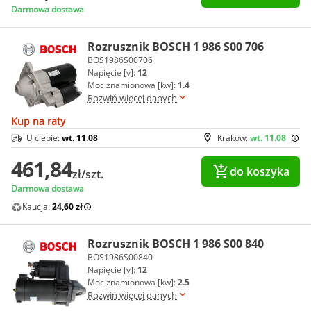
Darmowa dostawa
Rozrusznik BOSCH 1 986 S00 706
BOS1986S00706
Napięcie [v]:
12
Moc znamionowa [kw]:
1.4
Rozwiń więcej danych
Kup na raty
U ciebie:
wt. 11.08
Kraków:
wt. 11.08
461,84
do koszyka
zł/szt.
Darmowa dostawa
Kaucja:
24,60 zł
Rozrusznik BOSCH 1 986 S00 840
BOS1986S00840
Napięcie [v]:
12
Moc znamionowa [kw]:
2.5
Rozwiń więcej danych