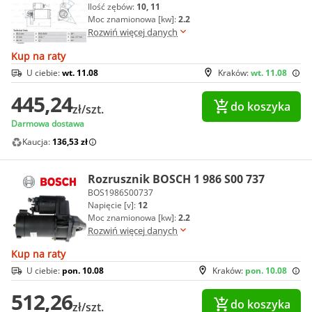
Ilość zębów:
10, 11
Moc znamionowa [kw]:
2.2
Rozwiń więcej danych
Kup na raty
U ciebie:
wt. 11.08
Kraków:
wt. 11.08
445,24
do koszyka
zł/szt.
Darmowa dostawa
Kaucja:
136,53 zł
Rozrusznik BOSCH 1 986 S00 737
BOS1986S00737
Napięcie [v]:
12
Moc znamionowa [kw]:
2.2
Rozwiń więcej danych
Kup na raty
U ciebie:
pon. 10.08
Kraków:
pon. 10.08
512,26
do koszyka
zł/szt.