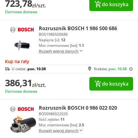
723,78
do koszyka
zł/szt.
Darmowa dostawa
Rozrusznik BOSCH 1 986 S00 686
BOS1986S00686
Napięcie [v]:
12
Moc znamionowa [kw]:
1.1
Rozwiń więcej danych
Kup na raty
U ciebie:
pon. 10.08
Kraków:
pon. 10.08
386,31
do koszyka
zł/szt.
Darmowa dostawa
Rozrusznik BOSCH 0 986 022 020
BOS0986022020
Ilość zębów:
11
Moc znamionowa [kw]:
2.5
Rozwiń więcej danych