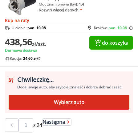
Moc znamionowa [kw]:
1.4
Rozwiń więcej danych
Kup na raty
U ciebie:
pon. 10.08
Kraków:
pon. 10.08
438,56
do koszyka
zł/szt.
Darmowa dostawa
Kaucja:
24,60 zł
Chwileczkę...
Dodaj swoje auto, aby szybciej znaleźć i dobrze dobrać części
Wybierz auto
Następna
z
24