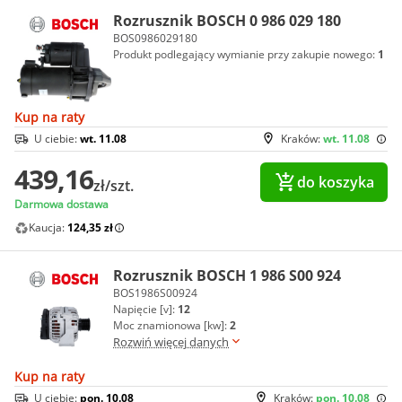
Rozrusznik BOSCH 0 986 029 180
BOS0986029180
Produkt podlegający wymianie przy zakupie nowego:
1
Kup na raty
U ciebie:
wt. 11.08
Kraków:
wt. 11.08
439,16
do koszyka
zł/szt.
Darmowa dostawa
Kaucja:
124,35 zł
Rozrusznik BOSCH 1 986 S00 924
BOS1986S00924
Napięcie [v]:
12
Moc znamionowa [kw]:
2
Rozwiń więcej danych
Kup na raty
U ciebie:
pon. 10.08
Kraków:
pon. 10.08