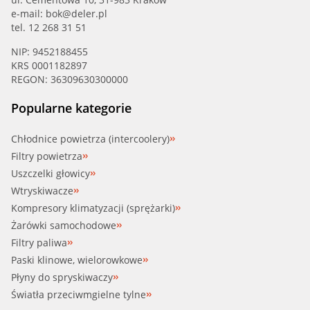
e-mail:
bok@deler.pl
tel. 12 268 31 51
NIP: 9452188455
KRS 0001182897
REGON: 36309630300000
Popularne kategorie
Chłodnice powietrza (intercoolery)
Filtry powietrza
Uszczelki głowicy
Wtryskiwacze
Kompresory klimatyzacji (sprężarki)
Żarówki samochodowe
Filtry paliwa
Paski klinowe, wielorowkowe
Płyny do spryskiwaczy
Światła przeciwmgielne tylne