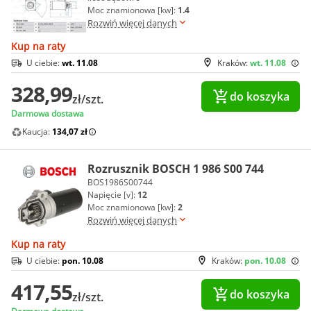
Moc znamionowa [kw]:
1.4
Rozwiń więcej danych
Kup na raty
U ciebie:
wt. 11.08
Kraków:
wt. 11.08
328,99
do koszyka
zł/szt.
Darmowa dostawa
Kaucja:
134,07 zł
Rozrusznik BOSCH 1 986 S00 744
BOS1986S00744
Napięcie [v]:
12
Moc znamionowa [kw]:
2
Rozwiń więcej danych
Kup na raty
U ciebie:
pon. 10.08
Kraków:
pon. 10.08
417,55
do koszyka
zł/szt.