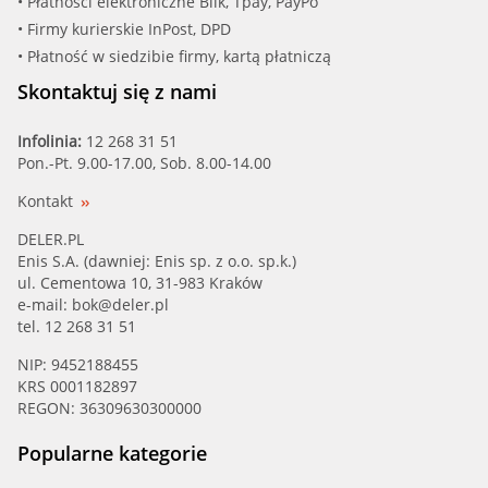
• Płatności elektroniczne Blik, Tpay, PayPo
• Firmy kurierskie InPost, DPD
• Płatność w siedzibie firmy, kartą płatniczą
Skontaktuj się z nami
Infolinia:
12 268 31 51
Pon.-Pt. 9.00-17.00, Sob. 8.00-14.00
Kontakt
DELER.PL
Enis S.A. (dawniej: Enis sp. z o.o. sp.k.)
ul. Cementowa 10, 31-983 Kraków
e-mail:
bok@deler.pl
tel. 12 268 31 51
NIP: 9452188455
KRS 0001182897
REGON: 36309630300000
Popularne kategorie