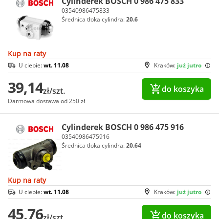
Cylinderek BOSCH 0 986 475 833
03540986475833
Średnica tłoka cylindra:
20.6
Kup na raty
U ciebie:
wt. 11.08
Kraków:
już jutro
39,14
do koszyka
zł/szt.
Darmowa dostawa od 250 zł
Cylinderek BOSCH 0 986 475 916
03540986475916
Średnica tłoka cylindra:
20.64
Kup na raty
U ciebie:
wt. 11.08
Kraków:
już jutro
45,76
do koszyka
zł/szt.