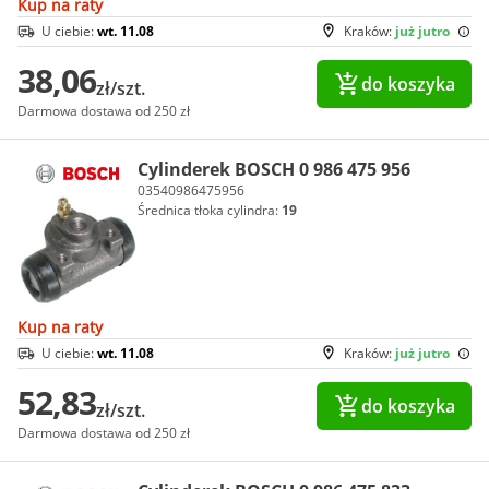
Kup na raty
U ciebie:
wt. 11.08
Kraków:
już jutro
38,06
do koszyka
zł/szt.
Darmowa dostawa od 250 zł
Cylinderek BOSCH 0 986 475 956
03540986475956
Średnica tłoka cylindra:
19
Kup na raty
U ciebie:
wt. 11.08
Kraków:
już jutro
52,83
do koszyka
zł/szt.
Darmowa dostawa od 250 zł