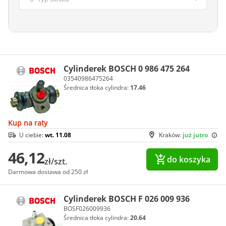
Cylinderek BOSCH 0 986 475 264
03540986475264
Średnica tłoka cylindra:
17.46
Kup na raty
U ciebie:
wt. 11.08
Kraków:
już jutro
46,12
do koszyka
zł/szt.
Darmowa dostawa od 250 zł
Cylinderek BOSCH F 026 009 936
BOSF026009936
Średnica tłoka cylindra:
20.64