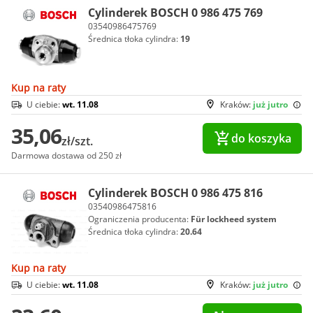
Cylinderek BOSCH 0 986 475 769
03540986475769
Średnica tłoka cylindra:
19
Kup na raty
U ciebie:
wt. 11.08
Kraków:
już jutro
35,06
do koszyka
zł/szt.
Darmowa dostawa od 250 zł
Cylinderek BOSCH 0 986 475 816
03540986475816
Ograniczenia producenta:
Für lockheed system
Średnica tłoka cylindra:
20.64
Kup na raty
U ciebie:
wt. 11.08
Kraków:
już jutro