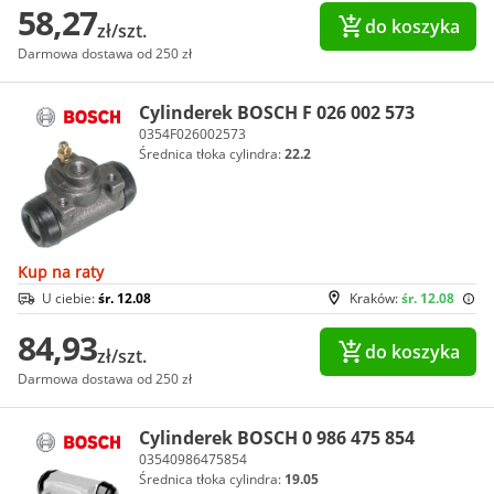
58,27
do koszyka
zł/szt.
Darmowa dostawa od 250 zł
Cylinderek BOSCH F 026 002 573
0354F026002573
Średnica tłoka cylindra:
22.2
Kup na raty
U ciebie:
śr. 12.08
Kraków:
śr. 12.08
84,93
do koszyka
zł/szt.
Darmowa dostawa od 250 zł
Cylinderek BOSCH 0 986 475 854
03540986475854
Średnica tłoka cylindra:
19.05