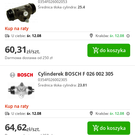
0354F026002053
Średnica tłoka cylindra:
25.4
Kup na raty
U ciebie:
śr. 12.08
Kraków:
śr. 12.08
60,31
do koszyka
zł/szt.
Darmowa dostawa od 250 zł
Cylinderek BOSCH F 026 002 305
0354F026002305
Średnica tłoka cylindra:
23.81
Kup na raty
U ciebie:
śr. 12.08
Kraków:
śr. 12.08
64,62
do koszyka
zł/szt.