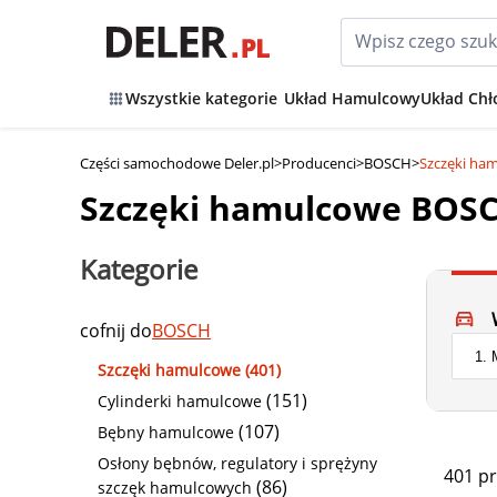
Wszystkie kategorie
Układ Hamulcowy
Układ Chł
Części samochodowe Deler.pl
>
Producenci
>
BOSCH
>
Szczęki ha
Szczęki hamulcowe BOS
Kategorie
cofnij do
BOSCH
Szczęki hamulcowe (401)
(151)
Cylinderki hamulcowe
(107)
Bębny hamulcowe
Osłony bębnów, regulatory i sprężyny
401 p
(86)
szczęk hamulcowych