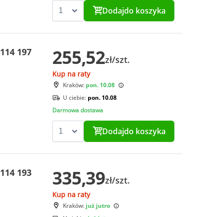
Dodaj
do koszyka
255,52
114 197
zł/szt.
Kup na raty
Kraków:
pon. 10.08
U ciebie:
pon. 10.08
Darmowa dostawa
Dodaj
do koszyka
335,39
114 193
zł/szt.
Kup na raty
Kraków:
już jutro