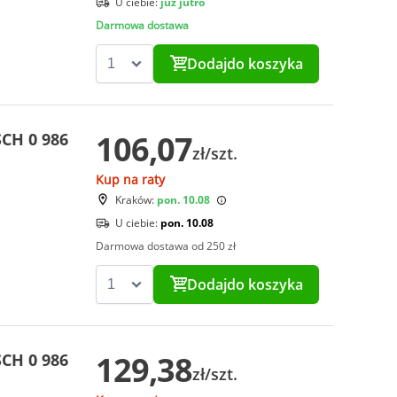
U ciebie:
już jutro
Darmowa dostawa
Dodaj
do koszyka
106,07
CH 0 986
zł/szt.
Kup na raty
Kraków:
pon. 10.08
U ciebie:
pon. 10.08
Darmowa dostawa od 250 zł
Dodaj
do koszyka
129,38
CH 0 986
zł/szt.