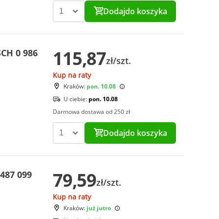
Dodaj
do koszyka
115,87
CH 0 986
zł/szt.
Kup na raty
Kraków:
pon. 10.08
U ciebie:
pon. 10.08
Darmowa dostawa od 250 zł
Dodaj
do koszyka
79,59
487 099
zł/szt.
Kup na raty
Kraków:
już jutro