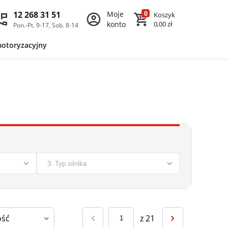
12 268 31 51
Moje
0
Koszyk
konto
0,00 zł
Pon.-Pt. 9-17, Sob. 8-14
motoryzacyjny
z
21