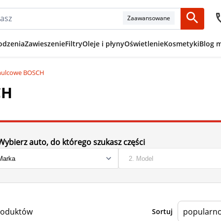
Zaawansowane
odzenia
Zawieszenie
Filtry
Oleje i płyny
Oświetlenie
Kosmetyki
Blog 
mulcowe BOSCH
CH
Wybierz auto, do którego szukasz części
roduktów
Sortuj