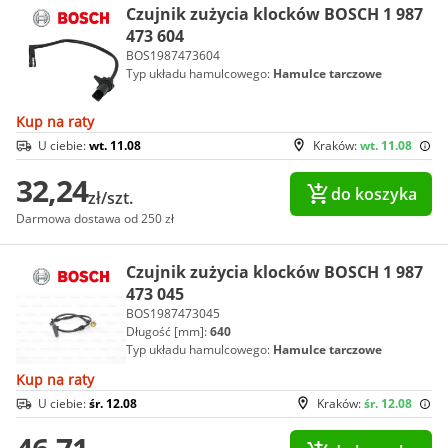
Czujnik zużycia klocków BOSCH 1 987
473 604
BOS1987473604
Typ układu hamulcowego:
Hamulce tarczowe
Kup na raty
U ciebie:
wt. 11.08
Kraków:
wt. 11.08
32,24
do koszyka
zł/szt.
Darmowa dostawa od 250 zł
Czujnik zużycia klocków BOSCH 1 987
473 045
BOS1987473045
Długość [mm]:
640
Typ układu hamulcowego:
Hamulce tarczowe
Kup na raty
U ciebie:
śr. 12.08
Kraków:
śr. 12.08