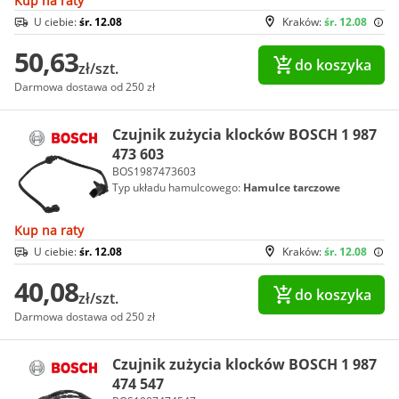
Kup na raty
U ciebie:
śr. 12.08
Kraków:
śr. 12.08
50,63
do koszyka
zł/szt.
Darmowa dostawa od 250 zł
Czujnik zużycia klocków BOSCH 1 987
473 603
BOS1987473603
Typ układu hamulcowego:
Hamulce tarczowe
Kup na raty
U ciebie:
śr. 12.08
Kraków:
śr. 12.08
40,08
do koszyka
zł/szt.
Darmowa dostawa od 250 zł
Czujnik zużycia klocków BOSCH 1 987
474 547