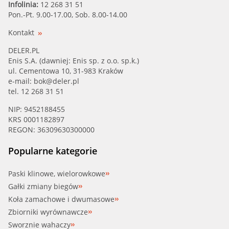
Infolinia:
12 268 31 51
Pon.-Pt. 9.00-17.00, Sob. 8.00-14.00
Kontakt
DELER.PL
Enis S.A. (dawniej: Enis sp. z o.o. sp.k.)
ul. Cementowa 10, 31-983 Kraków
e-mail:
bok@deler.pl
tel. 12 268 31 51
NIP: 9452188455
KRS 0001182897
REGON: 36309630300000
Popularne kategorie
Paski klinowe, wielorowkowe
Gałki zmiany biegów
Koła zamachowe i dwumasowe
Zbiorniki wyrównawcze
Sworznie wahaczy