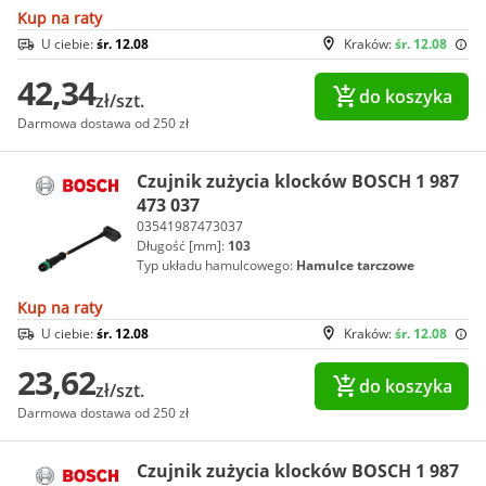
Kup na raty
U ciebie:
śr. 12.08
Kraków:
śr. 12.08
42,34
do koszyka
zł/szt.
Darmowa dostawa od 250 zł
Czujnik zużycia klocków BOSCH 1 987
473 037
03541987473037
Długość [mm]:
103
Typ układu hamulcowego:
Hamulce tarczowe
Kup na raty
U ciebie:
śr. 12.08
Kraków:
śr. 12.08
23,62
do koszyka
zł/szt.
Darmowa dostawa od 250 zł
Czujnik zużycia klocków BOSCH 1 987