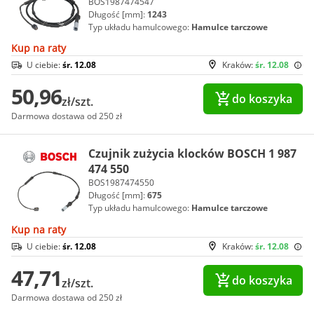
BOS1987474547
Długość [mm]:
1243
Typ układu hamulcowego:
Hamulce tarczowe
Kup na raty
U ciebie:
śr. 12.08
Kraków:
śr. 12.08
50,96
do koszyka
zł/szt.
Darmowa dostawa od 250 zł
Czujnik zużycia klocków BOSCH 1 987
474 550
BOS1987474550
Długość [mm]:
675
Typ układu hamulcowego:
Hamulce tarczowe
Kup na raty
U ciebie:
śr. 12.08
Kraków:
śr. 12.08
47,71
do koszyka
zł/szt.
Darmowa dostawa od 250 zł