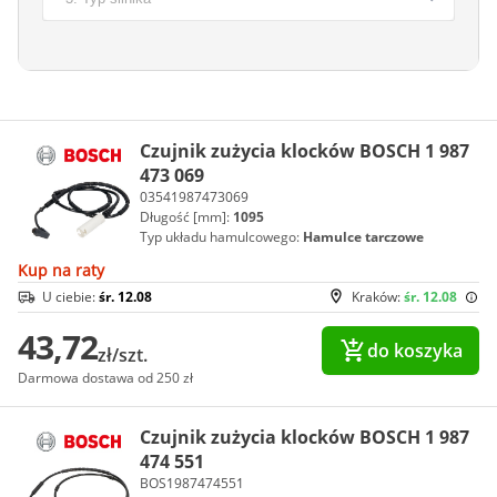
Czujnik zużycia klocków BOSCH 1 987
473 069
03541987473069
Długość [mm]:
1095
Typ układu hamulcowego:
Hamulce tarczowe
Kup na raty
U ciebie:
śr. 12.08
Kraków:
śr. 12.08
43,72
do koszyka
zł/szt.
Darmowa dostawa od 250 zł
Czujnik zużycia klocków BOSCH 1 987
474 551
BOS1987474551