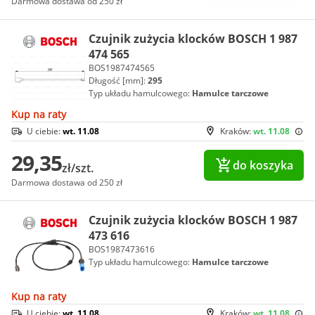
Darmowa dostawa od 250 zł
Czujnik zużycia klocków BOSCH 1 987
474 565
BOS1987474565
Długość [mm]:
295
Typ układu hamulcowego:
Hamulce tarczowe
Kup na raty
U ciebie:
wt. 11.08
Kraków:
wt. 11.08
29,35
do koszyka
zł/szt.
Darmowa dostawa od 250 zł
Czujnik zużycia klocków BOSCH 1 987
473 616
BOS1987473616
Typ układu hamulcowego:
Hamulce tarczowe
Kup na raty
U ciebie:
wt. 11.08
Kraków:
wt. 11.08