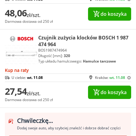
48,06
do koszyka
zł/szt.
Darmowa dostawa od 250 zł
Czujnik zużycia klocków BOSCH 1 987
474 964
BOS1987474964
Długość [mm]:
320
Typ układu hamulcowego:
Hamulce tarczowe
Kup na raty
U ciebie:
wt. 11.08
Kraków:
wt. 11.08
27,54
do koszyka
zł/szt.
Darmowa dostawa od 250 zł
Chwileczkę...
Dodaj swoje auto, aby szybciej znaleźć i dobrze dobrać części