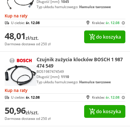
Długość [mm]:
1045
Typ układu hamulcowego:
Hamulce tarczowe
Kup na raty
U ciebie:
śr. 12.08
Kraków:
śr. 12.08
48,01
do koszyka
zł/szt.
Darmowa dostawa od 250 zł
Czujnik zużycia klocków BOSCH 1 987
474 549
BOS1987474549
Długość [mm]:
1110
Typ układu hamulcowego:
Hamulce tarczowe
Kup na raty
U ciebie:
śr. 12.08
Kraków:
śr. 12.08
50,96
do koszyka
zł/szt.
Darmowa dostawa od 250 zł