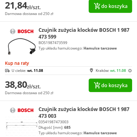
21,84
do koszyka
zł/szt.
Darmowa dostawa od 250 zł
Czujnik zużycia klocków BOSCH 1 987
473 599
BOS1987473599
Typ układu hamulcowego:
Hamulce tarczowe
Kup na raty
U ciebie:
wt. 11.08
Kraków:
wt. 11.08
38,80
do koszyka
zł/szt.
Darmowa dostawa od 250 zł
Czujnik zużycia klocków BOSCH 1 987
473 003
03541987473003
Długość [mm]:
685
Typ układu hamulcowego:
Hamulce tarczowe