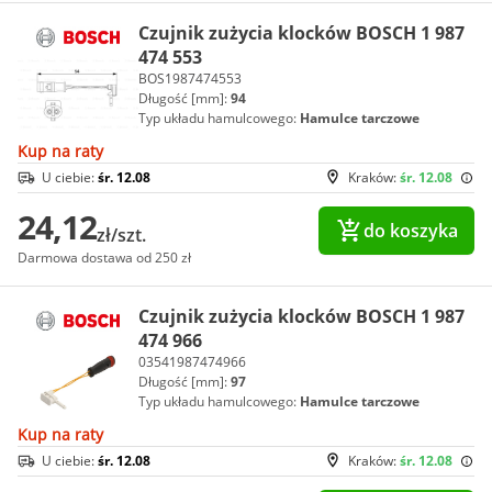
Czujnik zużycia klocków BOSCH 1 987
474 553
BOS1987474553
Długość [mm]:
94
Typ układu hamulcowego:
Hamulce tarczowe
Kup na raty
U ciebie:
śr. 12.08
Kraków:
śr. 12.08
24,12
do koszyka
zł/szt.
Darmowa dostawa od 250 zł
Czujnik zużycia klocków BOSCH 1 987
474 966
03541987474966
Długość [mm]:
97
Typ układu hamulcowego:
Hamulce tarczowe
Kup na raty
U ciebie:
śr. 12.08
Kraków:
śr. 12.08