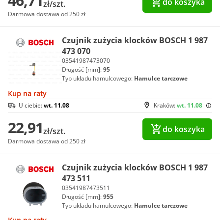
46,71
do koszyka
zł/szt.
Darmowa dostawa od 250 zł
Czujnik zużycia klocków BOSCH 1 987
473 070
03541987473070
Długość [mm]:
95
Typ układu hamulcowego:
Hamulce tarczowe
Kup na raty
U ciebie:
wt. 11.08
Kraków:
wt. 11.08
22,91
do koszyka
zł/szt.
Darmowa dostawa od 250 zł
Czujnik zużycia klocków BOSCH 1 987
473 511
03541987473511
Długość [mm]:
955
Typ układu hamulcowego:
Hamulce tarczowe