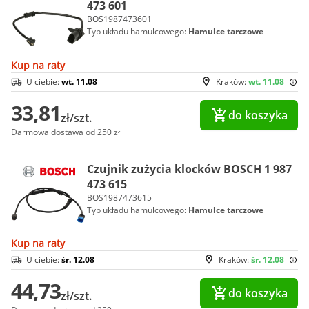
473 601
BOS1987473601
Typ układu hamulcowego:
Hamulce tarczowe
Kup na raty
U ciebie:
wt. 11.08
Kraków:
wt. 11.08
33,81
do koszyka
zł/szt.
Darmowa dostawa od 250 zł
Czujnik zużycia klocków BOSCH 1 987
473 615
BOS1987473615
Typ układu hamulcowego:
Hamulce tarczowe
Kup na raty
U ciebie:
śr. 12.08
Kraków:
śr. 12.08
44,73
do koszyka
zł/szt.