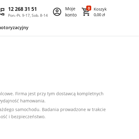
12 268 31 51
Moje
0
Koszyk
konto
0,00 zł
Pon.-Pt. 9-17, Sob. 8-14
motoryzacyjny
ulcowe. Firma jest przy tym dostawcą kompletnych
 wydajność hamowania.
każdego samochodu. Badania prowadzone w trakcie
ość i bezpieczeństwo.