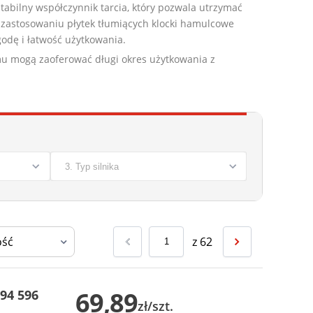
bilny współczynnik tarcia, który pozwala utrzymać
zastosowaniu płytek tłumiących klocki hamulcowe
odę i łatwość użytkowania.
mu mogą zaoferować długi okres użytkowania z
z
62
69,89
94 596
zł/szt.