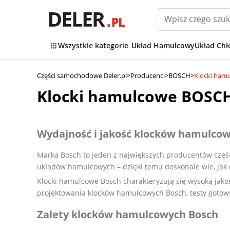
Wszystkie kategorie
Układ Hamulcowy
Układ Chł
Części samochodowe Deler.pl
>
Producenci
>
BOSCH
>
Klocki ham
Klocki hamulcowe BOSC
Wydajność i jakość klocków hamulco
Marka Bosch to jeden z największych producentów częśc
układów hamulcowych – dzięki temu doskonale wie, jak
Klocki hamulcowe Bosch charakteryzują się wysoką ja
projektowania klocków hamulcowych Bosch, testy gotow
Zalety klocków hamulcowych Bosch