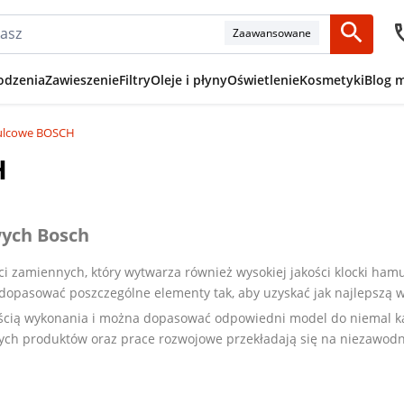
Zaawansowane
odzenia
Zawieszenie
Filtry
Oleje i płyny
Oświetlenie
Kosmetyki
Blog 
ulcowe BOSCH
H
wych Bosch
i zamiennych, który wytwarza również wysokiej jakości klocki ham
 dopasować poszczególne elementy tak, aby uzyskać jak najlepszą
kością wykonania i można dopasować odpowiedni model do niemal 
ych produktów oraz prace rozwojowe przekładają się na niezawodn