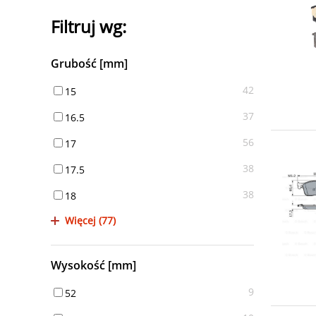
Filtruj wg:
Grubość [mm]
42
15
37
16.5
56
17
38
17.5
38
18
Więcej (77)
Wysokość [mm]
9
52