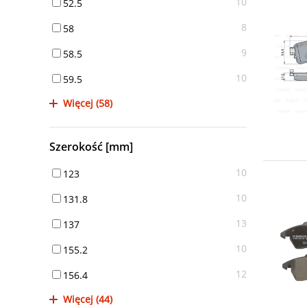
10
52.5
8
58
9
58.5
10
59.5
Więcej (58)
Szerokość [mm]
10
123
10
131.8
13
137
10
155.2
12
156.4
Więcej (44)