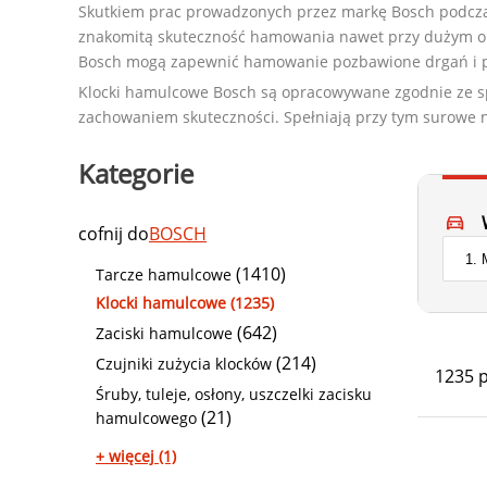
Skutkiem prac prowadzonych przez markę Bosch podczas
znakomitą skuteczność hamowania nawet przy dużym ob
Bosch mogą zapewnić hamowanie pozbawione drgań i pis
Klocki hamulcowe Bosch są opracowywane zgodnie ze sp
zachowaniem skuteczności. Spełniają przy tym surowe no
Kategorie
cofnij do
BOSCH
(1410)
Tarcze hamulcowe
Klocki hamulcowe (1235)
(642)
Zaciski hamulcowe
(214)
Czujniki zużycia klocków
1235 
Śruby, tuleje, osłony, uszczelki zacisku
(21)
hamulcowego
+ więcej (1)