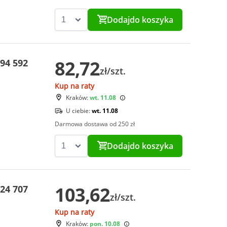
Dodaj
do koszyka
82,72
94 592
zł/szt.
Kup na raty
Kraków:
wt. 11.08
U ciebie:
wt. 11.08
Darmowa dostawa od 250 zł
Dodaj
do koszyka
103,62
24 707
zł/szt.
Kup na raty
Kraków:
pon. 10.08